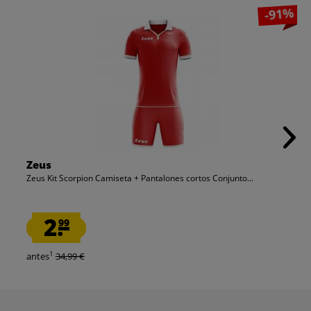
-91%
Zeus
Zeus Kit Scorpion Camiseta + Pantalones cortos Conjunto...
2.
99
1
antes
34,99 €