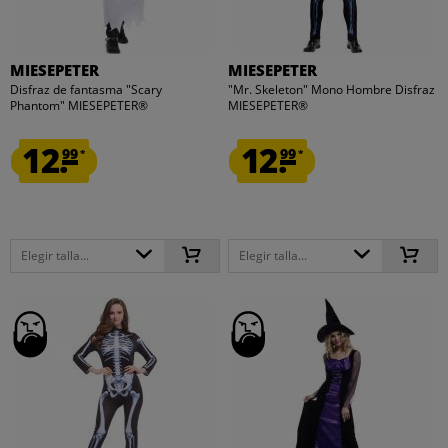
MIESEPETER
MIESEPETER
Disfraz de fantasma "Scary
"Mr. Skeleton" Mono Hombre Disfraz
Phantom" MIESEPETER®
MIESEPETER®
12.
12.
99
99
*
*
Elegir talla...
Elegir talla...