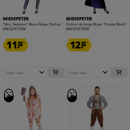
MIESEPETER
MIESEPETER
"Mrs. Skeleton" Mono Mujer Disfraz
Disfraz de bruja Mujer "Purple Witch"
MIESEPETER®
MIESEPETER®
11.
12.
99
99
*
*
Elegir talla...
Elegir talla...