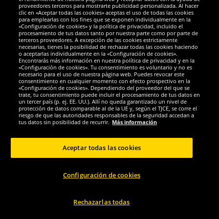
Galardones
proveedores terceros para mostrarte publicidad personalizada. Al hacer
clic en «Aceptar todas las cookies» aceptas el uso de todas las cookies
para emplearlas con los fines que se exponen individualmente en la
«Configuración de cookies» y la política de privacidad, incluido el
procesamiento de tus datos tanto por nuestra parte como por parte de
terceros proveedores. A excepción de las cookies estrictamente
necesarias, tienes la posibilidad de rechazar todas las cookies haciendo
o aceptarlas individualmente en la «Configuración de cookies».
Encontrarás más información en nuestra política de privacidad y en la
«Configuración de cookies». Tu consentimiento es voluntario y no es
necesario para el uso de nuestra página web. Puedes revocar este
consentimiento en cualquier momento con efecto prospectivo en la
«Configuración de cookies». Dependiendo del proveedor del que se
trate, tu consentimiento puede incluir el procesamiento de tus datos en
un tercer país (p. ej. EE. UU.). Allí no queda garantizado un nivel de
protección de datos comparable al de la UE y, según el TJCE, se corre el
Redes sociales
riesgo de que las autoridades responsables de la seguridad accedan a
tus datos sin posibilidad de recurrir.
Más información
Aceptar todas las cookies
Copyright © 2024 Sportspar GmbH, Gustav-Adolf-Ring 7, 04838 Eilenburg DE -
Configuración de cookies
Todos los derechos reservados
1
*Todos los precios de venta incluyen IVA.
Gastos de envío
no incluidos.
Precio
2
de venta recomendado actual u original del fabricante, con IVA.
El precio solo
se aplica a clientes con una suscripción activa al DealClub.
Rechazarlas todas