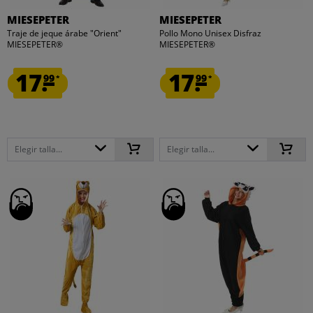
MIESEPETER
MIESEPETER
Traje de jeque árabe "Orient"
Pollo Mono Unisex Disfraz
MIESEPETER®
MIESEPETER®
17.
17.
99
99
*
*
Elegir talla...
Elegir talla...