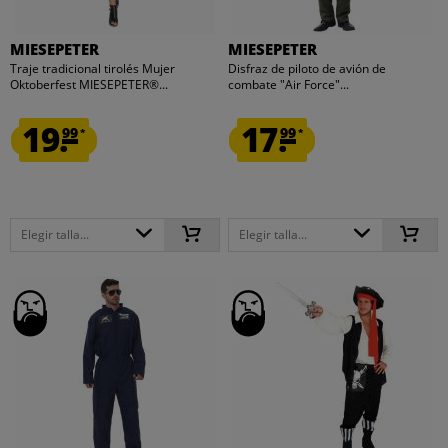
MIESEPETER
MIESEPETER
Traje tradicional tirolés Mujer
Disfraz de piloto de avión de
Oktoberfest MIESEPETER®...
combate "Air Force"...
19.
17.
99
99
*
*
Elegir talla...
Elegir talla...