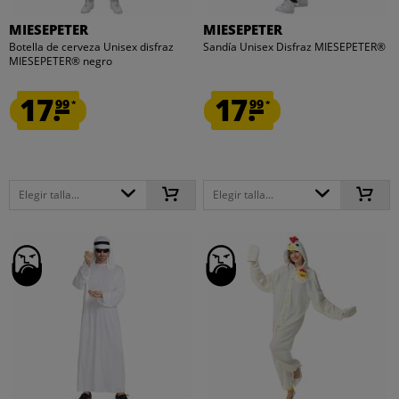
MIESEPETER
MIESEPETER
Botella de cerveza Unisex disfraz
Sandía Unisex Disfraz MIESEPETER®
MIESEPETER® negro
17.
17.
99
99
*
*
Elegir talla...
Elegir talla...