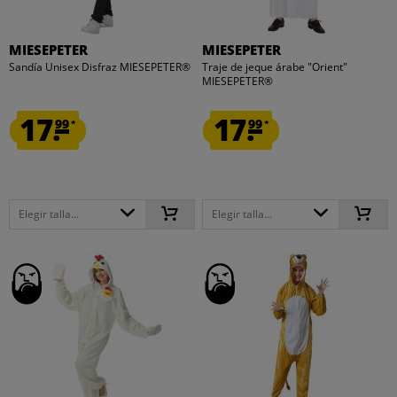
MIESEPETER
MIESEPETER
Sandía Unisex Disfraz MIESEPETER®
Traje de jeque árabe "Orient"
MIESEPETER®
17.
17.
99
99
*
*
Elegir talla...
Elegir talla...