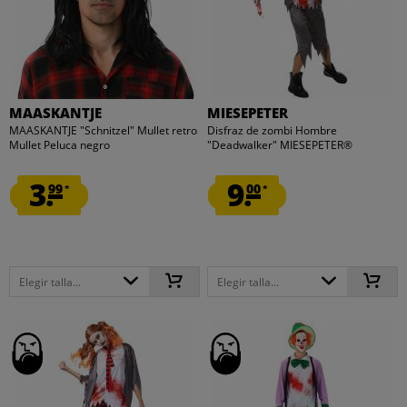
MAASKANTJE
MIESEPETER
MAASKANTJE "Schnitzel" Mullet retro
Disfraz de zombi Hombre
Mullet Peluca negro
"Deadwalker" MIESEPETER®
3.
9.
99
00
*
*
Elegir talla...
Elegir talla...