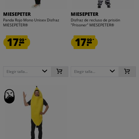
MIESEPETER
MIESEPETER
Panda Rojo Mono Unisex Disfraz
Disfraz de recluso de prisión
MIESEPETER®
"Prisoner" MIESEPETER®
17.
17.
99
99
*
*
Elegir talla...
Elegir talla...