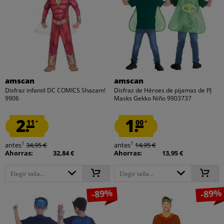
amscan
amscan
Disfraz infantil DC COMICS Shazam!
Disfraz de Héroes de pijamas de PJ
9906
Masks Gekko Niño 9903737
2.
1.
11
00
*
*
1
1
antes
34,95 €
antes
14,95 €
Ahorras:
32,84 €
Ahorras:
13,95 €
Elegir talla...
Elegir talla...
-89%
-89%