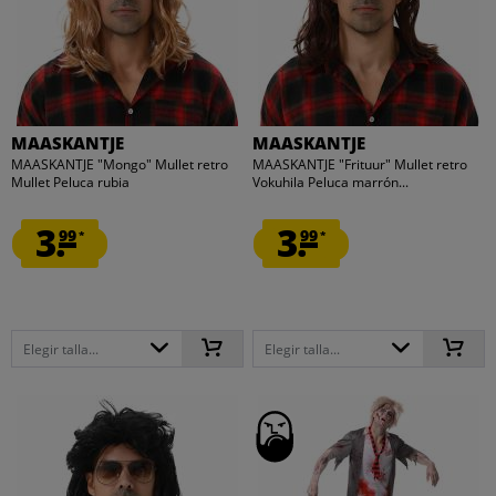
MAASKANTJE
MAASKANTJE
MAASKANTJE "Mongo" Mullet retro
MAASKANTJE "Frituur" Mullet retro
Mullet Peluca rubia
Vokuhila Peluca marrón...
3.
3.
99
99
*
*
Elegir talla...
Elegir talla...