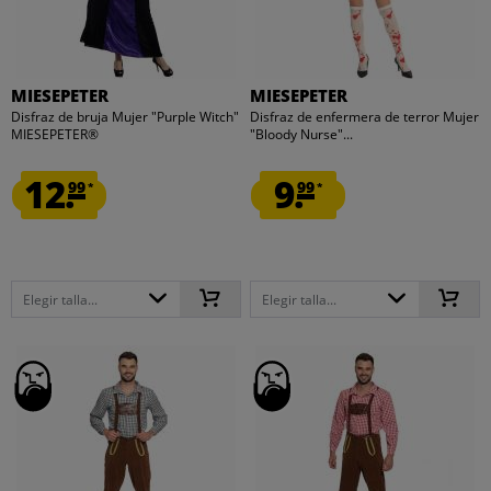
MIESEPETER
MIESEPETER
Disfraz de bruja Mujer "Purple Witch"
Disfraz de enfermera de terror Mujer
MIESEPETER®
"Bloody Nurse"...
12.
9.
99
99
*
*
Elegir talla...
Elegir talla...