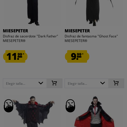
MIESEPETER
MIESEPETER
Disfraz de sacerdote "Dark Father"
Disfraz de fantasma "Ghost Face"
MIESEPETER®
MIESEPETER®
11.
9.
99
99
*
*
Elegir talla...
Elegir talla...