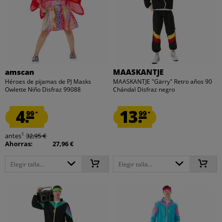
amscan
MAASKANTJE
Héroes de pijamas de PJ Masks
MAASKANTJE "Gärry" Retro años 90
Owlette Niño Disfraz 99088
Chándal Disfraz negro
4.
13.
99
99
*
*
1
antes
32,95 €
Ahorras:
27,96 €
Elegir talla...
Elegir talla...