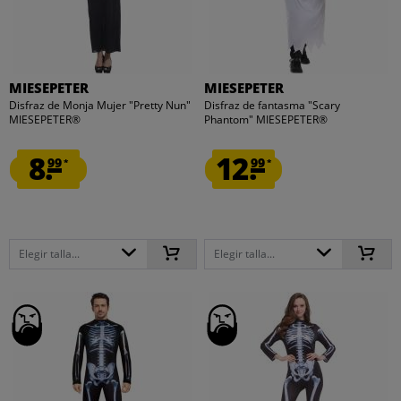
MIESEPETER
MIESEPETER
Disfraz de Monja Mujer "Pretty Nun"
Disfraz de fantasma "Scary
MIESEPETER®
Phantom" MIESEPETER®
8.
12.
99
99
*
*
Elegir talla...
Elegir talla...