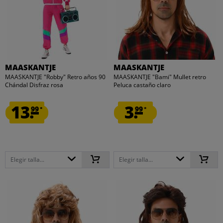
MAASKANTJE
MAASKANTJE
MAASKANTJE "Robby" Retro años 90
MAASKANTJE "Bami" Mullet retro
Chándal Disfraz rosa
Peluca castaño claro
13.
3.
99
99
*
*
Elegir talla...
Elegir talla...