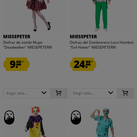
MIESEPETER
MIESEPETER
Disfraz de zombi Mujer
Disfraz del Sombrerero Loco Hombre
"Deadwalker" MIESEPETER®
"Evil Hatter" MIESEPETER®
9.
24.
00
99
*
*
Elegir talla...
Elegir talla...