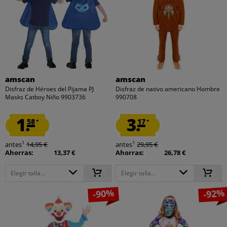
amscan
amscan
Disfraz de Héroes del Pijama PJ
Disfraz de nativo americano Hombre
Masks Catboy Niño 9903736
990708
1.
3.
58
17
*
*
1
1
antes
14,95 €
antes
29,95 €
Ahorras:
13,37 €
Ahorras:
26,78 €
Elegir talla...
Elegir talla...
-90%
-92%