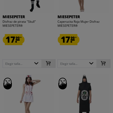
MIESEPETER
MIESEPETER
Disfraz de pirata "Skull"
Caperucita Roja Mujer Disfraz
MIESEPETER®
MIESEPETER®
17.
17.
99
99
*
*
Elegir talla...
Elegir talla...