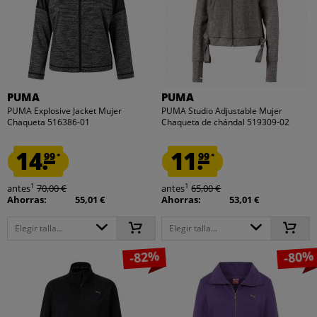
PUMA
PUMA
PUMA Explosive Jacket Mujer
PUMA Studio Adjustable Mujer
Chaqueta 516386-01
Chaqueta de chándal 519309-02
14.
11.
99
99
*
*
1
1
antes
70,00 €
antes
65,00 €
Ahorras:
55,01 €
Ahorras:
53,01 €
Elegir talla...
Elegir talla...
-82%
-80%