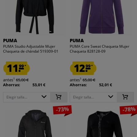
PUMA
PUMA
PUMA Studio Adjustable Mujer
PUMA Core Sweat Chaqueta Mujer
Chaqueta de chándal 519309-01
Chaqueta 828128-09
11.
12.
99
99
*
*
1
1
antes
65,00 €
antes
65,00 €
Ahorras:
53,01 €
Ahorras:
52,01 €
Elegir talla...
Elegir talla...
-73%
-78%