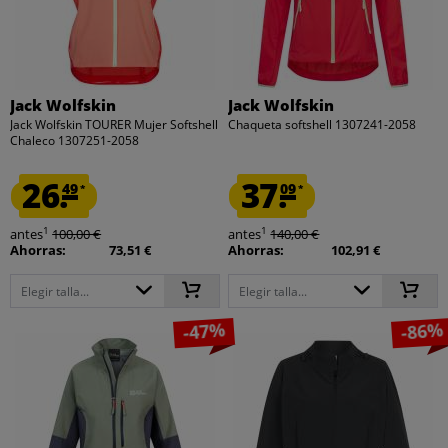
Jack Wolfskin
Jack Wolfskin
Jack Wolfskin TOURER Mujer Softshell
Chaqueta softshell 1307241-2058
Chaleco 1307251-2058
26.
37.
49
09
*
*
1
1
antes
100,00 €
antes
140,00 €
Ahorras:
73,51 €
Ahorras:
102,91 €
Elegir talla...
Elegir talla...
-47%
-86%