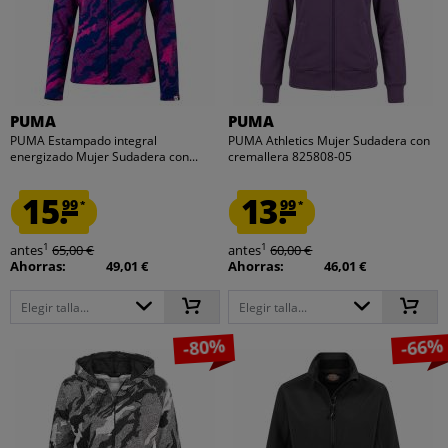
PUMA
PUMA
PUMA Estampado integral
PUMA Athletics Mujer Sudadera con
energizado Mujer Sudadera con...
cremallera 825808-05
15.
13.
99
99
*
*
1
1
antes
65,00 €
antes
60,00 €
Ahorras:
49,01 €
Ahorras:
46,01 €
Elegir talla...
Elegir talla...
-80%
-66%