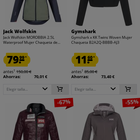
Jack Wolfskin
Gymshark
Jack Wolfskin MOROBBIA 2.5L
Gymshark x KK Twins Woven Mujer
Waterproof Mujer Chaqueta de...
Chaqueta B2A2Q-BBBB-AJ3
79.
11.
99
60
*
*
1
1
antes
150,00 €
antes
85,00 €
Ahorras:
70,01 €
Ahorras:
73,40 €
Elegir talla...
Elegir talla...
-67%
-55%