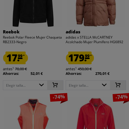
Reebok
adidas
Reebok Polar Fleece Mujer Chaqueta
adidas x STELLA McCARTNEY
RB2333-Negro
Acolchado Mujer Plumífero HG6892
17.
179.
99
99
*
*
1
1
antes
70,00 €
antes
450,00 €
Ahorras:
52,01 €
Ahorras:
270,01 €
Elegir talla...
Elegir talla...
-74%
-74%