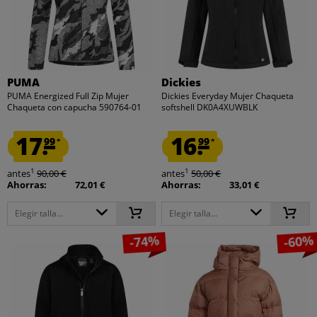
PUMA
Dickies
PUMA Energized Full Zip Mujer
Dickies Everyday Mujer Chaqueta
Chaqueta con capucha 590764-01
softshell DK0A4XUWBLK
17.
16.
99
99
*
*
1
1
antes
90,00 €
antes
50,00 €
Ahorras:
72,01 €
Ahorras:
33,01 €
Elegir talla...
Elegir talla...
-74%
-60%