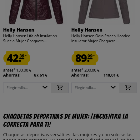
Helly Hansen
Helly Hansen
Helly Hansen Lifaloft Insulation
Helly Hansen Odin Strech Hooded
Suecia Mujer Chaqueta...
Insulator Mujer Chaqueta...
42.
89.
39
99
*
*
1
1
antes
130,00 €
antes
200,00 €
Ahorras:
87,61 €
Ahorras:
110,01 €
Elegir talla...
Elegir talla...
Chaquetas deportivas de mujer: ¡encuentra la
correcta para ti!
Chaquetas deportivas versátiles: las mujeres ya no solo se las