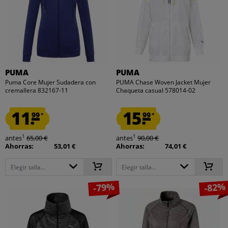
PUMA
PUMA
Puma Core Mujer Sudadera con
PUMA Chase Woven Jacket Mujer
cremallera 832167-11
Chaqueta casual 578014-02
11.
15.
99
99
*
*
1
1
antes
65,00 €
antes
90,00 €
Ahorras:
53,01 €
Ahorras:
74,01 €
Elegir talla...
Elegir talla...
-79%
-82%