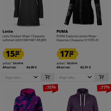
Lotto
PUMA
Lotto Outdoor Mujer Chaqueta
PUMA Explosive Jacket Mujer
softshell UJAX10001NET-MUJER
Deportes Chaqueta 515705-01
15.
17.
99
99
*
*
1
1
antes
59,99 €
antes
80,00 €
Ahorras:
44,00 €
Ahorras:
62,01 €
Elegir talla...
Elegir talla...
-75%
-77%