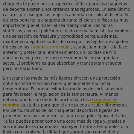
chaqueta te guste por su aspecto estético, para las chaquetas
de deporte existen unos criterios más rigurosos. En este último
caso, es preciso que las mujeres atiendan no solo al diseño. Si
quieres ponerte la chaqueta durante el ejercicio físico, es muy
importante que el material sea transpirable. Las fibras
sintéticas, como el poliéster o tejido de malla mesh, transmiten
una sensación de frescura y comodidad porque, además,
mantienen alejado el sudor del cuerpo. Los tejidos de algodón,
típicos en las
sudaderas de mujer
, se adecúan mejor a la fase
anterior y posterior al entrenamiento. En los días de frío
aportan calor, pero, en caso de sudoración, no se quedan
secos. El problema es que absorben y transportan el sudor,
pero no hacia fuera.
En verano los modelos más ligeros ofrecen una protección
óptima contra el sol sin hacer que aumente mucho la
temperatura. Es bueno evitar los modelos de corte ajustado
para favorecer la regulación de la temperatura. Al menos
debería quedar un dedo de ancho bajo las
chaquetas de
running
ajustadas para que el aire pueda circular libremente.
Por cierto, muchas de las chaquetas deportivas ligeras de
primeras marcas son perfectas para cualquier época del año.
Te las puedes poner como una capa más de ropa y, gracias a
sus innovadores materiales, protegen frente a temporales o la
lluvia con la misma facilidad que garantizan comodidad y