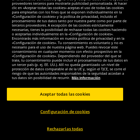
proveedores terceros para mostrarte publicidad personalizada. Al hacer
clic en «Aceptar todas las cookies» aceptas el uso de todas las cookies
Zeus
Zeus
para emplearlas con los fines que se exponen individualmente en la
Zeus Mundial Teamwear Set
Zeus Mundial Teamwear Set
«Configuración de cookies» y la política de privacidad, incluido el
Camiseta con pantalones cortos...
Camiseta con pantalones cortos...
procesamiento de tus datos tanto por nuestra parte como por parte de
terceros proveedores. A excepción de las cookies estrictamente
necesarias, tienes la posibilidad de rechazar todas las cookies haciendo
22.
22.
o aceptarlas individualmente en la «Configuración de cookies».
99
99
*
*
Encontrarás más información en nuestra política de privacidad y en la
«Configuración de cookies». Tu consentimiento es voluntario y no es
necesario para el uso de nuestra página web. Puedes revocar este
1
1
antes
44,99 €
antes
44,99 €
consentimiento en cualquier momento con efecto prospectivo en la
Ahorras:
22,00 €
Ahorras:
22,00 €
«Configuración de cookies». Dependiendo del proveedor del que se
trate, tu consentimiento puede incluir el procesamiento de tus datos en
un tercer país (p. ej. EE. UU.). Allí no queda garantizado un nivel de
Elegir talla...
Elegir talla...
protección de datos comparable al de la UE y, según el TJCE, se corre el
riesgo de que las autoridades responsables de la seguridad accedan a
tus datos sin posibilidad de recurrir.
Más información
-49%
-49%
Aceptar todas las cookies
Configuración de cookies
Rechazarlas todas