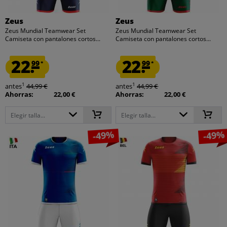
Zeus
Zeus
Zeus Mundial Teamwear Set
Zeus Mundial Teamwear Set
Camiseta con pantalones cortos...
Camiseta con pantalones cortos...
22.
22.
99
99
*
*
1
1
antes
44,99 €
antes
44,99 €
Ahorras:
22,00 €
Ahorras:
22,00 €
Elegir talla...
Elegir talla...
-49%
-49%