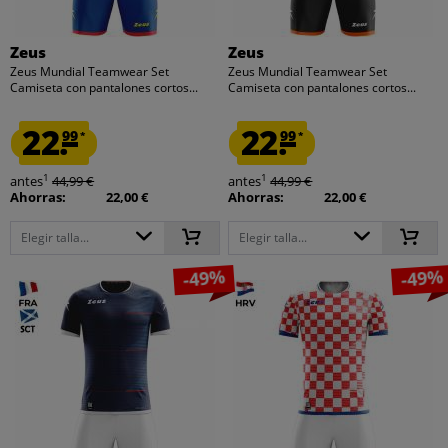
Zeus
Zeus
Zeus Mundial Teamwear Set
Zeus Mundial Teamwear Set
Camiseta con pantalones cortos...
Camiseta con pantalones cortos...
22.
22.
99
99
*
*
1
1
antes
44,99 €
antes
44,99 €
Ahorras:
22,00 €
Ahorras:
22,00 €
Elegir talla...
Elegir talla...
-49%
-49%