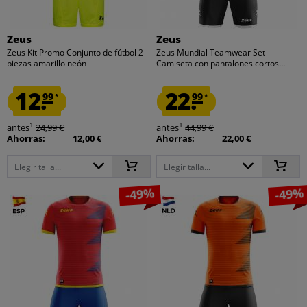
Zeus
Zeus
Zeus Kit Promo Conjunto de fútbol 2
Zeus Mundial Teamwear Set
piezas amarillo neón
Camiseta con pantalones cortos...
12.
22.
99
99
*
*
1
1
antes
24,99 €
antes
44,99 €
Ahorras:
12,00 €
Ahorras:
22,00 €
Elegir talla...
Elegir talla...
-49%
-49%