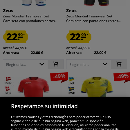
Zeus
Zeus
Zeus Mundial Teamwear Set
Zeus Mundial Teamwear Set
Camiseta con pantalones cortos...
Camiseta con pantalones cortos...
22.
22.
99
99
*
*
1
1
antes
44,99 €
antes
44,99 €
Ahorras:
22,00 €
Ahorras:
22,00 €
Elegir talla...
Elegir talla...
-49%
-49%
Respetamos su intimidad
Utilizamos cookies y otras tecnologías para poder ofrecerte un uso
seguro y fiable de nuestra página web, poner a tu disposición
funciones adicionales basadas en tu elección, así como poder analizar
el rendimiento de nuestra página web y recopilar datos con la ayuda de