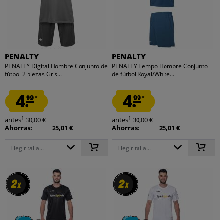
PENALTY
PENALTY
PENALTY Digital Hombre Conjunto de
PENALTY Tempo Hombre Conjunto
fútbol 2 piezas Gris...
de fútbol Royal/White...
4.
4.
99
99
*
*
1
1
antes
30,00 €
antes
30,00 €
Ahorras:
25,01 €
Ahorras:
25,01 €
Elegir talla...
Elegir talla...
2
2
2
2
x
x
x
x