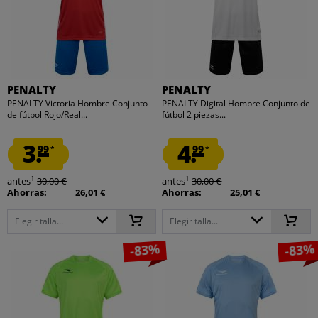
PENALTY
PENALTY
PENALTY Victoria Hombre Conjunto
PENALTY Digital Hombre Conjunto de
de fútbol Rojo/Real...
fútbol 2 piezas...
3.
4.
99
99
*
*
1
1
antes
30,00 €
antes
30,00 €
Ahorras:
26,01 €
Ahorras:
25,01 €
Elegir talla...
Elegir talla...
-83%
-83%