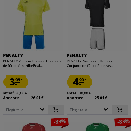
PENALTY
PENALTY
PENALTY Victoria Hombre Conjunto
PENALTY Nazionale Hombre
de fútbol Amarillo/Real...
Conjunto de fútbol 2 piezas...
3.
4.
99
99
*
*
1
1
antes
30,00 €
antes
30,00 €
Ahorras:
26,01 €
Ahorras:
25,01 €
Elegir talla...
Elegir talla...
-83%
-83%