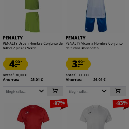
PENALTY
PENALTY
PENALTY Urban Hombre Conjunto de
PENALTY Victoria Hombre Conjunto
fútbol 2 piezas Verde...
de fútbol Blanco/Real...
4.
3.
99
99
*
*
1
1
antes
30,00 €
antes
30,00 €
Ahorras:
25,01 €
Ahorras:
26,01 €
Elegir talla...
Elegir talla...
-87%
-83%