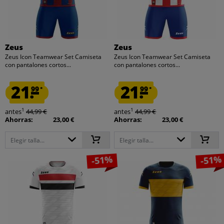
Zeus
Zeus
Zeus Icon Teamwear Set Camiseta
Zeus Icon Teamwear Set Camiseta
con pantalones cortos...
con pantalones cortos...
21.
21.
99
99
*
*
1
1
antes
44,99 €
antes
44,99 €
Ahorras:
23,00 €
Ahorras:
23,00 €
Elegir talla...
Elegir talla...
-51%
-51%