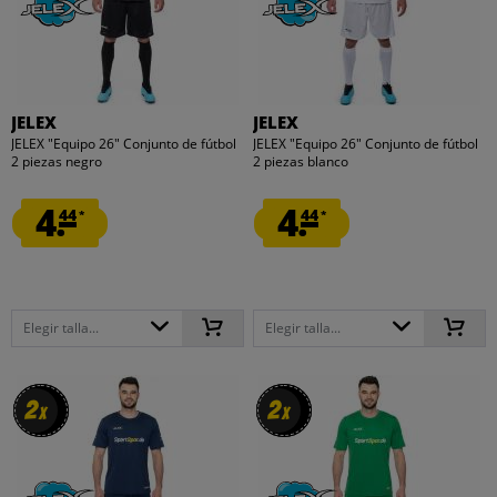
JELEX
JELEX
JELEX "Equipo 26" Conjunto de fútbol
JELEX "Equipo 26" Conjunto de fútbol
2 piezas negro
2 piezas blanco
4.
4.
44
44
*
*
Elegir talla...
Elegir talla...
2
2
2
2
x
x
x
x