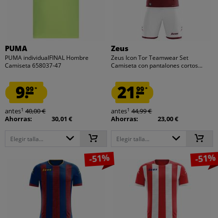
PUMA
Zeus
PUMA individualFINAL Hombre
Zeus Icon Tor Teamwear Set
Camiseta 658037-47
Camiseta con pantalones cortos...
9.
21.
99
99
*
*
1
1
antes
40,00 €
antes
44,99 €
Ahorras:
30,01 €
Ahorras:
23,00 €
Elegir talla...
Elegir talla...
-51%
-51%