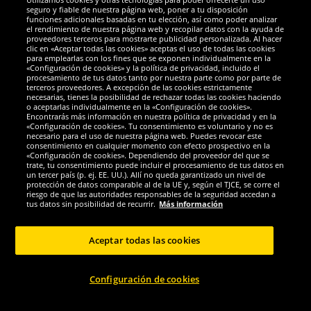
Socios y seguridad
seguro y fiable de nuestra página web, poner a tu disposición
funciones adicionales basadas en tu elección, así como poder analizar
el rendimiento de nuestra página web y recopilar datos con la ayuda de
Galardones
proveedores terceros para mostrarte publicidad personalizada. Al hacer
clic en «Aceptar todas las cookies» aceptas el uso de todas las cookies
para emplearlas con los fines que se exponen individualmente en la
«Configuración de cookies» y la política de privacidad, incluido el
procesamiento de tus datos tanto por nuestra parte como por parte de
terceros proveedores. A excepción de las cookies estrictamente
necesarias, tienes la posibilidad de rechazar todas las cookies haciendo
o aceptarlas individualmente en la «Configuración de cookies».
Encontrarás más información en nuestra política de privacidad y en la
«Configuración de cookies». Tu consentimiento es voluntario y no es
necesario para el uso de nuestra página web. Puedes revocar este
consentimiento en cualquier momento con efecto prospectivo en la
«Configuración de cookies». Dependiendo del proveedor del que se
trate, tu consentimiento puede incluir el procesamiento de tus datos en
un tercer país (p. ej. EE. UU.). Allí no queda garantizado un nivel de
protección de datos comparable al de la UE y, según el TJCE, se corre el
Redes sociales
riesgo de que las autoridades responsables de la seguridad accedan a
tus datos sin posibilidad de recurrir.
Más información
Aceptar todas las cookies
Copyright © 2024 Sportspar GmbH, Gustav-Adolf-Ring 7, 04838 Eilenburg DE -
Configuración de cookies
Todos los derechos reservados
1
*Todos los precios de venta incluyen IVA.
Gastos de envío
no incluidos.
Precio
2
de venta recomendado actual u original del fabricante, con IVA.
El precio solo