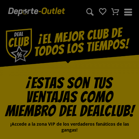
¡Estas son tus
ventajas como
miembro del DealClub!
¡Accede a la zona VIP de los verdaderos fanáticos de las
gangas!