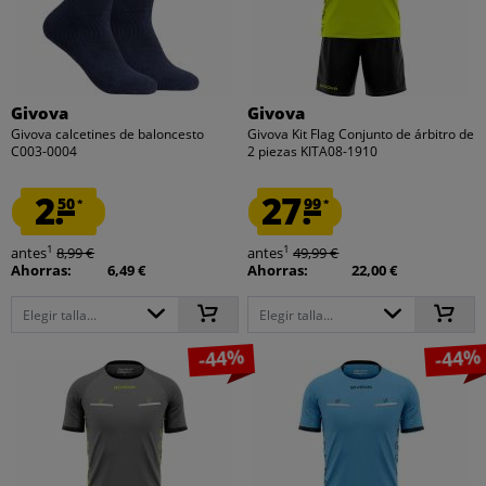
Givova
Givova
Givova calcetines de baloncesto
Givova Kit Flag Conjunto de árbitro de
C003-0004
2 piezas KITA08-1910
2.
27.
50
99
*
*
1
1
antes
8,99 €
antes
49,99 €
Ahorras:
6,49 €
Ahorras:
22,00 €
Elegir talla...
Elegir talla...
-44%
-44%