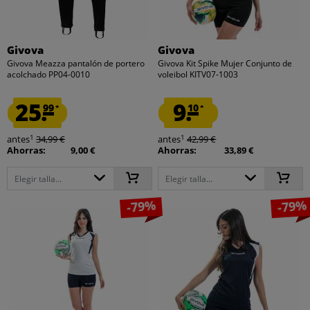
Givova
Givova
Givova Meazza pantalón de portero
Givova Kit Spike Mujer Conjunto de
acolchado PP04-0010
voleibol KITV07-1003
25.
9.
99
10
*
*
1
1
antes
34,99 €
antes
42,99 €
Ahorras:
9,00 €
Ahorras:
33,89 €
Elegir talla...
Elegir talla...
-79%
-79%