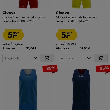
Givova
Givova
Givova Conjunto de baloncesto
Givova Conjunto de baloncesto
reversible KITB03-1203
reversible KITB03-0702
5.
5.
95
95
*
*
1
1
antes
39,99 €
antes
39,99 €
Ahorras:
34,04 €
Ahorras:
34,04 €
Elegir talla...
Elegir talla...
-85%
-85%