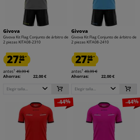
Givova
Givova
Givova Kit Flag Conjunto de árbitro de
Givova Kit Flag Conjunto de árbitro de
2 piezas KITA08-2310
2 piezas KITA08-2410
27.
27.
99
99
*
*
1
1
antes
49,99 €
antes
49,99 €
Ahorras:
22,00 €
Ahorras:
22,00 €
Elegir talla...
Elegir talla...
-44%
-44%