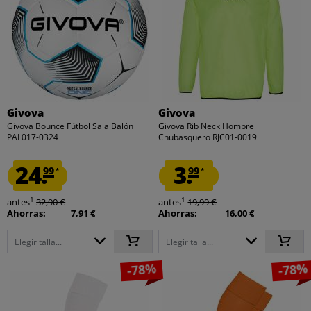
Givova
Givova
Givova Bounce Fútbol Sala Balón
Givova Rib Neck Hombre
PAL017-0324
Chubasquero RJC01-0019
24.
3.
99
99
*
*
1
1
antes
32,90 €
antes
19,99 €
Ahorras:
7,91 €
Ahorras:
16,00 €
Elegir talla...
Elegir talla...
-78%
-78%