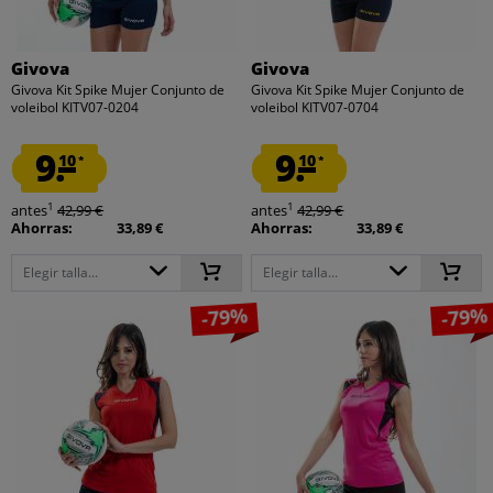
Givova
Givova
Givova Kit Spike Mujer Conjunto de
Givova Kit Spike Mujer Conjunto de
voleibol KITV07-0204
voleibol KITV07-0704
9.
9.
10
10
*
*
1
1
antes
42,99 €
antes
42,99 €
Ahorras:
33,89 €
Ahorras:
33,89 €
Elegir talla...
Elegir talla...
-79%
-79%