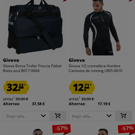
Givova
Givova
Givova Borsa Troller Freccia Fútbol
Givova 1/2 cremallera Hombre
Bolso azul B017-0004
Camiseta de running LR05-0010
32.
12.
32
71
*
*
1
1
antes
69,90 €
antes
29,90 €
Ahorras:
37,58 €
Ahorras:
17,19 €
Elegir talla...
Elegir talla...
-57%
-57%