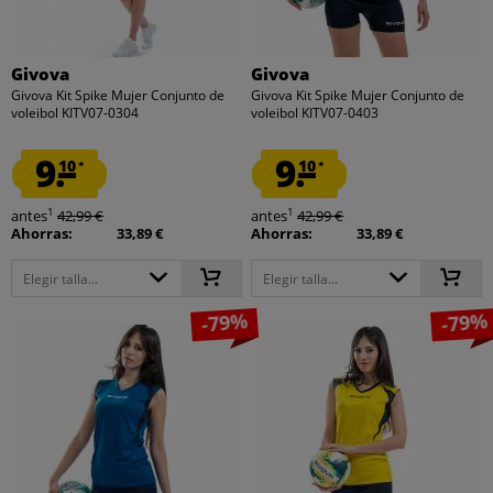
Givova
Givova
Givova Kit Spike Mujer Conjunto de
Givova Kit Spike Mujer Conjunto de
voleibol KITV07-0304
voleibol KITV07-0403
9.
9.
10
10
*
*
1
1
antes
42,99 €
antes
42,99 €
Ahorras:
33,89 €
Ahorras:
33,89 €
Elegir talla...
Elegir talla...
-79%
-79%