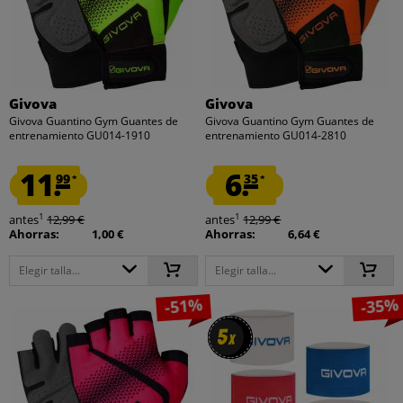
Givova
Givova
Givova Guantino Gym Guantes de
Givova Guantino Gym Guantes de
entrenamiento GU014-1910
entrenamiento GU014-2810
11.
6.
99
35
*
*
1
1
antes
12,99 €
antes
12,99 €
Ahorras:
1,00 €
Ahorras:
6,64 €
Elegir talla...
Elegir talla...
-51%
-35%
5
5
x
x