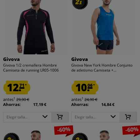
2
2
x
x
Givova
Givova
Givova 1/2 cremallera Hombre
Givova New York Hombre Conjunto
Camiseta de running LR05-1006
de atletismo Camiseta +...
12.
10.
71
06
*
*
1
1
antes
29,90 €
antes
24,90 €
Ahorras:
17,19 €
Ahorras:
14,84 €
Elegir talla...
Elegir talla...
-60%
-60%