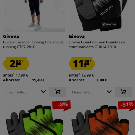
Givova
Givova
Givova Casacca Running Chaleco de
Givova Guantino Gym Guantes de
running CT07-2810
entrenamiento GU014-1010
2.
11.
50
99
*
*
1
1
antes
17,99 €
antes
12,99 €
Ahorras:
15,49 €
Ahorras:
1,00 €
Elegir talla...
Elegir talla...
-51%
-8%