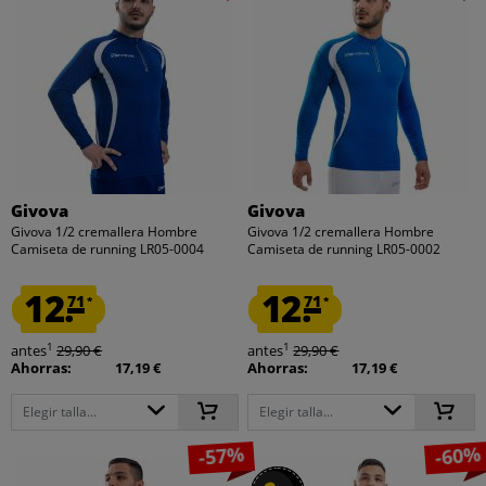
Givova
Givova
Givova 1/2 cremallera Hombre
Givova 1/2 cremallera Hombre
Camiseta de running LR05-0004
Camiseta de running LR05-0002
12.
12.
71
71
*
*
1
1
antes
29,90 €
antes
29,90 €
Ahorras:
17,19 €
Ahorras:
17,19 €
Elegir talla...
Elegir talla...
-57%
-60%