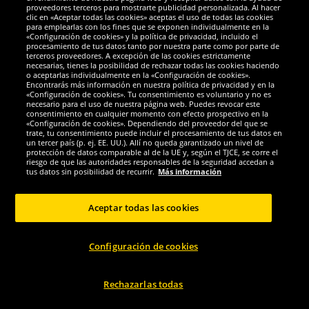
proveedores terceros para mostrarte publicidad personalizada. Al hacer
clic en «Aceptar todas las cookies» aceptas el uso de todas las cookies
Givova
Givova
para emplearlas con los fines que se exponen individualmente en la
«Configuración de cookies» y la política de privacidad, incluido el
Givova Conjunto de baloncesto
Givova Conjunto de baloncesto
procesamiento de tus datos tanto por nuestra parte como por parte de
reversible KITB03-1003
reversible KITB03-1303
terceros proveedores. A excepción de las cookies estrictamente
necesarias, tienes la posibilidad de rechazar todas las cookies haciendo
o aceptarlas individualmente en la «Configuración de cookies».
5.
5.
95
95
Encontrarás más información en nuestra política de privacidad y en la
*
*
«Configuración de cookies». Tu consentimiento es voluntario y no es
necesario para el uso de nuestra página web. Puedes revocar este
consentimiento en cualquier momento con efecto prospectivo en la
1
1
antes
39,99 €
antes
39,99 €
«Configuración de cookies». Dependiendo del proveedor del que se
Ahorras:
34,04 €
Ahorras:
34,04 €
trate, tu consentimiento puede incluir el procesamiento de tus datos en
un tercer país (p. ej. EE. UU.). Allí no queda garantizado un nivel de
protección de datos comparable al de la UE y, según el TJCE, se corre el
Elegir talla...
Elegir talla...
riesgo de que las autoridades responsables de la seguridad accedan a
tus datos sin posibilidad de recurrir.
Más información
-85%
-83%
Aceptar todas las cookies
Configuración de cookies
Rechazarlas todas