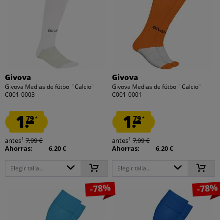
Givova
Givova
Givova Medias de fútbol "Calcio"
Givova Medias de fútbol "Calcio"
C001-0003
C001-0001
1.
1.
79
79
*
*
1
1
antes
7,99 €
antes
7,99 €
Ahorras:
6,20 €
Ahorras:
6,20 €
Elegir talla...
Elegir talla...
-78%
-78%