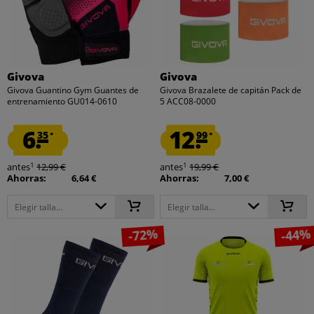
Givova
Givova
Givova Guantino Gym Guantes de
Givova Brazalete de capitán Pack de
entrenamiento GU014-0610
5 ACC08-0000
6.
12.
35
99
*
*
1
1
antes
12,99 €
antes
19,99 €
Ahorras:
6,64 €
Ahorras:
7,00 €
Elegir talla...
Elegir talla...
-72%
-44%