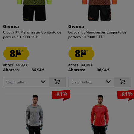
Givova
Givova
Givova Kit Manchester Conjunto de
Givova Kit Manchester Conjunto de
portero KITP008-1910
portero KITP008-0110
8.
8.
05
05
*
*
1
1
antes
44,99 €
antes
44,99 €
Ahorras:
36,94 €
Ahorras:
36,94 €
Elegir talla...
Elegir talla...
-81%
-81%