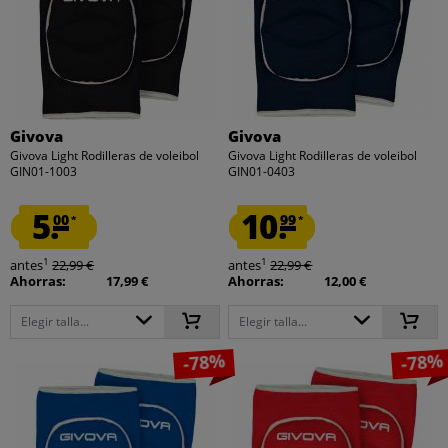
Givova
Givova
Givova Light Rodilleras de voleibol
Givova Light Rodilleras de voleibol
GIN01-1003
GIN01-0403
5.
10.
00
99
*
*
1
1
antes
22,99 €
antes
22,99 €
Ahorras:
17,99 €
Ahorras:
12,00 €
Elegir talla...
Elegir talla...
-78%
-78%