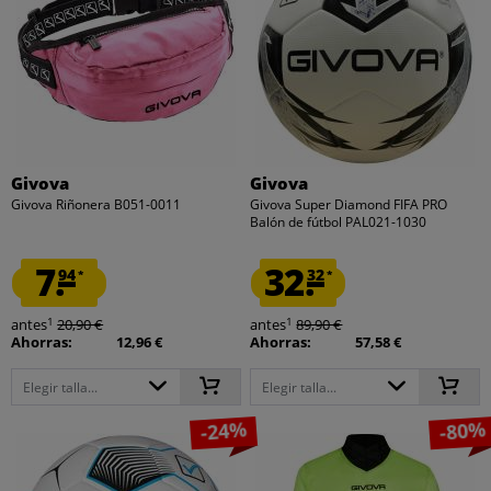
Givova
Givova
Givova Riñonera B051-0011
Givova Super Diamond FIFA PRO
Balón de fútbol PAL021-1030
7.
32.
94
32
*
*
1
1
antes
20,90 €
antes
89,90 €
Ahorras:
12,96 €
Ahorras:
57,58 €
Elegir talla...
Elegir talla...
-24%
-80%