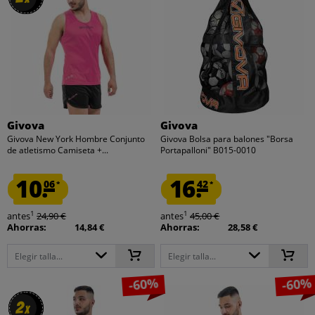
Givova
Givova
Givova New York Hombre Conjunto
Givova Bolsa para balones "Borsa
de atletismo Camiseta +...
Portapalloni" B015-0010
10.
16.
06
42
*
*
1
1
antes
24,90 €
antes
45,00 €
Ahorras:
14,84 €
Ahorras:
28,58 €
Elegir talla...
Elegir talla...
-60%
-60%
2
2
x
x