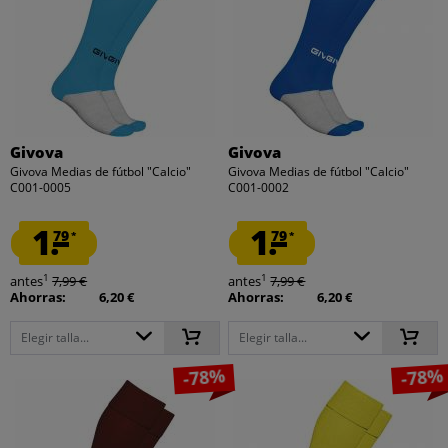
Givova
Givova
Givova Medias de fútbol "Calcio"
Givova Medias de fútbol "Calcio"
C001-0005
C001-0002
1.
1.
79
79
*
*
1
1
antes
7,99 €
antes
7,99 €
Ahorras:
6,20 €
Ahorras:
6,20 €
Elegir talla...
Elegir talla...
-78%
-78%