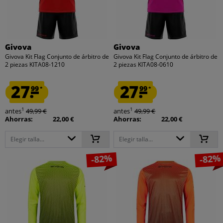
Givova
Givova
Givova Kit Flag Conjunto de árbitro de
Givova Kit Flag Conjunto de árbitro de
2 piezas KITA08-1210
2 piezas KITA08-0610
27.
27.
99
99
*
*
1
1
antes
49,99 €
antes
49,99 €
Ahorras:
22,00 €
Ahorras:
22,00 €
Elegir talla...
Elegir talla...
-82%
-82%