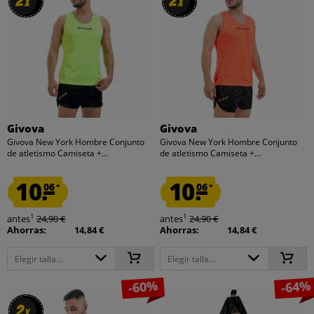
2
2
2
2
x
x
x
x
Givova
Givova
Givova New York Hombre Conjunto
Givova New York Hombre Conjunto
de atletismo Camiseta +...
de atletismo Camiseta +...
10.
10.
06
06
*
*
1
1
antes
24,90 €
antes
24,90 €
Ahorras:
14,84 €
Ahorras:
14,84 €
Elegir talla...
Elegir talla...
-60%
-64%
2
2
x
x