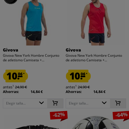
Givova
Givova
Givova New York Hombre Conjunto
Givova New York Hombre Conjunto
de atletismo Camiseta +...
de atletismo Camiseta +...
10.
10.
06
06
*
*
1
1
antes
24,90 €
antes
24,90 €
Ahorras:
14,84 €
Ahorras:
14,84 €
Elegir talla...
Elegir talla...
-62%
-64%