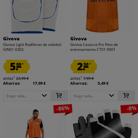
Givova
Givova
Givova Light Rodilleras de voleibol
Givova Casacca Pro Peto de
GIN01-0302
entrenamiento CT01-0001
5.
2.
00
50
*
*
1
1
antes
22,99 €
antes
7,99 €
Ahorras:
17,99 €
Ahorras:
5,49 €
Elegir talla...
Elegir talla...
-86%
-8%