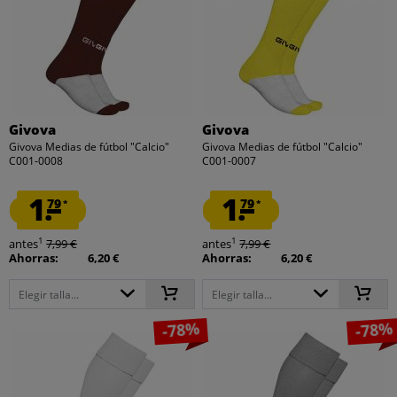
Givova
Givova
Givova Medias de fútbol "Calcio"
Givova Medias de fútbol "Calcio"
C001-0008
C001-0007
1.
1.
79
79
*
*
1
1
antes
7,99 €
antes
7,99 €
Ahorras:
6,20 €
Ahorras:
6,20 €
Elegir talla...
Elegir talla...
-78%
-78%