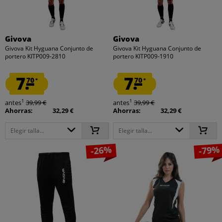
Givova
Givova
Givova Kit Hyguana Conjunto de
Givova Kit Hyguana Conjunto de
portero KITP009-2810
portero KITP009-1910
7.
7.
70
70
*
*
1
1
antes
39,99 €
antes
39,99 €
Ahorras:
32,29 €
Ahorras:
32,29 €
Elegir talla...
Elegir talla...
-26%
-79%