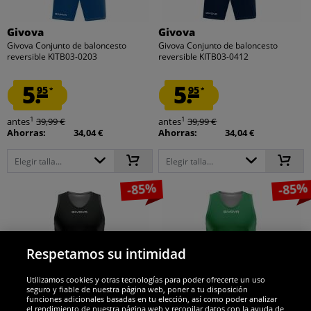
Givova
Givova
Givova Conjunto de baloncesto
Givova Conjunto de baloncesto
reversible KITB03-0203
reversible KITB03-0412
5.
5.
95
95
*
*
1
1
antes
39,99 €
antes
39,99 €
Ahorras:
34,04 €
Ahorras:
34,04 €
Elegir talla...
Elegir talla...
-85%
-85%
Respetamos su intimidad
Utilizamos cookies y otras tecnologías para poder ofrecerte un uso
seguro y fiable de nuestra página web, poner a tu disposición
funciones adicionales basadas en tu elección, así como poder analizar
el rendimiento de nuestra página web y recopilar datos con la ayuda de