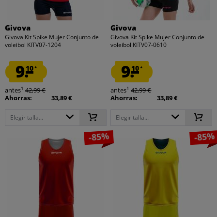
Givova
Givova
Givova Kit Spike Mujer Conjunto de
Givova Kit Spike Mujer Conjunto de
voleibol KITV07-1204
voleibol KITV07-0610
9.
9.
10
10
*
*
1
1
antes
42,99 €
antes
42,99 €
Ahorras:
33,89 €
Ahorras:
33,89 €
Elegir talla...
Elegir talla...
-85%
-85%