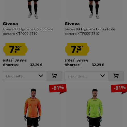
Givova
Givova
Givova Kit Hyguana Conjunto de
Givova Kit Hyguana Conjunto de
portero KITP009-2710
portero KITP009-5310
7.
7.
70
70
*
*
1
1
antes
39,99 €
antes
39,99 €
Ahorras:
32,29 €
Ahorras:
32,29 €
Elegir talla...
Elegir talla...
-81%
-81%