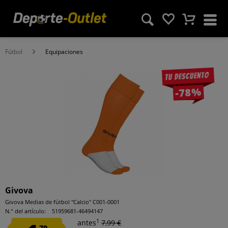
Fútbol
Equipaciones
Tu descuento
-78%
Givova
Givova Medias de fútbol "Calcio" C001-0001
N.° del artículo:
51959681-46494147
1
antes
7,99 €
79