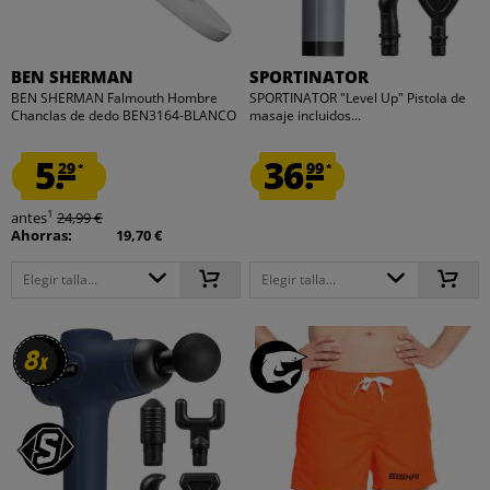
BEN SHERMAN
SPORTINATOR
BEN SHERMAN Falmouth Hombre
SPORTINATOR "Level Up" Pistola de
Chanclas de dedo BEN3164-BLANCO
masaje incluidos...
5.
36.
29
99
*
*
1
antes
24,99 €
Ahorras:
19,70 €
Elegir talla...
Elegir talla...
8
8
x
x