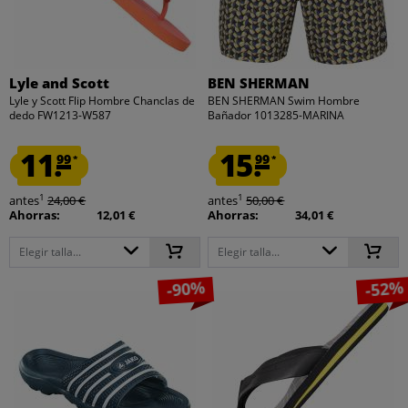
Lyle and Scott
BEN SHERMAN
Lyle y Scott Flip Hombre Chanclas de
BEN SHERMAN Swim Hombre
dedo FW1213-W587
Bañador 1013285-MARINA
11.
15.
99
99
*
*
1
1
antes
24,00 €
antes
50,00 €
Ahorras:
12,01 €
Ahorras:
34,01 €
Elegir talla...
Elegir talla...
-90%
-52%