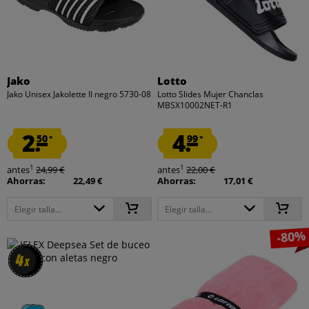
Jako
Lotto
Jako Unisex Jakolette II negro 5730-08
Lotto Slides Mujer Chanclas
MBSX10002NET-R1
2.
4.
50
99
*
*
1
1
antes
24,99 €
antes
22,00 €
Ahorras:
22,49 €
Ahorras:
17,01 €
Elegir talla...
Elegir talla...
-80%
4
4
x
x