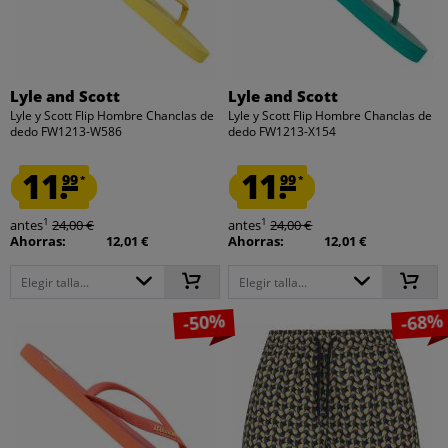
Lyle and Scott
Lyle and Scott
Lyle y Scott Flip Hombre Chanclas de
Lyle y Scott Flip Hombre Chanclas de
dedo FW1213-W586
dedo FW1213-X154
11.
11.
99
99
*
*
1
1
antes
24,00 €
antes
24,00 €
Ahorras:
12,01 €
Ahorras:
12,01 €
Elegir talla...
Elegir talla...
-50%
-68%