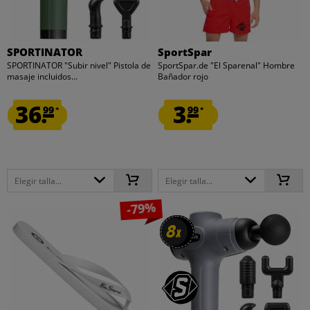
SPORTINATOR
SportSpar
SPORTINATOR "Subir nivel" Pistola de
SportSpar.de "El Sparenal" Hombre
masaje incluidos...
Bañador rojo
36.
3.
99
99
*
*
Elegir talla...
Elegir talla...
-79%
8
8
x
x