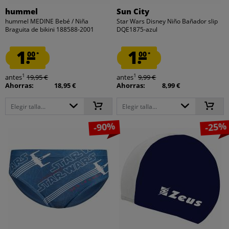
hummel
Sun City
hummel MEDINE Bebé / Niña
Star Wars Disney Niño Bañador slip
Braguita de bikini 188588-2001
DQE1875-azul
1.
1.
00
00
*
*
1
1
antes
19,95 €
antes
9,99 €
Ahorras:
18,95 €
Ahorras:
8,99 €
Elegir talla...
Elegir talla...
-90%
-25%