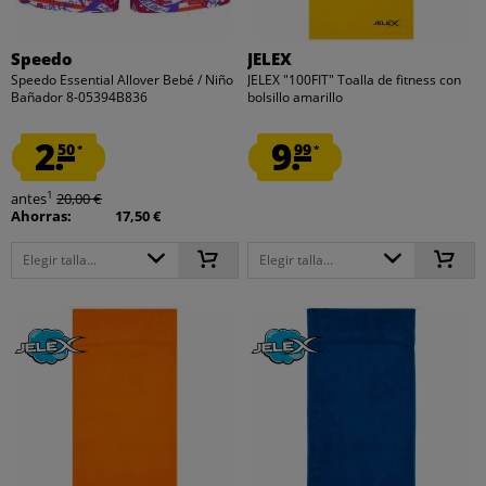
Speedo
JELEX
Speedo Essential Allover Bebé / Niño
JELEX "100FIT" Toalla de fitness con
Bañador 8-05394B836
bolsillo amarillo
2.
9.
50
99
*
*
1
antes
20,00 €
Ahorras:
17,50 €
Elegir talla...
Elegir talla...