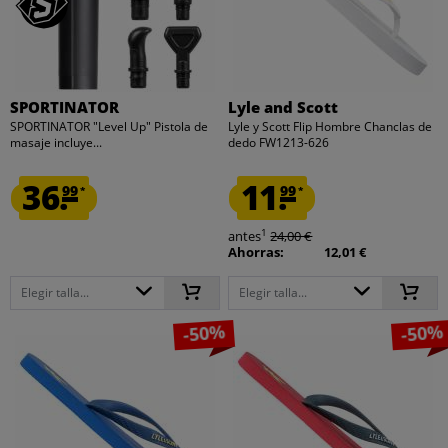
SPORTINATOR
Lyle and Scott
SPORTINATOR "Level Up" Pistola de
Lyle y Scott Flip Hombre Chanclas de
masaje incluye...
dedo FW1213-626
36.
11.
99
99
*
*
1
antes
24,00 €
Ahorras:
12,01 €
Elegir talla...
Elegir talla...
-50%
-50%