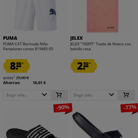
PUMA
JELEX
PUMA CAT Bermuda Niño
JELEX "100FIT" Toalla de fitness con
Pantalones cortos 819495-05
bolsillo rosa
8.
2.
99
50
*
*
1
antes
25,00 €
Ahorras:
16,01 €
Elegir talla...
Elegir talla...
-90%
-77%