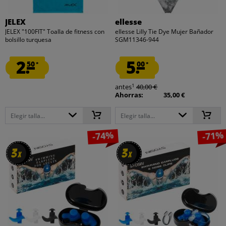
JELEX
ellesse
JELEX "100FIT" Toalla de fitness con
ellesse Lilly Tie Dye Mujer Bañador
bolsillo turquesa
SGM11346-944
2.
5.
50
00
*
*
1
antes
40,00 €
Ahorras:
35,00 €
Elegir talla...
Elegir talla...
-74%
-71%
3
3
3
3
x
x
x
x