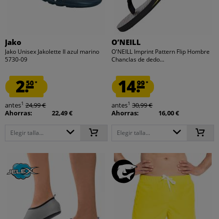
Jako
O’NEILL
Jako Unisex Jakolette II azul marino
O'NEILL Imprint Pattern Flip Hombre
5730-09
Chanclas de dedo...
2.
14.
50
99
*
*
1
1
antes
24,99 €
antes
30,99 €
Ahorras:
22,49 €
Ahorras:
16,00 €
Elegir talla...
Elegir talla...