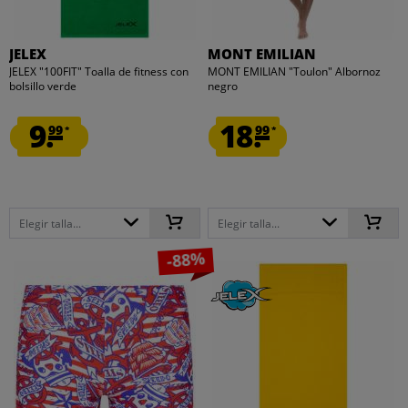
JELEX
MONT EMILIAN
JELEX "100FIT" Toalla de fitness con
MONT EMILIAN "Toulon" Albornoz
bolsillo verde
negro
9.
18.
99
99
*
*
Elegir talla...
Elegir talla...
-88%