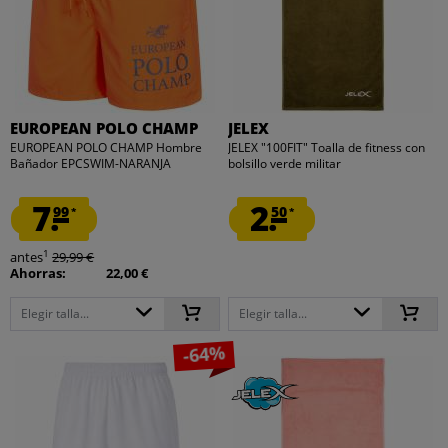
EUROPEAN POLO CHAMP
JELEX
EUROPEAN POLO CHAMP Hombre
JELEX "100FIT" Toalla de fitness con
Bañador EPCSWIM-NARANJA
bolsillo verde militar
7.
2.
99
50
*
*
1
antes
29,99 €
Ahorras:
22,00 €
Elegir talla...
Elegir talla...
-64%