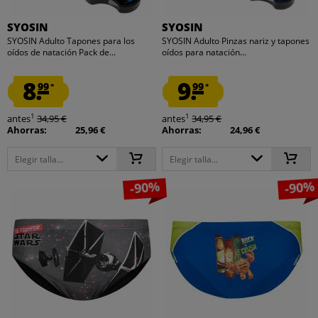
SYOSIN
SYOSIN
SYOSIN Adulto Tapones para los
SYOSIN Adulto Pinzas nariz y tapones
oídos de natación Pack de...
oídos para natación...
8.
9.
99
99
*
*
1
1
antes
34,95 €
antes
34,95 €
Ahorras:
25,96 €
Ahorras:
24,96 €
Elegir talla...
Elegir talla...
-90%
-90%