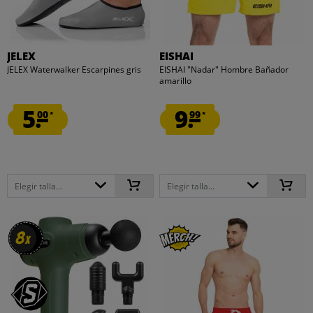
JELEX
EISHAI
JELEX Waterwalker Escarpines gris
EISHAI "Nadar" Hombre Bañador
amarillo
5.
9.
00
99
*
*
Elegir talla...
Elegir talla...
8
8
x
x