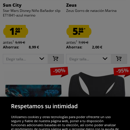
Sun City
Zeus
Star Wars Disney Niño Bañador slip
Zeus Gorro de natación Marina
ET1841-azul marino
1.
5.
00
99
*
*
1
1
antes
9,99 €
antes
7,99 €
Ahorras:
8,99 €
Ahorras:
2,00 €
Elegir talla...
Elegir talla...
-90%
-95%
Respetamos su intimidad
Utilizamos cookies y otras tecnologías para poder ofrecerte un uso
seguro y fiable de nuestra página web, poner a tu disposición
funciones adicionales basadas en tu elección, así como poder analizar
el rendimiento de nuestra página web y recopilar datos con la ayuda de