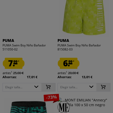
PUMA
PUMA
PUMA Swim Boy Niño Bañador
PUMA Swim Boy Niño Bañador
511050-02
815082-03
7.
6.
99
99
*
*
1
1
antes
25,00 €
antes
20,00 €
Ahorras:
17,01 €
Ahorras:
13,01 €
Elegir talla...
Elegir talla...
-73%