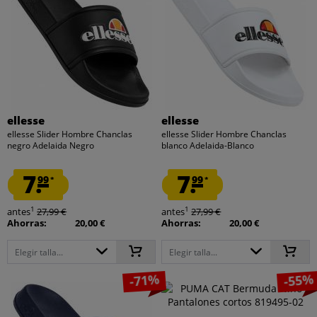
ellesse
ellesse
ellesse Slider Hombre Chanclas
ellesse Slider Hombre Chanclas
negro Adelaida Negro
blanco Adelaida-Blanco
7.
7.
99
99
*
*
1
1
antes
27,99 €
antes
27,99 €
Ahorras:
20,00 €
Ahorras:
20,00 €
Elegir talla...
Elegir talla...
-71%
-55%