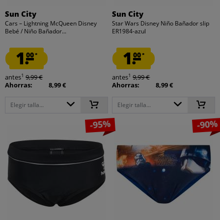
Sun City
Sun City
Cars – Lightning McQueen Disney
Star Wars Disney Niño Bañador slip
Bebé / Niño Bañador...
ER1984-azul
1.
1.
00
00
*
*
1
1
antes
9,99 €
antes
9,99 €
Ahorras:
8,99 €
Ahorras:
8,99 €
Elegir talla...
Elegir talla...
-95%
-90%