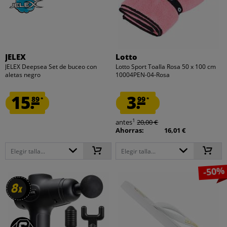
JELEX
Lotto
JELEX Deepsea Set de buceo con
Lotto Sport Toalla Rosa 50 x 100 cm
aletas negro
10004PEN-04-Rosa
15.
3.
89
99
*
*
1
antes
20,00 €
Ahorras:
16,01 €
Elegir talla...
Elegir talla...
-50%
8
8
x
x