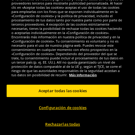
Sun City
hummel
proveedores terceros para mostrarte publicidad personalizada. Al hacer
clic en «Aceptar todas las cookies» aceptas el uso de todas las cookies
Star Wars Disney Niño Bañador slip
hummel MEDINE Niño pequeño /
para emplearlas con los fines que se exponen individualmente en la
QE1753-azul
Niña Top de bikini 88587-2001
«Configuración de cookies» y la política de privacidad, incluido el
procesamiento de tus datos tanto por nuestra parte como por parte de
terceros proveedores. A excepción de las cookies estrictamente
1.
1.
00
00
necesarias, tienes la posibilidad de rechazar todas las cookies haciendo
*
*
o aceptarlas individualmente en la «Configuración de cookies».
Encontrarás más información en nuestra política de privacidad y en la
«Configuración de cookies». Tu consentimiento es voluntario y no es
1
1
antes
9,99 €
antes
19,95 €
necesario para el uso de nuestra página web. Puedes revocar este
Ahorras:
8,99 €
Ahorras:
18,95 €
consentimiento en cualquier momento con efecto prospectivo en la
«Configuración de cookies». Dependiendo del proveedor del que se
trate, tu consentimiento puede incluir el procesamiento de tus datos en
Elegir talla...
Elegir talla...
un tercer país (p. ej. EE. UU.). Allí no queda garantizado un nivel de
protección de datos comparable al de la UE y, según el TJCE, se corre el
-90%
-90%
riesgo de que las autoridades responsables de la seguridad accedan a
tus datos sin posibilidad de recurrir.
Más información
Aceptar todas las cookies
Configuración de cookies
Rechazarlas todas