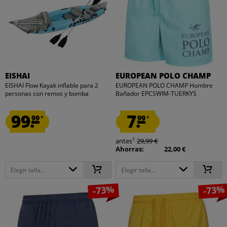
EISHAI
EUROPEAN POLO CHAMP
EISHAI Flow Kayak inflable para 2
EUROPEAN POLO CHAMP Hombre
personas con remos y bomba
Bañador EPCSWIM-TUERKYS
99.
7.
99
99
*
*
1
antes
29,99 €
Ahorras:
22,00 €
Elegir talla...
Elegir talla...
-73%
-73%