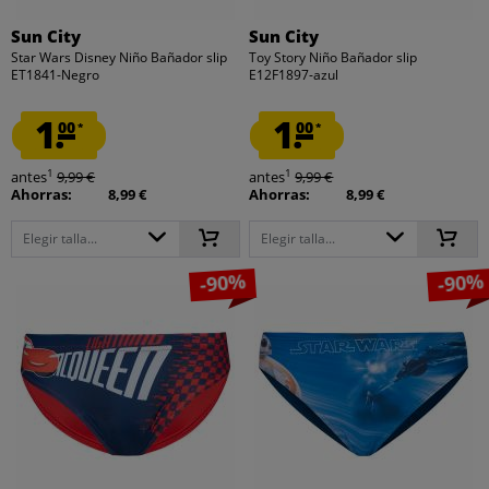
Sun City
Sun City
Star Wars Disney Niño Bañador slip
Toy Story Niño Bañador slip
ET1841-Negro
E12F1897-azul
1.
1.
00
00
*
*
1
1
antes
9,99 €
antes
9,99 €
Ahorras:
8,99 €
Ahorras:
8,99 €
Elegir talla...
Elegir talla...
-90%
-90%