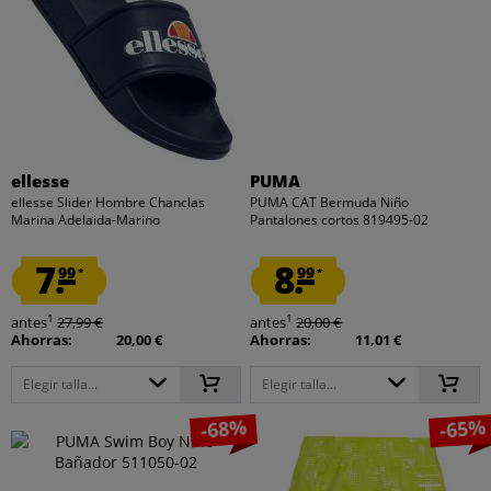
ellesse
PUMA
ellesse Slider Hombre Chanclas
PUMA CAT Bermuda Niño
Marina Adelaida-Marino
Pantalones cortos 819495-02
7.
8.
99
99
*
*
1
1
antes
27,99 €
antes
20,00 €
Ahorras:
20,00 €
Ahorras:
11,01 €
Elegir talla...
Elegir talla...
-68%
-65%