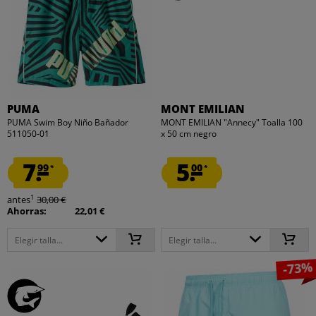
PUMA
MONT EMILIAN
PUMA Swim Boy Niño Bañador
MONT EMILIAN "Annecy" Toalla 100
511050-01
x 50 cm negro
7.
5.
99
00
*
*
1
antes
30,00 €
Ahorras:
22,01 €
Elegir talla...
Elegir talla...
-73%