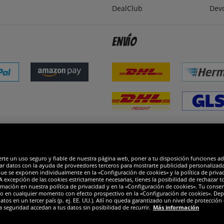
DealClub
Dev
Envío
dones
R
erte un uso seguro y fiable de nuestra página web, poner a tu disposición funciones a
ar datos con la ayuda de proveedores terceros para mostrarte publicidad personalizada. 
que se exponen individualmente en la «Configuración de cookies» y la política de priva
 excepción de las cookies estrictamente necesarias, tienes la posibilidad de rechazar 
mación en nuestra política de privacidad y en la «Configuración de cookies». Tu consen
o en cualquier momento con efecto prospectivo en la «Configuración de cookies». Dep
os en un tercer país (p. ej. EE. UU.). Allí no queda garantizado un nivel de protección 
a seguridad accedan a tus datos sin posibilidad de recurrir.
Más información