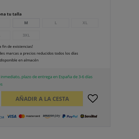
na tu talla
M
L
XL
L
3XL
a fin de existencias!
es marcas a precios reducidos todos los días
disponible en almacén
inmediato, plazo de entrega en España de 3-6 días
es
AÑADIR A LA CESTA