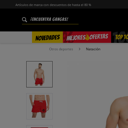
Artículos de marca con descuentos de hasta el 80 %
%
OFERTAS
TOP 1
NOVEDADES
MEJORES
Otros deportes
Natación