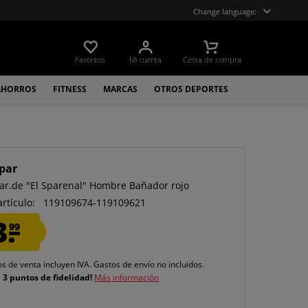
Change language:
Favoritos
Mi cuenta
Cesta de compra
AHORROS
FITNESS
MARCAS
OTROS DEPORTES
par
ar.de "El Sparenal" Hombre Bañador rojo
artículo:
119109674-119109621
3.
99
os de venta incluyen IVA.
Gastos de envío
no incluidos.
e
3 puntos de fidelidad!
Más información