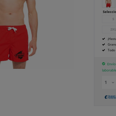
Seleccio
S
2X
¡Hast
Grand
Todo 
Envío 
laborabl