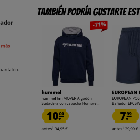
También podría gustarte es
ñador
-71%
a más
 pantalón.
hummel
EUROPEAN 
hummel hmlMOVER Algodón
EUROPEAN POL
Sudadera con capucha Hombre...
Bañador EPCS
10.
7.
00
99
1
1
antes
34,95 €
antes
29,99 €