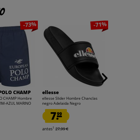
to
-73%
-71%
POLO CHAMP
ellesse
EUROPEAN
O CHAMP Hombre
ellesse Slider Hombre Chanclas
EUROPEAN PO
WIM-AZUL MARINO
negro Adelaida Negro
Bañador EPCS
7.
7.
99
99
1
1
antes
27,99 €
antes
29,99 €