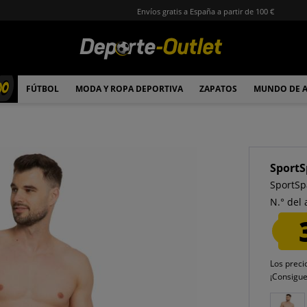
Envíos gratis a España a partir de 100 €
00
FÚTBOL
MODA Y ROPA DEPORTIVA
ZAPATOS
MUNDO DE 
SportS
SportSp
N.° del 
Los preci
¡Consigu