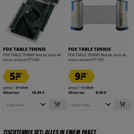
FOX TABLE TENNIS
FOX TABLE TENNIS
FOX TABLE TENNIS Red de tenis de
FOX TABLE TENNIS Red de tenis de
mesa retráctil FTT200
mesa retráctil FTT201
5.
9.
00
99
*
*
1
1
antes
21,99 €
antes
17,99 €
Ahorras:
16,99 €
Ahorras:
8,00 €
Elegir talla...
Elegir talla...
Tischtennis Set: Alles in einem Paket