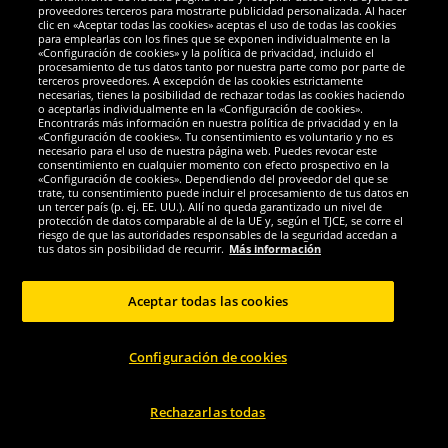
Galardones
proveedores terceros para mostrarte publicidad personalizada. Al hacer
clic en «Aceptar todas las cookies» aceptas el uso de todas las cookies
para emplearlas con los fines que se exponen individualmente en la
«Configuración de cookies» y la política de privacidad, incluido el
procesamiento de tus datos tanto por nuestra parte como por parte de
terceros proveedores. A excepción de las cookies estrictamente
necesarias, tienes la posibilidad de rechazar todas las cookies haciendo
o aceptarlas individualmente en la «Configuración de cookies».
Encontrarás más información en nuestra política de privacidad y en la
«Configuración de cookies». Tu consentimiento es voluntario y no es
necesario para el uso de nuestra página web. Puedes revocar este
consentimiento en cualquier momento con efecto prospectivo en la
«Configuración de cookies». Dependiendo del proveedor del que se
trate, tu consentimiento puede incluir el procesamiento de tus datos en
un tercer país (p. ej. EE. UU.). Allí no queda garantizado un nivel de
protección de datos comparable al de la UE y, según el TJCE, se corre el
Redes sociales
riesgo de que las autoridades responsables de la seguridad accedan a
tus datos sin posibilidad de recurrir.
Más información
Aceptar todas las cookies
Copyright © 2024 Sportspar GmbH, Gustav-Adolf-Ring 7, 04838 Eilenburg DE -
Configuración de cookies
Todos los derechos reservados
1
*Todos los precios de venta incluyen IVA.
Gastos de envío
no incluidos.
Precio
2
de venta recomendado actual u original del fabricante, con IVA.
El precio solo
se aplica a clientes con una suscripción activa al DealClub.
Rechazarlas todas