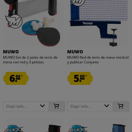
MUWO
MUWO
MUWO Set de 2 palas de tenis de
MUWO Red de tenis de mesa retráctil
mesa con red y 3 pelotas
y publicar Conjunto
6.
5.
66
00
*
*
Elegir talla...
Elegir talla...