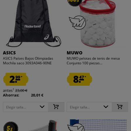
x
x
ASICS
MUWO
ASICS Países Bajos Olimpiadas
MUWO pelotas de tenis de mesa
Mochila saco 3093A046-90NE
Conjunto 100 piezas...
2.
8.
99
47
*
*
1
antes
23,00 €
Ahorras:
20,01 €
Elegir talla...
Elegir talla...
5
5
x
x