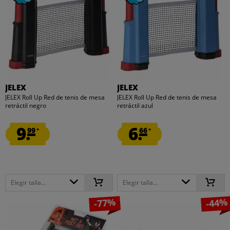
JELEX
JELEX
JELEX Roll Up Red de tenis de mesa
JELEX Roll Up Red de tenis de mesa
retráctil negro
retráctil azul
9.
6.
99
66
*
*
Elegir talla...
Elegir talla...
-77%
-44%