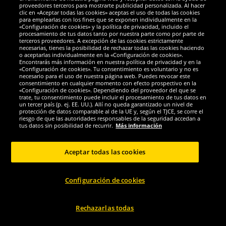
MUWO
MUWO
proveedores terceros para mostrarte publicidad personalizada. Al hacer
clic en «Aceptar todas las cookies» aceptas el uso de todas las cookies
Eslovaquia Bandera MUWO "Nations
Eslovenia Bandera MUWO "Nations
para emplearlas con los fines que se exponen individualmente en la
Together" 90 x 150 cm
Together" 90 x 150 cm
«Configuración de cookies» y la política de privacidad, incluido el
procesamiento de tus datos tanto por nuestra parte como por parte de
terceros proveedores. A excepción de las cookies estrictamente
5.
5.
99
99
necesarias, tienes la posibilidad de rechazar todas las cookies haciendo
*
*
o aceptarlas individualmente en la «Configuración de cookies».
Encontrarás más información en nuestra política de privacidad y en la
«Configuración de cookies». Tu consentimiento es voluntario y no es
necesario para el uso de nuestra página web. Puedes revocar este
consentimiento en cualquier momento con efecto prospectivo en la
«Configuración de cookies». Dependiendo del proveedor del que se
trate, tu consentimiento puede incluir el procesamiento de tus datos en
Elegir talla...
Elegir talla...
un tercer país (p. ej. EE. UU.). Allí no queda garantizado un nivel de
protección de datos comparable al de la UE y, según el TJCE, se corre el
-40%
riesgo de que las autoridades responsables de la seguridad accedan a
tus datos sin posibilidad de recurrir.
Más información
Aceptar todas las cookies
Configuración de cookies
Rechazarlas todas