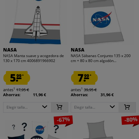
NASA
NASA
NASA Manta suave y acogedora de
NASA Sábanas Conjunto 135 x 200
130 x 170 cm 4006891966902
cm + 80 x 80 cm algodón...
5.
7.
99
99
*
*
1
1
antes
17,95 €
antes
39,95 €
Ahorras:
11,96 €
Ahorras:
31,96 €
Elegir talla...
Elegir talla...
-67%
-80%