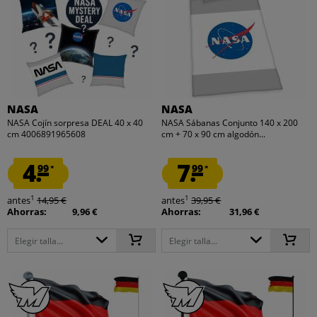
NASA
NASA
NASA Cojín sorpresa DEAL 40 x 40
NASA Sábanas Conjunto 140 x 200
cm 4006891965608
cm + 70 x 90 cm algodón...
4.
7.
99
99
*
*
1
1
antes
14,95 €
antes
39,95 €
Ahorras:
9,96 €
Ahorras:
31,96 €
Elegir talla...
Elegir talla...