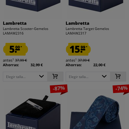
Lambretta
Lambretta
Lambretta Scooter-Gemelos
Lambretta Target Gemelos
LAMAW2316
LAMAW2317
5.
15.
00
99
*
*
1
1
antes
37,99 €
antes
37,99 €
Ahorras:
32,99 €
Ahorras:
22,00 €
Elegir talla...
Elegir talla...
-87%
-74%