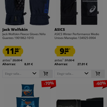
Jack Wolfskin
ASICS
Jack Wolfskin Fleece Gloves Niño
ASICS Winter Performance Medio
Guantes 1901862-1010
Unisex Manoplas 134925-0904
11.
9.
99
99
*
*
1
1
antes
20,00 €
antes
37,00 €
Ahorras:
8,01 €
Ahorras:
27,01 €
Elegir talla...
Elegir talla...
-70%
-60%