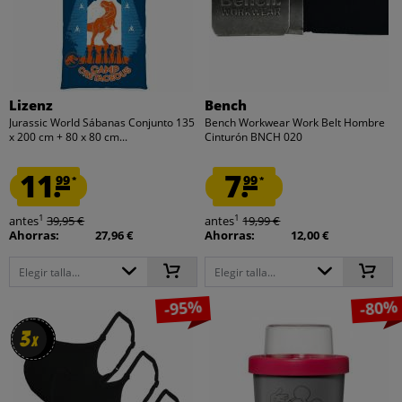
Lizenz
Bench
Jurassic World Sábanas Conjunto 135
Bench Workwear Work Belt Hombre
x 200 cm + 80 x 80 cm...
Cinturón BNCH 020
11.
7.
99
99
*
*
1
1
antes
39,95 €
antes
19,99 €
Ahorras:
27,96 €
Ahorras:
12,00 €
Elegir talla...
Elegir talla...
-95%
-80%
3
3
x
x