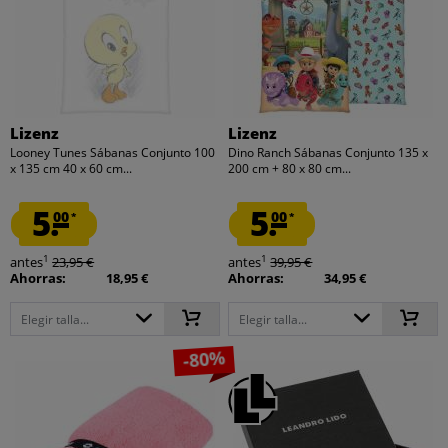
Lizenz
Lizenz
Looney Tunes Sábanas Conjunto 100
Dino Ranch Sábanas Conjunto 135 x
x 135 cm 40 x 60 cm...
200 cm + 80 x 80 cm...
5.
5.
00
00
*
*
1
1
antes
23,95 €
antes
39,95 €
Ahorras:
18,95 €
Ahorras:
34,95 €
Elegir talla...
Elegir talla...
-80%