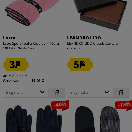
Lotto
LEANDRO LIDO
Lotto Sport Toalla Rosa 50 x 100 cm
LEANDRO LIDO Classic Cartera
10004PEN-04-Rosa
marrón
3.
5.
99
00
*
*
1
antes
20,00 €
Ahorras:
16,01 €
Elegir talla...
Elegir talla...
-40%
-73%