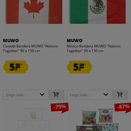
MUWO
MUWO
Canadá Bandera MUWO "Nations
México Bandera MUWO "Nations
Together" 90 x 150 cm
Together" 90 x 150 cm
5.
5.
99
99
*
*
Elegir talla...
Elegir talla...
-79%
-87%