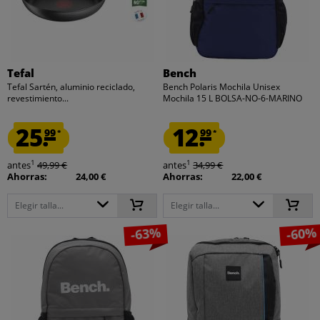
Tefal
Bench
Tefal Sartén, aluminio reciclado,
Bench Polaris Mochila Unisex
revestimiento...
Mochila 15 L BOLSA-NO-6-MARINO
25.
12.
99
99
*
*
1
1
antes
49,99 €
antes
34,99 €
Ahorras:
24,00 €
Ahorras:
22,00 €
Elegir talla...
Elegir talla...
-63%
-60%