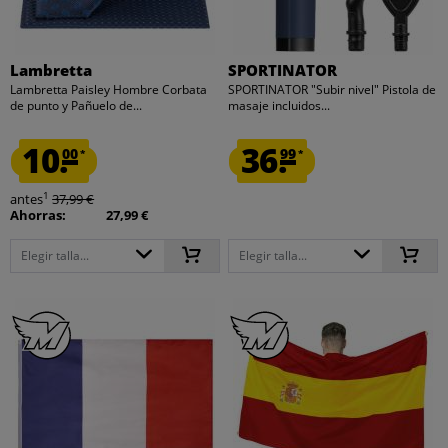
Lambretta
SPORTINATOR
Lambretta Paisley Hombre Corbata
SPORTINATOR "Subir nivel" Pistola de
de punto y Pañuelo de...
masaje incluidos...
10.
36.
00
99
*
*
1
antes
37,99 €
Ahorras:
27,99 €
Elegir talla...
Elegir talla...