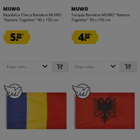
MUWO
MUWO
República Checa Bandera MUWO
Turquía Bandera MUWO "Nations
"Nations Together" 90 x 150 cm
Together" 90 x 150 cm
5.
4.
99
99
*
*
Elegir talla...
Elegir talla...