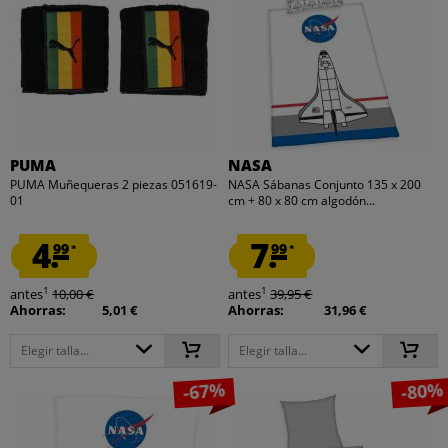
PUMA
NASA
PUMA Muñequeras 2 piezas 051619-
NASA Sábanas Conjunto 135 x 200
01
cm + 80 x 80 cm algodón...
4.
7.
99
99
*
*
1
1
antes
10,00 €
antes
39,95 €
Ahorras:
5,01 €
Ahorras:
31,96 €
Elegir talla...
Elegir talla...
-67%
-80%