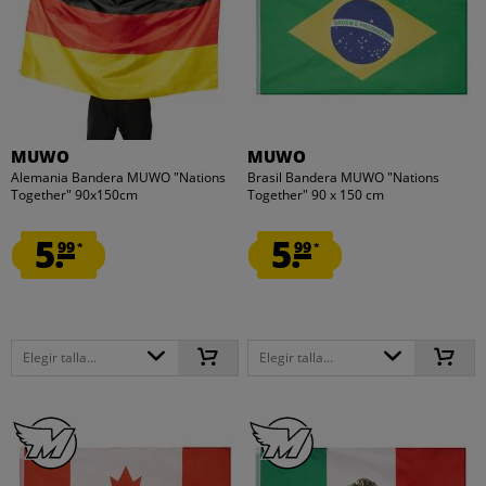
MUWO
MUWO
Alemania Bandera MUWO "Nations
Brasil Bandera MUWO "Nations
Together" 90x150cm
Together" 90 x 150 cm
5.
5.
99
99
*
*
Elegir talla...
Elegir talla...