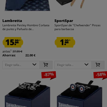
Lambretta
SportSpar
Lambretta Paisley Hombre Corbata
SportSpar.de "Chefwender" Pinzas
de punto y Pañuelo de...
para barbacoa
15.
1.
99
00
*
*
1
antes
37,99 €
Ahorras:
22,00 €
Elegir talla...
Elegir talla...
-87%
-58%