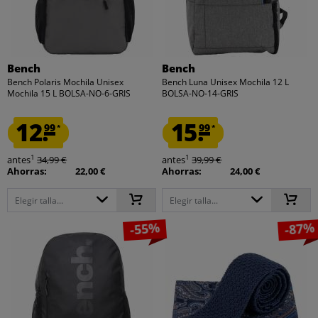
Bench
Bench
Bench Polaris Mochila Unisex
Bench Luna Unisex Mochila 12 L
Mochila 15 L BOLSA-NO-6-GRIS
BOLSA-NO-14-GRIS
12.
15.
99
99
*
*
1
1
antes
34,99 €
antes
39,99 €
Ahorras:
22,00 €
Ahorras:
24,00 €
Elegir talla...
Elegir talla...
-55%
-87%