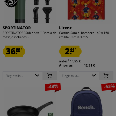
SPORTINATOR
Lizenz
SPORTINATOR "Subir nivel" Pistola de
Cortina Sam el bombero 140 x 160
masaje incluidos...
cm 6670221001215
36.
2.
99
64
*
*
1
antes
14,95 €
Ahorras:
12,31 €
Elegir talla...
Elegir talla...
-48%
-63%