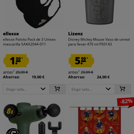
ellesse
Lizenz
ellesse Palsito Pack de 3 Unisex
Disney Mickey Mouse Vaso de cereal
mascarilla SAKA2044-011
para llevar 470 ml PS0143
1.
5.
00
99
*
*
1
1
antes
20,00 €
antes
29,99 €
Ahorras:
19,00 €
Ahorras:
24,00 €
Elegir talla...
Elegir talla...
-82%
8
8
x
x