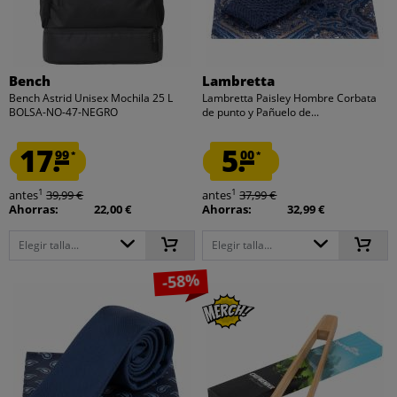
Bench
Lambretta
Bench Astrid Unisex Mochila 25 L
Lambretta Paisley Hombre Corbata
BOLSA-NO-47-NEGRO
de punto y Pañuelo de...
17.
5.
99
00
*
*
1
1
antes
39,99 €
antes
37,99 €
Ahorras:
22,00 €
Ahorras:
32,99 €
Elegir talla...
Elegir talla...
-58%