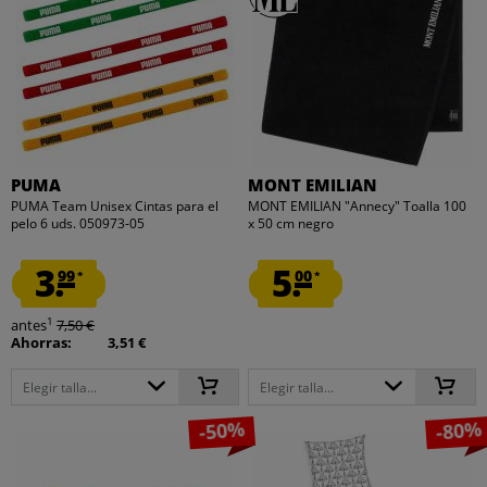
PUMA
MONT EMILIAN
PUMA Team Unisex Cintas para el
MONT EMILIAN "Annecy" Toalla 100
pelo 6 uds. 050973-05
x 50 cm negro
3.
5.
99
00
*
*
1
antes
7,50 €
Ahorras:
3,51 €
Elegir talla...
Elegir talla...
-50%
-80%