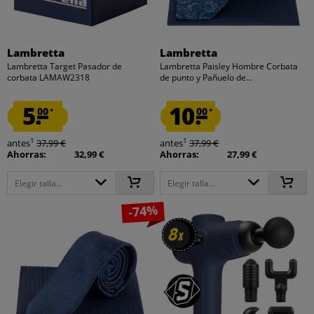
Lambretta
Lambretta
Lambretta Target Pasador de
Lambretta Paisley Hombre Corbata
corbata LAMAW2318
de punto y Pañuelo de...
5.
10.
00
00
*
*
1
1
antes
37,99 €
antes
37,99 €
Ahorras:
32,99 €
Ahorras:
27,99 €
Elegir talla...
Elegir talla...
-74%
8
8
x
x