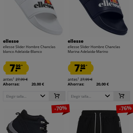
ellesse
ellesse
ellesse Slider Hombre Chanclas
ellesse Slider Hombre Chanclas
blanco Adelaida-Blanco
Marina Adelaida-Marino
7.
7.
99
99
*
*
1
1
antes
27,99 €
antes
27,99 €
Ahorras:
20,00 €
Ahorras:
20,00 €
Elegir talla...
Elegir talla...
-70%
-76%