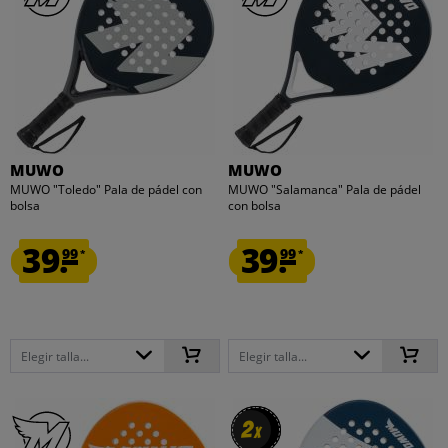
MUWO
MUWO
MUWO "Toledo" Pala de pádel con
MUWO "Salamanca" Pala de pádel
bolsa
con bolsa
39.
39.
99
99
*
*
Elegir talla...
Elegir talla...
2
2
x
x