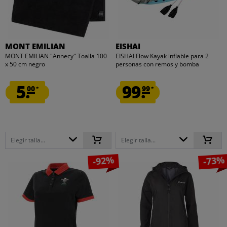
MONT EMILIAN
EISHAI
MONT EMILIAN "Annecy" Toalla 100
EISHAI Flow Kayak inflable para 2
x 50 cm negro
personas con remos y bomba
5.
99.
00
99
*
*
Elegir talla...
Elegir talla...
-92%
-73%