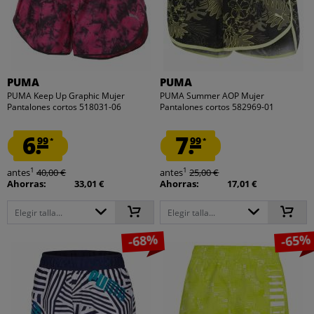
PUMA
PUMA
PUMA Keep Up Graphic Mujer
PUMA Summer AOP Mujer
Pantalones cortos 518031-06
Pantalones cortos 582969-01
6.
7.
99
99
*
*
1
1
antes
40,00 €
antes
25,00 €
Ahorras:
33,01 €
Ahorras:
17,01 €
Elegir talla...
Elegir talla...
-68%
-65%