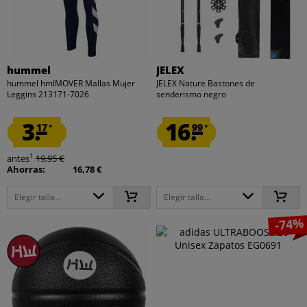
hummel
JELEX
hummel hmlMOVER Mallas Mujer
JELEX Nature Bastones de
Leggins 213171-7026
senderismo negro
3.
16.
17
99
*
*
1
antes
19,95 €
Ahorras:
16,78 €
Elegir talla...
Elegir talla...
-74%