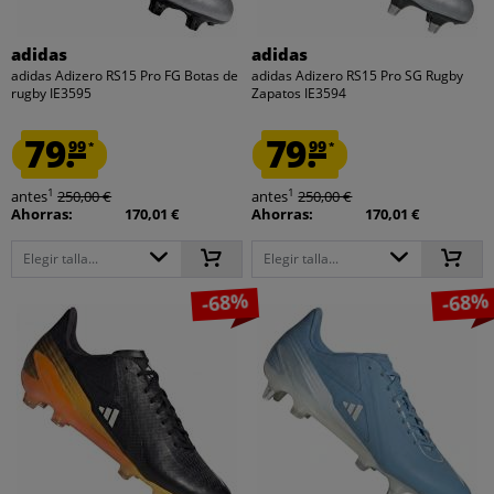
adidas
adidas
adidas Adizero RS15 Pro FG Botas de
adidas Adizero RS15 Pro SG Rugby
rugby IE3595
Zapatos IE3594
79.
79.
99
99
*
*
1
1
antes
250,00 €
antes
250,00 €
Ahorras:
170,01 €
Ahorras:
170,01 €
Elegir talla...
Elegir talla...
-68%
-68%