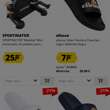
SPORTINATOR
ellesse
SPORTINATOR "Mobility" Mini
ellesse Slider Hombre Chanclas
entrenador de pedales para...
negro Adelaida Negro
25.
7.
99
99
*
*
1
antes
27,99 €
Ahorras:
20,00 €
Elegir talla...
Elegir talla...
-71%
-71%