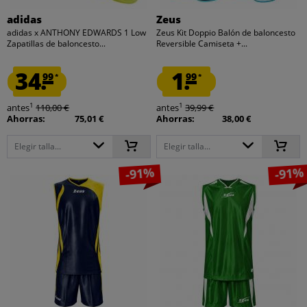
adidas
Zeus
adidas x ANTHONY EDWARDS 1 Low
Zeus Kit Doppio Balón de baloncesto
Zapatillas de baloncesto...
Reversible Camiseta +...
34.
1.
99
99
*
*
1
1
antes
110,00 €
antes
39,99 €
Ahorras:
75,01 €
Ahorras:
38,00 €
Elegir talla...
Elegir talla...
-91%
-91%