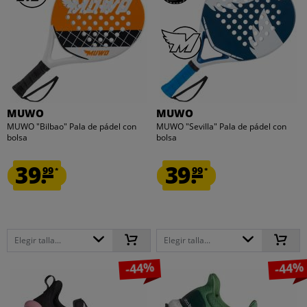
MUWO
MUWO
MUWO "Bilbao" Pala de pádel con
MUWO "Sevilla" Pala de pádel con
bolsa
bolsa
39.
39.
99
99
*
*
Elegir talla...
Elegir talla...
-44%
-44%