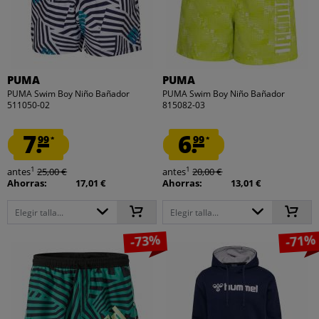
PUMA
PUMA
PUMA Swim Boy Niño Bañador
PUMA Swim Boy Niño Bañador
511050-02
815082-03
7.
6.
99
99
*
*
1
1
antes
25,00 €
antes
20,00 €
Ahorras:
17,01 €
Ahorras:
13,01 €
Elegir talla...
Elegir talla...
-73%
-71%