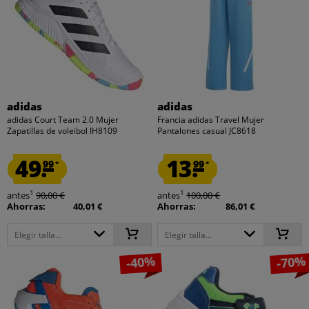
adidas
adidas
adidas Court Team 2.0 Mujer
Francia adidas Travel Mujer
Zapatillas de voleibol IH8109
Pantalones casual JC8618
49.
13.
99
99
*
*
1
1
antes
90,00 €
antes
100,00 €
Ahorras:
40,01 €
Ahorras:
86,01 €
Elegir talla...
Elegir talla...
-40%
-70%