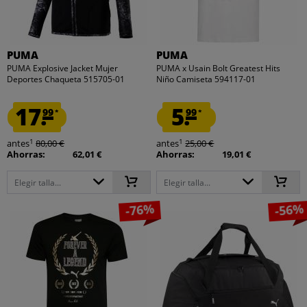
PUMA
PUMA
PUMA Explosive Jacket Mujer
PUMA x Usain Bolt Greatest Hits
Deportes Chaqueta 515705-01
Niño Camiseta 594117-01
17.
5.
99
99
*
*
1
1
antes
80,00 €
antes
25,00 €
Ahorras:
62,01 €
Ahorras:
19,01 €
Elegir talla...
Elegir talla...
-76%
-56%