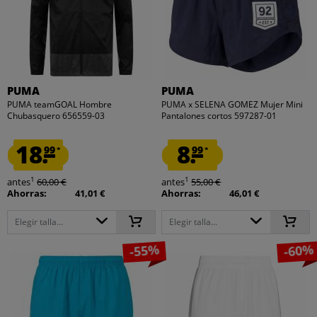
PUMA
PUMA
PUMA teamGOAL Hombre
PUMA x SELENA GOMEZ Mujer Mini
Chubasquero 656559-03
Pantalones cortos 597287-01
18.
8.
99
99
*
*
1
1
antes
60,00 €
antes
55,00 €
Ahorras:
41,01 €
Ahorras:
46,01 €
Elegir talla...
Elegir talla...
-55%
-60%