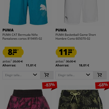
PUMA
PUMA
PUMA CAT Bermuda Niño
PUMA Basketball Game Short
Pantalones cortos 819495-02
Hombre Corto 605070-02
8.
11.
99
99
*
*
1
1
antes
20,00 €
antes
30,00 €
Ahorras:
11,01 €
Ahorras:
18,01 €
Elegir talla...
Elegir talla...
-83%
-68%