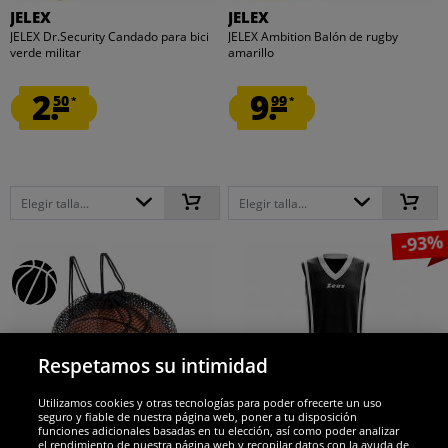
JELEX
JELEX
JELEX Dr.Security Candado para bici
JELEX Ambition Balón de rugby
verde militar
amarillo
2.
9.
50
99
*
*
Elegir talla...
Elegir talla...
-93%
Respetamos su intimidad
Utilizamos cookies y otras tecnologías para poder ofrecerte un uso
seguro y fiable de nuestra página web, poner a tu disposición
funciones adicionales basadas en tu elección, así como poder analizar
el rendimiento de nuestra página web y recopilar datos con la ayuda de