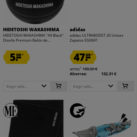
HIDETOSHI WAKASHIMA
adidas
HIDETOSHI WAKASHIMA "All Black"
adidas ULTRABOOST 20 Unisex
Diseño Premium Balón de...
Zapatos EG0691
5.
47.
00
69
*
*
1
antes
180,00 €
Ahorras:
132,31 €
Elegir talla...
Elegir talla...