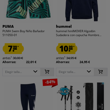
PUMA
hummel
PUMA Swim Boy Niño Bañador
hummel hmlMOVER Algodón
511050-01
Sudadera con capucha Hombre...
7.
10.
99
00
*
*
1
1
antes
30,00 €
antes
34,95 €
Ahorras:
22,01 €
Ahorras:
24,95 €
Elegir talla...
Elegir talla...
-84%