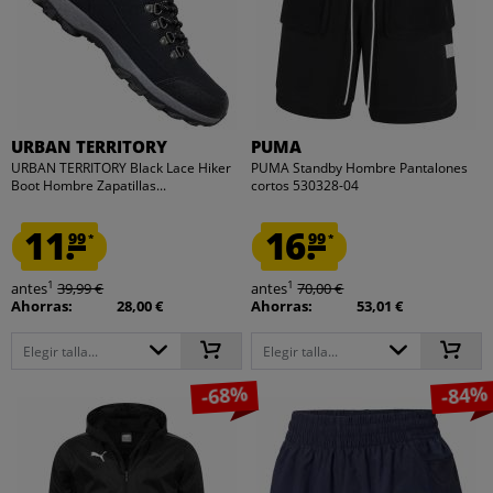
URBAN TERRITORY
PUMA
URBAN TERRITORY Black Lace Hiker
PUMA Standby Hombre Pantalones
Boot Hombre Zapatillas...
cortos 530328-04
11.
16.
99
99
*
*
1
1
antes
39,99 €
antes
70,00 €
Ahorras:
28,00 €
Ahorras:
53,01 €
Elegir talla...
Elegir talla...
-68%
-84%