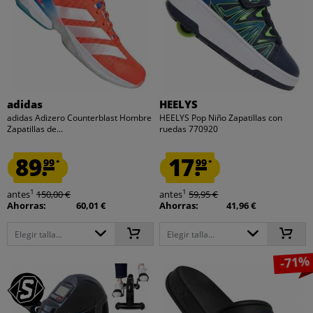
adidas
HEELYS
adidas Adizero Counterblast Hombre
HEELYS Pop Niño Zapatillas con
Zapatillas de...
ruedas 770920
89.
17.
99
99
*
*
1
1
antes
150,00 €
antes
59,95 €
Ahorras:
60,01 €
Ahorras:
41,96 €
Elegir talla...
Elegir talla...
-71%