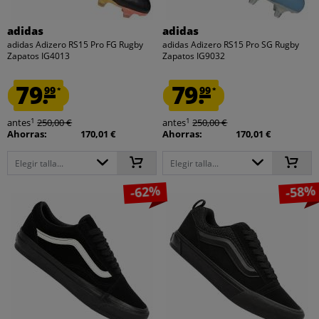
adidas
adidas
adidas Adizero RS15 Pro FG Rugby
adidas Adizero RS15 Pro SG Rugby
Zapatos IG4013
Zapatos IG9032
79.
79.
99
99
*
*
1
1
antes
250,00 €
antes
250,00 €
Ahorras:
170,01 €
Ahorras:
170,01 €
Elegir talla...
Elegir talla...
-62%
-58%