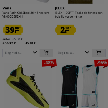
Vans
JELEX
Vans Patín Old Skool 36 + Sneakers
JELEX "100FIT" Toalla de fitness con
VN000D5RZHJ1
bolsillo verde militar
39.
2.
99
50
*
*
1
antes
85,00 €
Ahorras:
45,01 €
Elegir talla...
Elegir talla...
-68%
-95%