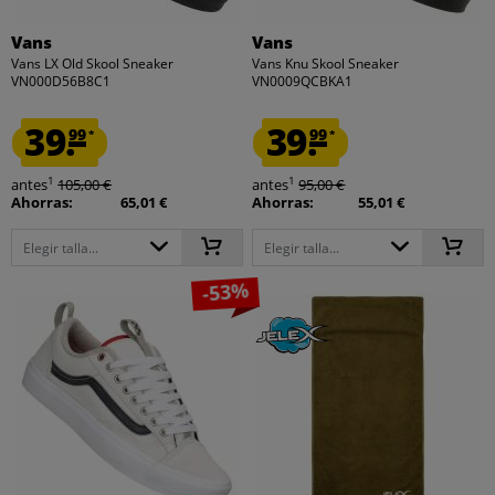
Vans
Vans
Vans LX Old Skool Sneaker
Vans Knu Skool Sneaker
VN000D56B8C1
VN0009QCBKA1
39.
39.
99
99
*
*
1
1
antes
105,00 €
antes
95,00 €
Ahorras:
65,01 €
Ahorras:
55,01 €
Elegir talla...
Elegir talla...
-53%