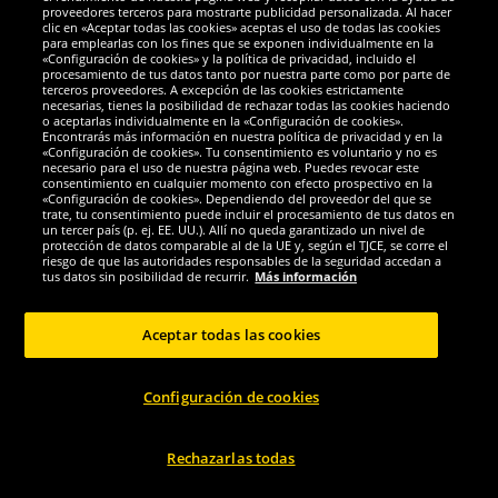
STREETSKILLER
Zeus
proveedores terceros para mostrarte publicidad personalizada. Al hacer
clic en «Aceptar todas las cookies» aceptas el uso de todas las cookies
STREETSKILLER "MVP Bag" Balón de
Zeus Kit Bozo Camiseta de
para emplearlas con los fines que se exponen individualmente en la
baloncesto Bolsa para...
baloncesto + Pantalones cortos...
«Configuración de cookies» y la política de privacidad, incluido el
procesamiento de tus datos tanto por nuestra parte como por parte de
terceros proveedores. A excepción de las cookies estrictamente
1.
2.
00
99
necesarias, tienes la posibilidad de rechazar todas las cookies haciendo
*
*
o aceptarlas individualmente en la «Configuración de cookies».
Encontrarás más información en nuestra política de privacidad y en la
«Configuración de cookies». Tu consentimiento es voluntario y no es
1
antes
39,99 €
necesario para el uso de nuestra página web. Puedes revocar este
Ahorras:
37,00 €
consentimiento en cualquier momento con efecto prospectivo en la
«Configuración de cookies». Dependiendo del proveedor del que se
trate, tu consentimiento puede incluir el procesamiento de tus datos en
Elegir talla...
Elegir talla...
un tercer país (p. ej. EE. UU.). Allí no queda garantizado un nivel de
protección de datos comparable al de la UE y, según el TJCE, se corre el
-93%
-91%
riesgo de que las autoridades responsables de la seguridad accedan a
tus datos sin posibilidad de recurrir.
Más información
Aceptar todas las cookies
Configuración de cookies
Rechazarlas todas