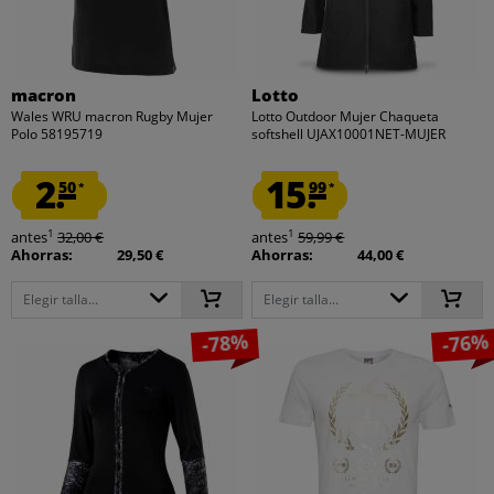
macron
Lotto
Wales WRU macron Rugby Mujer
Lotto Outdoor Mujer Chaqueta
Polo 58195719
softshell UJAX10001NET-MUJER
2.
15.
50
99
*
*
1
1
antes
32,00 €
antes
59,99 €
Ahorras:
29,50 €
Ahorras:
44,00 €
Elegir talla...
Elegir talla...
-78%
-76%