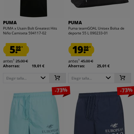
PUMA
PUMA
PUMA x Usain Bolt Greatest Hits
Puma teamGOAL Unisex Bolsa de
Niño Camiseta 594117-02
deporte 55 L 090233-01
5.
19.
99
99
*
*
1
1
antes
25,00 €
antes
45,00 €
Ahorras:
19,01 €
Ahorras:
25,01 €
Elegir talla...
Elegir talla...
-73%
-73%