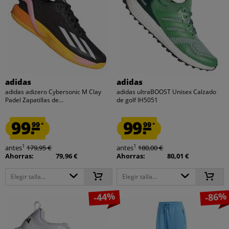
adidas
adidas
adidas adizero Cybersonic M Clay
adidas ultraBOOST Unisex Calzado
Padel Zapatillas de...
de golf IH5051
99.
99.
99
99
*
*
1
1
antes
179,95 €
antes
180,00 €
Ahorras:
79,96 €
Ahorras:
80,01 €
Elegir talla...
Elegir talla...
-44%
-86%