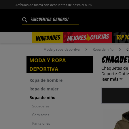
Artículos de marca con descuentos de hasta el 80 %
%
OFERTAS
TOP 1
NOVEDADES
MEJORES
Moda y ropa deportiva
Ropa de niño
C
Chaquet
MODA Y ROPA
DEPORTIVA
Chaquetas de 
Deporte-Outle
leer más
Ropa de hombre
Ropa de mujer
Ropa de niño
Sudaderas
Camisetas
Pantalones