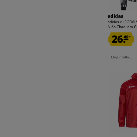
adidas
adidas x LEGO® 
Niño Chaqueta 
26.
49
*
Elegir talla...