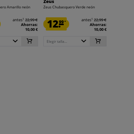
Zeus
ero Amarillo neón
Zeus Chubasquero Verde neón
1
1
antes
22,99 €
12.
antes
22,99 €
99
*
Ahorras:
Ahorras:
10,00 €
10,00 €
Elegir talla...