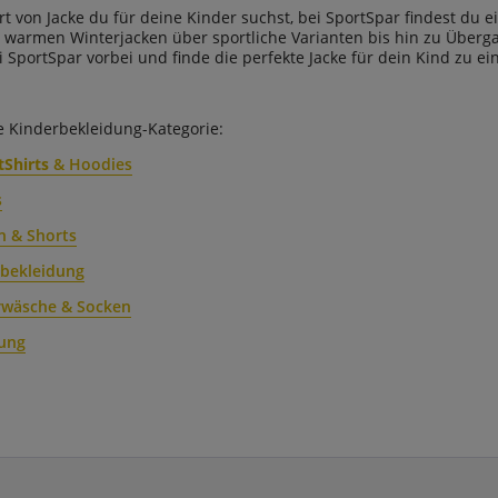
Art von Jacke du für deine Kinder suchst, bei SportSpar findest d
 warmen Winterjacken über sportliche Varianten bis hin zu Übergan
i SportSpar vorbei und finde die perfekte Jacke für dein Kind zu e
 Kinderbekleidung-Kategorie:
tShirts
& Hoodies
s
n & Shorts
tbekleidung
rwäsche & Socken
ung