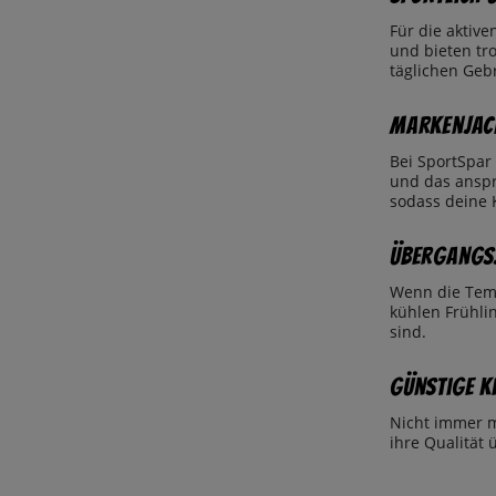
Für die aktive
und bieten tro
täglichen Geb
Markenjack
Bei SportSpar
und das ansp
sodass deine 
Übergangsj
Wenn die Temp
kühlen Frühli
sind.
Günstige K
Nicht immer m
ihre Qualität