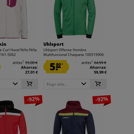
kin
Uhlsport
ce Curl Hood Niño Niña
Uhlsport Offense Hombre
9161-5062
Multifuncional Chaqueta 100519906
1
1
antes
55,00 €
5.
antes
64,99 €
00
*
Ahorras:
Ahorras:
27,01 €
59,99 €
Elegir talla...
-92%
-92%