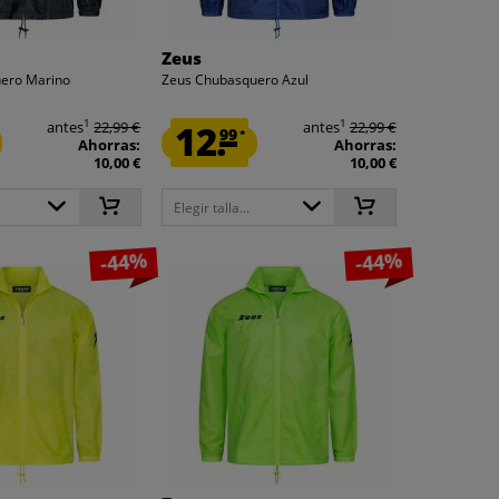
Zeus
ero Marino
Zeus Chubasquero Azul
1
1
antes
22,99 €
12.
antes
22,99 €
99
*
Ahorras:
Ahorras:
10,00 €
10,00 €
Elegir talla...
-44%
-44%