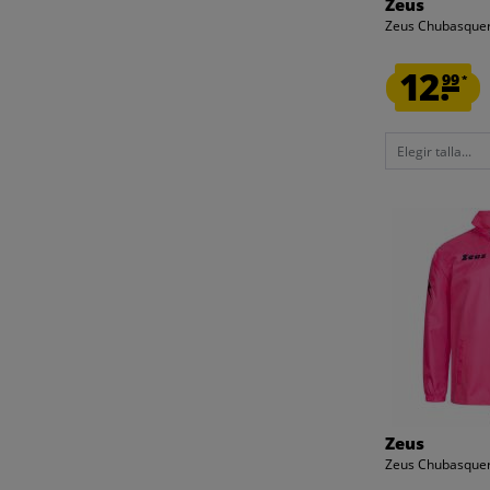
Zeus
Zeus Chubasquer
12.
99
*
Elegir talla...
Zeus
Zeus Chubasquer