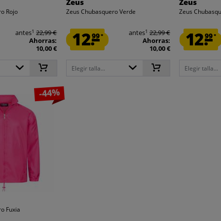
Zeus
Zeus
o Rojo
Zeus Chubasquero Verde
Zeus Chubasqu
1
1
antes
22,99 €
12.
antes
22,99 €
12.
99
99
*
*
Ahorras:
Ahorras:
10,00 €
10,00 €
Elegir talla...
Elegir talla...
-44%
o Fuxia