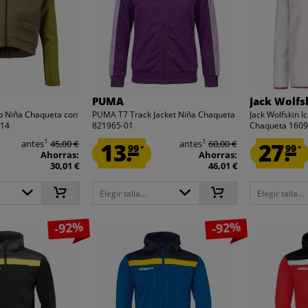
PUMA
Jack Wolfs
p Niña Chaqueta con
PUMA T7 Track Jacket Niña Chaqueta
Jack Wolfskin I
-14
821965-01
Chaqueta 160
1
1
antes
45,00 €
13.
antes
60,00 €
27.
99
99
*
*
Ahorras:
Ahorras:
30,01 €
46,01 €
Elegir talla...
Elegir talla...
-92%
-92%