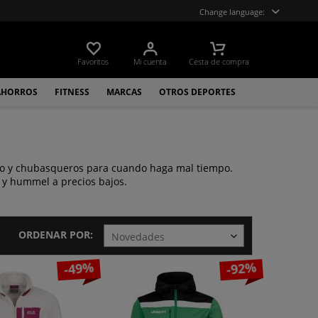
Change language:
Favoritos
Mi cuenta
Cesta de compra
AHORROS
FITNESS
MARCAS
OTROS DEPORTES
no y chubasqueros para cuando haga mal tiempo.
 y hummel a precios bajos.
ORDENAR POR:
-49%
-92%