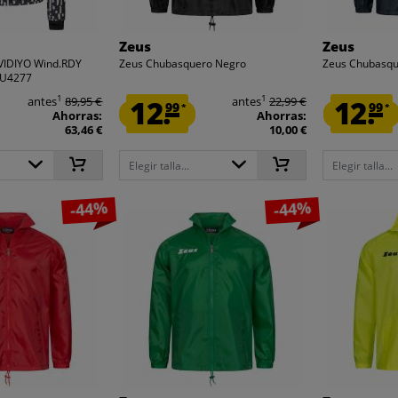
Zeus
Zeus
VIDIYO Wind.RDY
Zeus Chubasquero Negro
Zeus Chubasqu
GU4277
1
1
antes
89,95 €
12.
antes
22,99 €
12.
99
99
*
*
Ahorras:
Ahorras:
63,46 €
10,00 €
Elegir talla...
Elegir talla...
-44%
-44%