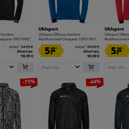
Uhlsport
Uhlsport
e Hombre
Uhlsport Offense Hombre
Uhlsport Offe
Chaqueta 100519907
Multifuncional Chaqueta 100519911
Multifunciona
1
1
antes
64,99 €
5.
antes
64,99 €
5.
00
00
*
*
Ahorras:
Ahorras:
59,99 €
59,99 €
Elegir talla...
Elegir talla...
-71%
-44%