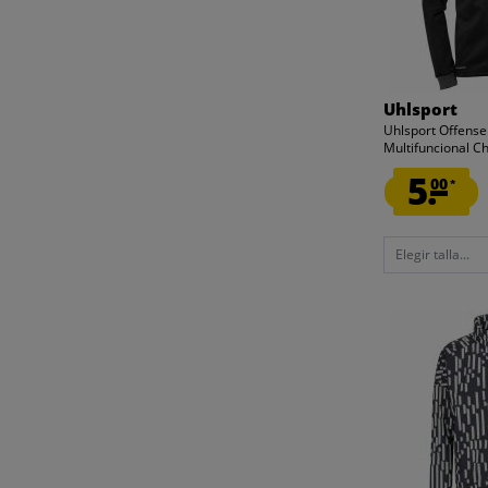
UHLSPORT
3XL
ZEUS
104
116
CERRAR
CERRAR
122
Uhlsport
Uhlsport Offens
128
Multifuncional 
134
5.
00
*
140
146
152
Elegir talla...
164
176
BABY