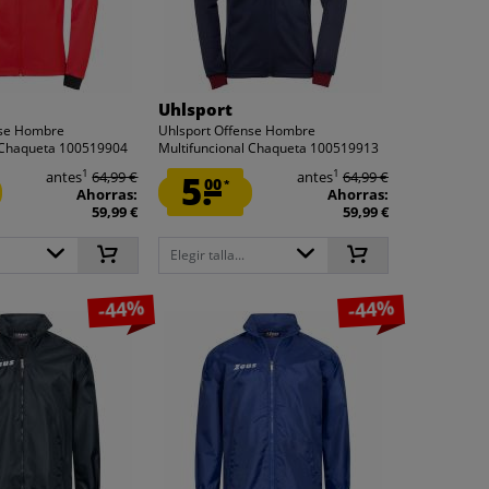
Uhlsport
nse Hombre
Uhlsport Offense Hombre
l Chaqueta 100519904
Multifuncional Chaqueta 100519913
1
1
antes
64,99 €
5.
antes
64,99 €
00
*
Ahorras:
Ahorras:
59,99 €
59,99 €
Elegir talla...
-44%
-44%