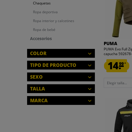
Chaquetas
Ropa deportiva
Ropa interior y calcetines
Ropa de bebé
Accesorios
PUMA
PUMA Evo Full Zi
COLOR
capucha 592678
14.
99
*
TIPO DE PRODUCTO
CHAQUETAS
SEXO
Elegir talla...
HOMBRES
TALLA
CERRAR
NIÑOS
CERRAR
S
MARCA
M
CERRAR
ADIDAS
L
JACK WOLFSKIN
XL
PUMA
2XL