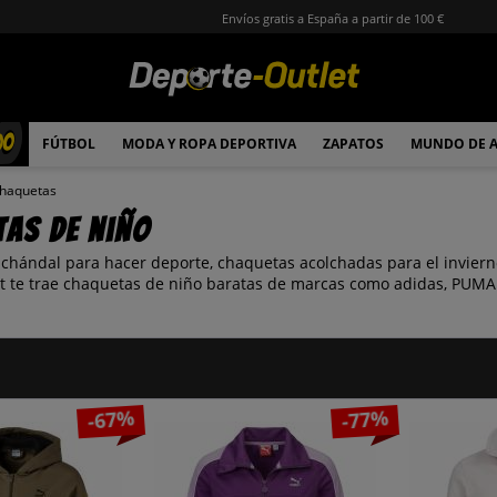
Envíos gratis a España a partir de 100 €
00
FÚTBOL
MODA Y ROPA DEPORTIVA
ZAPATOS
MUNDO DE 
haquetas
as de niño
chándal para hacer deporte, chaquetas acolchadas para el invier
t te trae chaquetas de niño baratas de marcas como adidas, PUMA
-67%
-77%