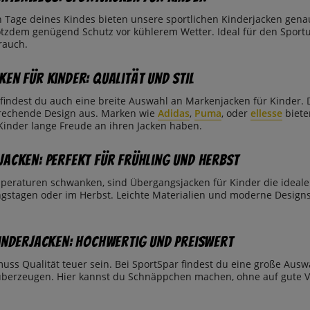
n Tage deines Kindes bieten unsere sportlichen Kinderjacken genau
tzdem genügend Schutz vor kühlerem Wetter. Ideal für den Sportunt
rauch.
en für Kinder: Qualität und Stil
 findest du auch eine breite Auswahl an Markenjacken für Kinder. 
rechende Design aus. Marken wie
Adidas
,
Puma
, oder
ellesse
biete
Kinder lange Freude an ihren Jacken haben.
acken: Perfekt für Frühling und Herbst
eraturen schwanken, sind Übergangsjacken für Kinder die ideale 
ngstagen oder im Herbst. Leichte Materialien und moderne Designs
inderjacken: Hochwertig und preiswert
uss Qualität teuer sein. Bei SportSpar findest du eine große Aus
 überzeugen. Hier kannst du Schnäppchen machen, ohne auf gute 