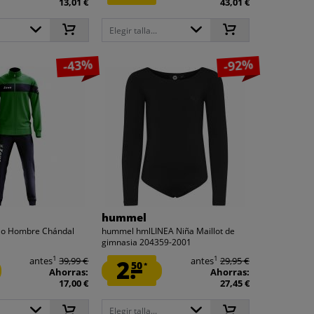
13,01 €
43,01 €
Elegir talla...
-43%
-92%
hummel
llo Hombre Chándal
hummel hmlLINEA Niña Maillot de
gimnasia 204359-2001
1
1
antes
39,99 €
2.
antes
29,95 €
50
*
Ahorras:
Ahorras:
17,00 €
27,45 €
Elegir talla...