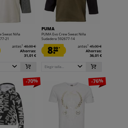
PUMA
 Sweat Niña
PUMA Evo Crew Sweat Niña
77-21
Sudadera 592677-14
1
1
antes
40,00 €
8.
antes
45,00 €
99
*
Ahorras:
Ahorras:
31,01 €
36,01 €
Elegir talla...
-70%
-76%