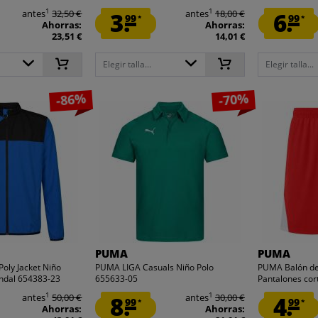
1
1
antes
32,50 €
3.
antes
18,00 €
6.
99
99
*
*
Ahorras:
Ahorras:
23,51 €
14,01 €
Elegir talla...
Elegir talla...
-86%
-70%
PUMA
PUMA
oly Jacket Niño
PUMA LIGA Casuals Niño Polo
PUMA Balón de 
ndal 654383-23
655633-05
Pantalones cor
1
1
antes
50,00 €
8.
antes
30,00 €
4.
99
99
*
*
Ahorras:
Ahorras: