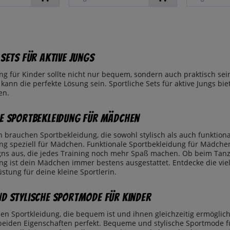
 Sets für Aktive Jungs
g für Kinder sollte nicht nur bequem, sondern auch praktisch sein. 
, kann die perfekte Lösung sein. Sportliche Sets für aktive Jungs bi
en.
e Sportbekleidung für Mädchen
brauchen Sportbekleidung, die sowohl stylisch als auch funktional
ng speziell für Mädchen. Funktionale Sportbekleidung für Mädche
gns aus, die jedes Training noch mehr Spaß machen. Ob beim Tanze
ng ist dein Mädchen immer bestens ausgestattet. Entdecke die viel
stung für deine kleine Sportlerin.
d Stylische Sportmode für Kinder
en Sportkleidung, die bequem ist und ihnen gleichzeitig ermöglich
 beiden Eigenschaften perfekt. Bequeme und stylische Sportmode fü