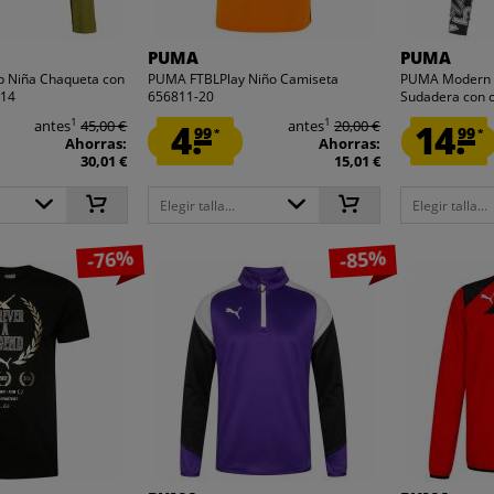
PUMA
PUMA
p Niña Chaqueta con
PUMA FTBLPlay Niño Camiseta
PUMA Modern 
-14
656811-20
Sudadera con 
1
1
antes
45,00 €
4.
antes
20,00 €
14.
99
99
*
*
Ahorras:
Ahorras:
30,01 €
15,01 €
Elegir talla...
Elegir talla...
-76%
-85%