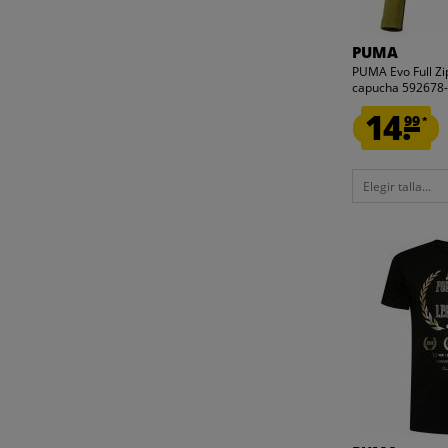
PUMA
PUMA Evo Full Zi
capucha 592678
14.
99
*
Elegir talla...