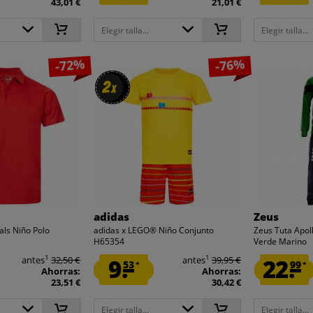
43,01 €
21,01 €
Elegir talla...
Elegir talla...
-72%
-76%
2
2
x
x
adidas
Zeus
ls Niño Polo
adidas x LEGO® Niño Conjunto
Zeus Tuta Apo
H65354
Verde Marino
1
1
antes
32,50 €
9.
antes
39,95 €
22.
53
99
*
*
Ahorras:
Ahorras:
23,51 €
30,42 €
Elegir talla...
Elegir talla...