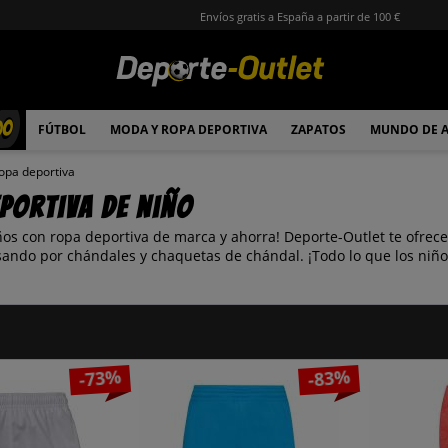
Envíos gratis a España a partir de 100 €
00
FÚTBOL
MODA Y ROPA DEPORTIVA
ZAPATOS
MUNDO DE 
opa deportiva
portiva de niño
iños con ropa deportiva de marca y ahorra! Deporte-Outlet te ofrec
sando por chándales y chaquetas de chándal. ¡Todo lo que los niño
-73%
-83%