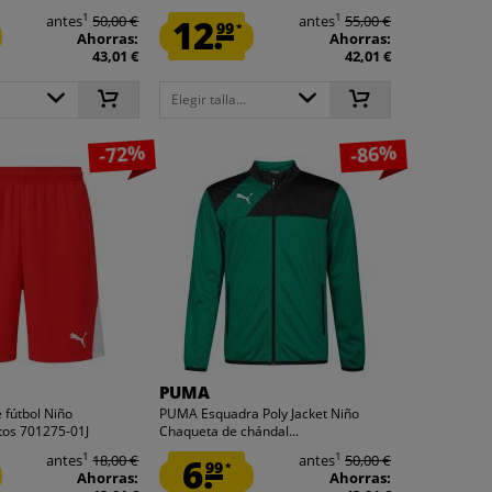
1
1
antes
50,00 €
12.
antes
55,00 €
99
*
Ahorras:
Ahorras:
43,01 €
42,01 €
Elegir talla...
-72%
-86%
PUMA
fútbol Niño
PUMA Esquadra Poly Jacket Niño
tos 701275-01J
Chaqueta de chándal...
1
1
antes
18,00 €
6.
antes
50,00 €
99
*
Ahorras:
Ahorras: