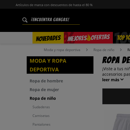
Artículos de marca con descuentos de hasta el 80 %
%
OFERTAS
TOP 1
NOVEDADES
MEJORES
Moda y ropa deportiva
Ropa de niño
R
Ropa de
MODA Y ROPA
DEPORTIVA
¡Viste a tus n
accesorios pa
leer más
Ropa de hombre
Ropa de mujer
Ropa de niño
Sudaderas
Camisetas
Pantalones