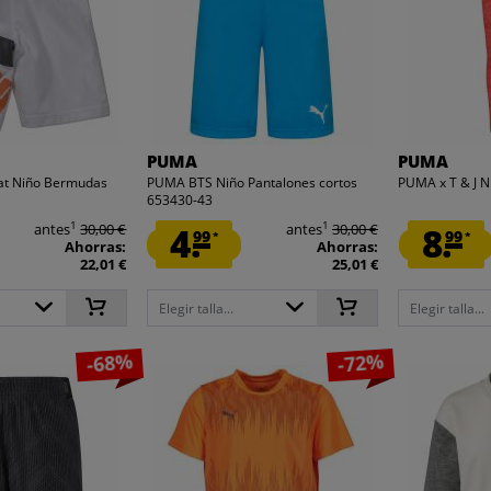
PUMA
PUMA
at Niño Bermudas
PUMA BTS Niño Pantalones cortos
PUMA x T & J N
653430-43
1
1
antes
30,00 €
4.
antes
30,00 €
8.
99
99
*
*
Ahorras:
Ahorras:
22,01 €
25,01 €
Elegir talla...
Elegir talla...
-68%
-72%