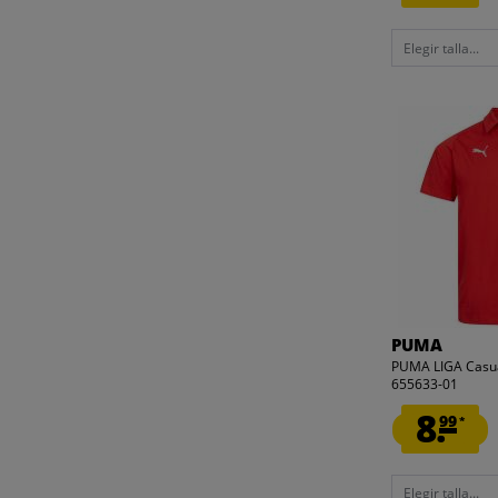
Elegir talla...
PUMA
PUMA LIGA Casua
655633-01
8.
99
*
Elegir talla...