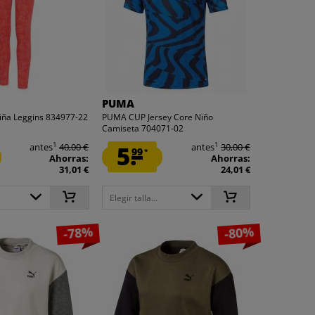
PUMA
iña Leggins 834977-22
PUMA CUP Jersey Core Niño
Camiseta 704071-02
1
1
antes
40,00 €
5.
antes
30,00 €
99
*
Ahorras:
Ahorras:
31,01 €
24,01 €
Elegir talla...
-78%
-80%