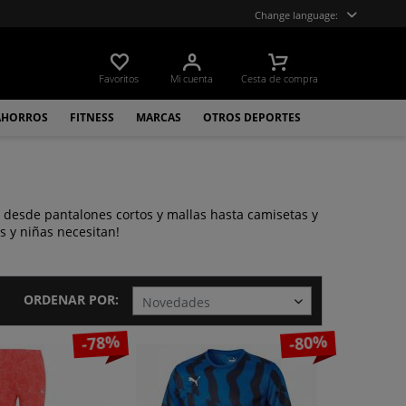
Change language:
Favoritos
Mi cuenta
Cesta de compra
AHORROS
FITNESS
MARCAS
OTROS DEPORTES
e desde pantalones cortos y mallas hasta camisetas y
s y niñas necesitan!
ORDENAR POR:
-78%
-80%