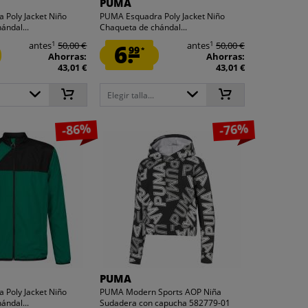
PUMA
 Poly Jacket Niño
PUMA Esquadra Poly Jacket Niño
ándal...
Chaqueta de chándal...
1
1
antes
50,00 €
6.
antes
50,00 €
99
*
Ahorras:
Ahorras:
43,01 €
43,01 €
Elegir talla...
-86%
-76%
PUMA
 Poly Jacket Niño
PUMA Modern Sports AOP Niña
ándal...
Sudadera con capucha 582779-01