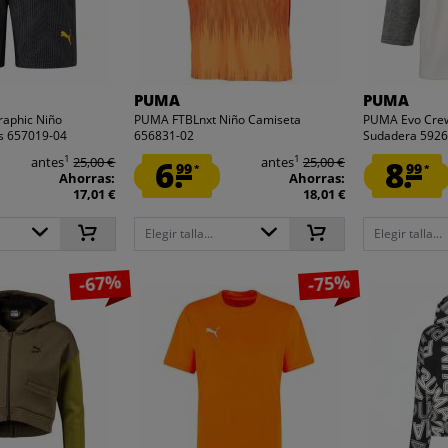
PUMA
PUMA
aphic Niño
PUMA FTBLnxt Niño Camiseta
PUMA Evo Crew
os 657019-04
656831-02
Sudadera 5926
1
1
antes
25,00 €
6.
antes
25,00 €
8.
99
99
*
*
Ahorras:
Ahorras:
17,01 €
18,01 €
Elegir talla...
Elegir talla...
-67%
-75%