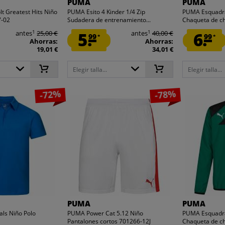
PUMA
PUMA
t Greatest Hits Niño
PUMA Esito 4 Kinder 1/4 Zip
PUMA Esquadra
7-02
Sudadera de entrenamiento...
Chaqueta de ch
1
1
antes
25,00 €
5.
antes
40,00 €
6.
99
99
*
*
Ahorras:
Ahorras:
19,01 €
34,01 €
Elegir talla...
Elegir talla...
-72%
-78%
PUMA
PUMA
ls Niño Polo
PUMA Power Cat 5.12 Niño
PUMA Esquadra
Pantalones cortos 701266-12J
Chaqueta de ch