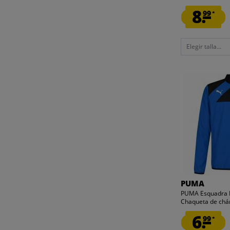
8.
99
*
Elegir talla...
PUMA
PUMA Esquadra P
Chaqueta de chá
6.
99
*