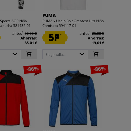
PUMA
Sports AOP Niña
PUMA x Usain Bolt Greatest Hits Niño
capucha 581432-01
Camiseta 594117-01
1
1
antes
50,00 €
5.
antes
25,00 €
99
*
Ahorras:
Ahorras:
35,01 €
19,01 €
Elegir talla...
-86%
-86%