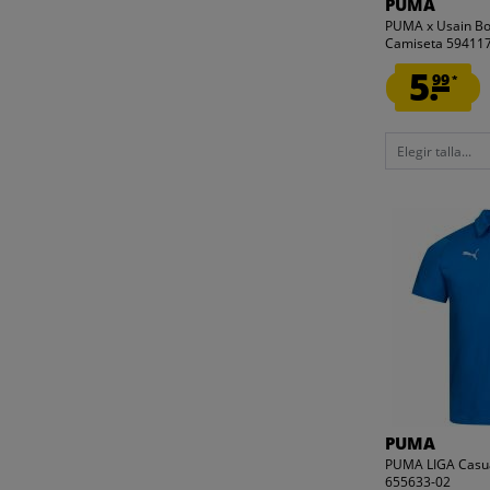
PUMA
PUMA x Usain Bol
Camiseta 59411
5.
99
*
Elegir talla...
PUMA
PUMA LIGA Casua
655633-02