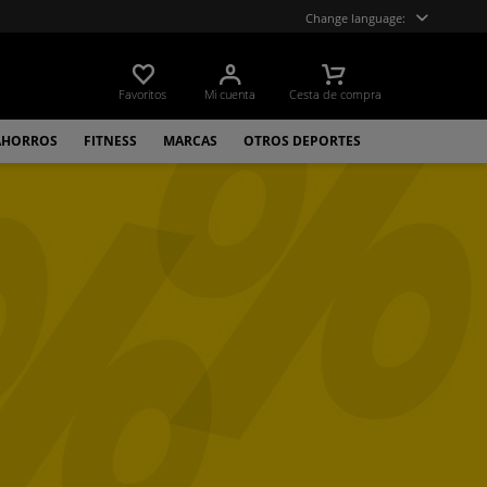
Change language:
Favoritos
Mi cuenta
Cesta de compra
AHORROS
FITNESS
MARCAS
OTROS DEPORTES