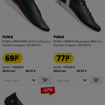
PUMA
PUMA
PUMA x BMW MMS Drift Cat Decima
PUMA x BMW M Motorsport RDG Cat
Hombre Sneakers 307304-01
Hombre Sneakers 307306-01
69.
77.
99
99
*
*
1
1
antes
120,00 €
antes
130,00 €
Ahorras:
50,01 €
Ahorras:
52,01 €
Elegir talla...
Elegir talla...
-67%