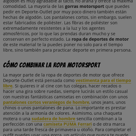
algodón es muy agradable al tacto, no araña y ofrece la máxima
comodidad. La mayoría de las
gorras motorsport
que puedes
pedir en Deporte-Outlet por muy poco dinero también están
hechas de algodón. Los pantalones cortos, sin embargo, suelen
estar fabricados de poliéster. Las fibras de poliéster son
extremadamente resistentes a la luz y los agentes
atmosféricos, por lo que las prendas duran mucho y se
conservan en perfecto estado. La
ropa de deportes de motor
de este material te la puedes poner no solo para el tiempo
libre, sino también para practicar deporte en primera persona.
Cómo combinar la ropa motorsport
La mayor parte de la ropa de deportes de motor que ofrece
Deporte-Outlet está pensada como
vestimenta para el tiempo
libre
. Si quieres ir al cine con tus colegas, hacer recados o
hacer una gira sobre ruedas, siempre lucirás un estilo casual
con nuestras fantásticas camisetas en combinación con unos
pantalones cortos veraniegos de hombre
, unos jeans, unos
chinos o unos pantalones de pana. Lo importante es prestar
atención a la armonía de colores. Asimismo, una chaqueta
motera o una
sudadera de hombre
sencilla combinan a la
perfección con una
camiseta PUMA Ferrari
o de otra marca
para una tarde fresca de primavera u otoño. Para completar el
outfit puedes usar una gorra, un artículo que nunca te puede