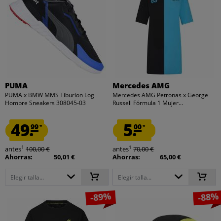
PUMA
Mercedes AMG
PUMA x BMW MMS Tiburion Log
Mercedes AMG Petronas x George
Hombre Sneakers 308045-03
Russell Fórmula 1 Mujer...
49.
5.
99
00
*
*
1
1
antes
100,00 €
antes
70,00 €
Ahorras:
50,01 €
Ahorras:
65,00 €
Elegir talla...
Elegir talla...
-89%
-88%