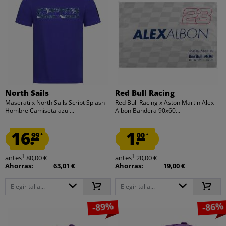
North Sails
Red Bull Racing
Maserati x North Sails Script Splash
Red Bull Racing x Aston Martin Alex
Hombre Camiseta azul...
Albon Bandera 90x60...
16.
1.
99
00
*
*
1
1
antes
80,00 €
antes
20,00 €
Ahorras:
63,01 €
Ahorras:
19,00 €
Elegir talla...
Elegir talla...
-89%
-86%