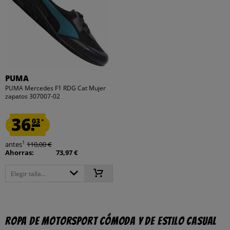
PUMA
PUMA Mercedes F1 RDG Cat Mujer
zapatos 307007-02
36.
03
*
1
antes
110,00 €
Ahorras:
73,97 €
Elegir talla...
Ropa de motorsport cómoda y de estilo casual