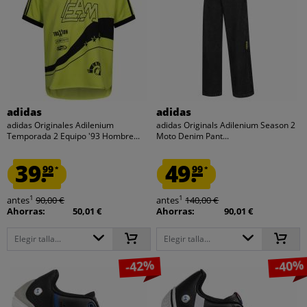
adidas
adidas
adidas Originales Adilenium
adidas Originals Adilenium Season 2
Temporada 2 Equipo '93 Hombre...
Moto Denim Pant...
39.
49.
99
99
*
*
1
1
antes
90,00 €
antes
140,00 €
Ahorras:
50,01 €
Ahorras:
90,01 €
Elegir talla...
Elegir talla...
-42%
-40%