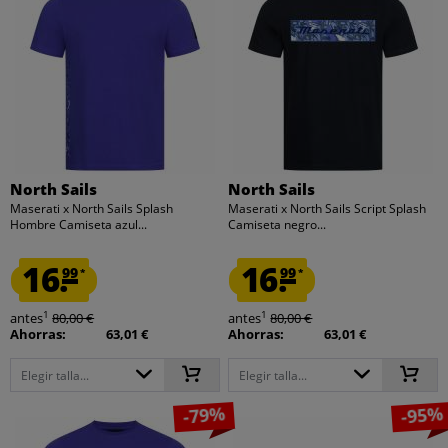
North Sails
North Sails
Maserati x North Sails Splash
Maserati x North Sails Script Splash
Hombre Camiseta azul...
Camiseta negro...
16.
16.
99
99
*
*
1
1
antes
80,00 €
antes
80,00 €
Ahorras:
63,01 €
Ahorras:
63,01 €
Elegir talla...
Elegir talla...
-79%
-95%