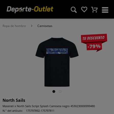
Ropa de hombre
Camisetas
Tu descuento
-79%
North Sails
Maserati x North Sails Script Splash Camiseta negro 4530230000999480
N.° del artículo:
175797892-175797811