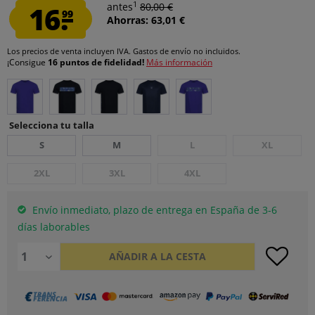
1
16.
antes
80,00 €
99
Ahorras: 63,01 €
Los precios de venta incluyen IVA.
Gastos de envío
no incluidos.
¡Consigue
16 puntos de fidelidad!
Más información
Selecciona tu talla
S
M
L
XL
2XL
3XL
4XL
Envío inmediato, plazo de entrega en España de 3-6
días laborables
AÑADIR A LA CESTA