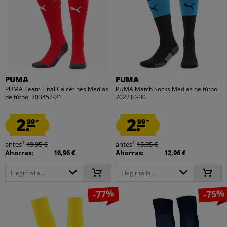
PUMA
PUMA
PUMA Team Final Calcetines Medias
PUMA Match Socks Medias de fútbol
de fútbol 703452-21
702210-30
2.
2.
99
99
*
*
1
1
antes
19,95 €
antes
15,95 €
Ahorras:
16,96 €
Ahorras:
12,96 €
Elegir talla...
Elegir talla...
-77%
-75%