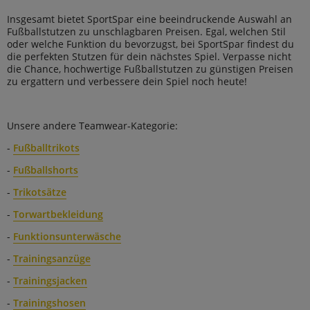
Insgesamt bietet SportSpar eine beeindruckende Auswahl an
Fußballstutzen zu unschlagbaren Preisen. Egal, welchen Stil
oder welche Funktion du bevorzugst, bei SportSpar findest du
die perfekten Stutzen für dein nächstes Spiel. Verpasse nicht
die Chance, hochwertige Fußballstutzen zu günstigen Preisen
zu ergattern und verbessere dein Spiel noch heute!
Unsere andere Teamwear-Kategorie:
-
Fußballtrikots
-
Fußballshorts
-
Trikotsätze
-
Torwartbekleidung
-
Funktionsunterwäsche
-
Trainingsanzüge
-
Trainingsjacken
-
Trainingshosen