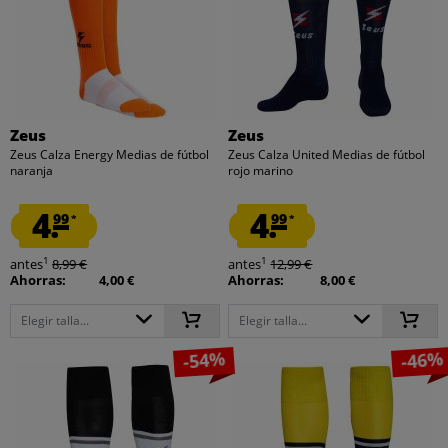
Zeus
Zeus
Zeus Calza Energy Medias de fútbol
Zeus Calza United Medias de fútbol
naranja
rojo marino
4.
4.
99
99
*
*
1
1
antes
8,99 €
antes
12,99 €
Ahorras:
4,00 €
Ahorras:
8,00 €
Elegir talla...
Elegir talla...
-54%
-46%