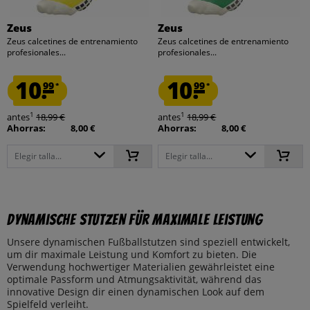
Zeus
Zeus
Zeus calcetines de entrenamiento
Zeus calcetines de entrenamiento
profesionales...
profesionales...
10.
10.
99
99
*
*
1
1
antes
18,99 €
antes
18,99 €
Ahorras:
8,00 €
Ahorras:
8,00 €
Elegir talla...
Elegir talla...
Dynamische Stutzen für maximale Leistung
Unsere dynamischen Fußballstutzen sind speziell entwickelt,
um dir maximale Leistung und Komfort zu bieten. Die
Verwendung hochwertiger Materialien gewährleistet eine
optimale Passform und Atmungsaktivität, während das
innovative Design dir einen dynamischen Look auf dem
Spielfeld verleiht.