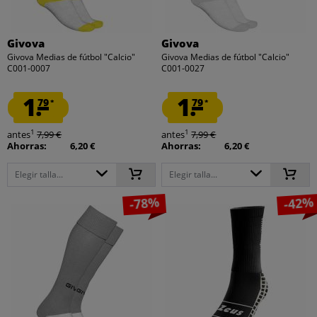
Givova
Givova
Givova Medias de fútbol "Calcio"
Givova Medias de fútbol "Calcio"
C001-0007
C001-0027
1.
1.
79
79
*
*
1
1
antes
7,99 €
antes
7,99 €
Ahorras:
6,20 €
Ahorras:
6,20 €
Elegir talla...
Elegir talla...
-78%
-42%