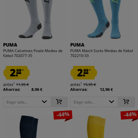
PUMA
PUMA
PUMA Calcetines Finale Medias de
PUMA Match Socks Medias de fútbol
fútbol 702077-35
702210-33
2.
2.
99
99
*
*
1
1
antes
11,95 €
antes
15,95 €
Ahorras:
8,96 €
Ahorras:
12,96 €
Elegir talla...
Elegir talla...
-44%
-44%