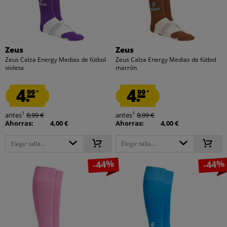
Zeus
Zeus
Zeus Calza Energy Medias de fútbol
Zeus Calza Energy Medias de fútbol
violeta
marrón
4.
4.
99
99
*
*
1
1
antes
8,99 €
antes
8,99 €
Ahorras:
4,00 €
Ahorras:
4,00 €
Elegir talla...
Elegir talla...
-44%
-44%