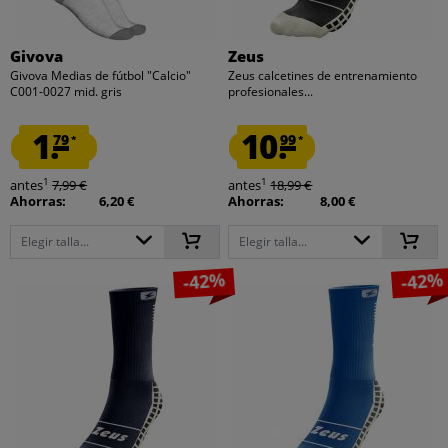
Givova
Zeus
Givova Medias de fútbol "Calcio"
Zeus calcetines de entrenamiento
C001-0027 mid. gris
profesionales...
1.
10.
79
99
*
*
1
1
antes
7,99 €
antes
18,99 €
Ahorras:
6,20 €
Ahorras:
8,00 €
Elegir talla...
Elegir talla...
-42%
-42%