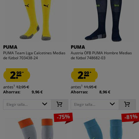
PUMA
PUMA
PUMA Team Liga Calcetines Medias
Austria ÖFB PUMA Hombre Medias
de fútbol 703438-24
de fútbol 748682-03
2.
2.
99
99
*
*
1
1
antes
12,95 €
antes
11,95 €
Ahorras:
9,96 €
Ahorras:
8,96 €
Elegir talla...
Elegir talla...
-75%
-81%