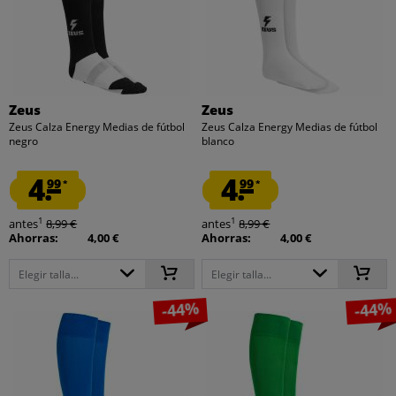
Zeus
Zeus
Zeus Calza Energy Medias de fútbol
Zeus Calza Energy Medias de fútbol
negro
blanco
4.
4.
99
99
*
*
1
1
antes
8,99 €
antes
8,99 €
Ahorras:
4,00 €
Ahorras:
4,00 €
Elegir talla...
Elegir talla...
-44%
-44%