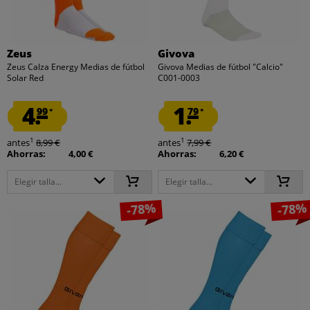
Zeus
Givova
Zeus Calza Energy Medias de fútbol
Givova Medias de fútbol "Calcio"
Solar Red
C001-0003
4.
1.
99
79
*
*
1
1
antes
8,99 €
antes
7,99 €
Ahorras:
4,00 €
Ahorras:
6,20 €
Elegir talla...
Elegir talla...
-78%
-78%