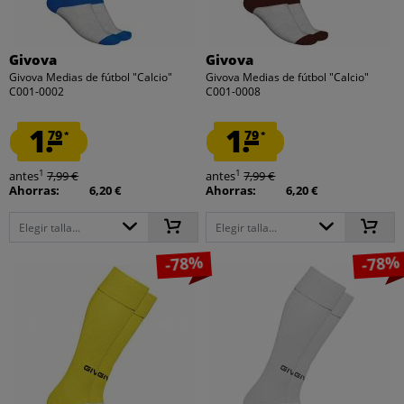
Givova
Givova
Givova Medias de fútbol "Calcio"
Givova Medias de fútbol "Calcio"
C001-0002
C001-0008
1.
1.
79
79
*
*
1
1
antes
7,99 €
antes
7,99 €
Ahorras:
6,20 €
Ahorras:
6,20 €
Elegir talla...
Elegir talla...
-78%
-78%