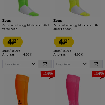
Zeus
Zeus
Zeus Calza Energy Medias de fútbol
Zeus Calza Energy Medias de fútbol
verde neón
amarillo neón
4.
4.
99
99
*
*
1
1
antes
8,99 €
antes
8,99 €
Ahorras:
4,00 €
Ahorras:
4,00 €
Elegir talla...
Elegir talla...
-44%
-44%