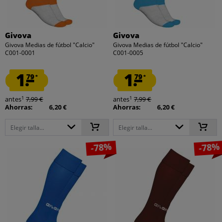
Givova
Givova
Givova Medias de fútbol "Calcio"
Givova Medias de fútbol "Calcio"
C001-0001
C001-0005
1.
1.
79
79
*
*
1
1
antes
7,99 €
antes
7,99 €
Ahorras:
6,20 €
Ahorras:
6,20 €
Elegir talla...
Elegir talla...
-78%
-78%