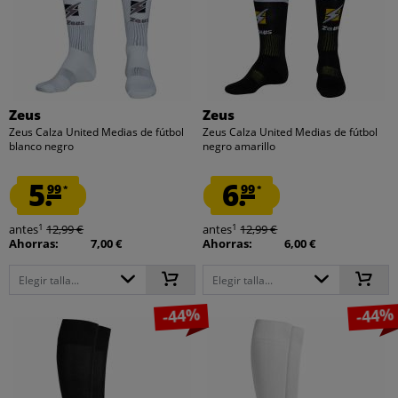
Zeus
Zeus
Zeus Calza United Medias de fútbol
Zeus Calza United Medias de fútbol
blanco negro
negro amarillo
5.
6.
99
99
*
*
1
1
antes
12,99 €
antes
12,99 €
Ahorras:
7,00 €
Ahorras:
6,00 €
Elegir talla...
Elegir talla...
-44%
-44%