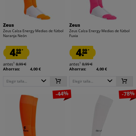
Zeus
Zeus
Zeus Calza Energy Medias de fútbol
Zeus Calza Energy Medias de fútbol
Naranja Neón
Fuxia
4.
4.
99
99
*
*
1
1
antes
8,99 €
antes
8,99 €
Ahorras:
4,00 €
Ahorras:
4,00 €
Elegir talla...
Elegir talla...
-44%
-78%