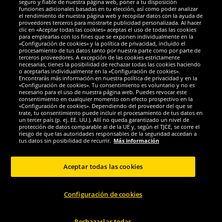
Socios y seguridad
seguro y fiable de nuestra página web, poner a tu disposición
funciones adicionales basadas en tu elección, así como poder analizar
el rendimiento de nuestra página web y recopilar datos con la ayuda de
Galardones
proveedores terceros para mostrarte publicidad personalizada. Al hacer
clic en «Aceptar todas las cookies» aceptas el uso de todas las cookies
para emplearlas con los fines que se exponen individualmente en la
«Configuración de cookies» y la política de privacidad, incluido el
procesamiento de tus datos tanto por nuestra parte como por parte de
terceros proveedores. A excepción de las cookies estrictamente
necesarias, tienes la posibilidad de rechazar todas las cookies haciendo
o aceptarlas individualmente en la «Configuración de cookies».
Encontrarás más información en nuestra política de privacidad y en la
«Configuración de cookies». Tu consentimiento es voluntario y no es
necesario para el uso de nuestra página web. Puedes revocar este
consentimiento en cualquier momento con efecto prospectivo en la
«Configuración de cookies». Dependiendo del proveedor del que se
trate, tu consentimiento puede incluir el procesamiento de tus datos en
un tercer país (p. ej. EE. UU.). Allí no queda garantizado un nivel de
protección de datos comparable al de la UE y, según el TJCE, se corre el
Redes sociales
riesgo de que las autoridades responsables de la seguridad accedan a
tus datos sin posibilidad de recurrir.
Más información
Aceptar todas las cookies
Copyright © 2024 Sportspar GmbH, Gustav-Adolf-Ring 7, 04838 Eilenburg DE -
Configuración de cookies
Todos los derechos reservados
1
*Todos los precios de venta incluyen IVA.
Gastos de envío
no incluidos.
Precio
2
de venta recomendado actual u original del fabricante, con IVA.
El precio solo
se aplica a clientes con una suscripción activa al DealClub.
Rechazarlas todas