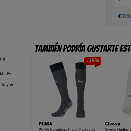
También podría gustarte es
gro
-75%
da, 3%
llo y en
PUMA
Givova
PUMA Calcetines Finale Medias de
Givova Medias d