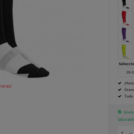
Seleccio
28-3
¡Hast
horas!
Grand
Todo 
Envío 
laborabl