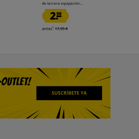
de tercera equipación...
fútbol 702210-
2.
2.
99
99
1
1
antes
17,95 €
antes
15,95 €