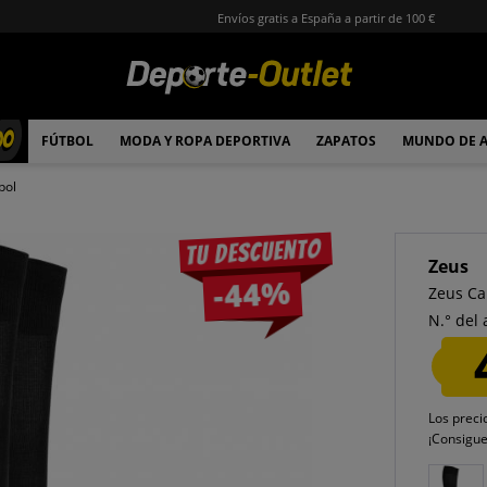
Envíos gratis a España a partir de 100 €
00
FÚTBOL
MODA Y ROPA DEPORTIVA
ZAPATOS
MUNDO DE 
bol
Tu descuento
Zeus
-44%
Zeus Ca
N.° del 
Los preci
¡Consigu