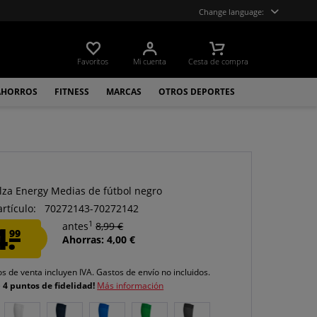
Change language:
Favoritos
Mi cuenta
Cesta de compra
AHORROS
FITNESS
MARCAS
OTROS DEPORTES
lza Energy Medias de fútbol negro
artículo:
70272143-70272142
1
4.
antes
8,99 €
99
Ahorras: 4,00 €
os de venta incluyen IVA.
Gastos de envío
no incluidos.
e
4 puntos de fidelidad!
Más información