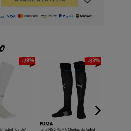
to
-78%
-83%
PUMA
PUMA
e fútbol "Calcio"
Italia FIGC PUMA Medias de fútbol
PUMA Match So