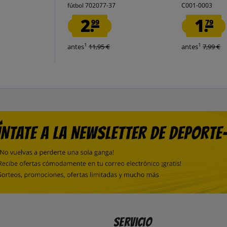
fútbol 702077-37
C001-0003
2.
1.
99
79
1
1
antes
11,95 €
antes
7,99 €
Servicio