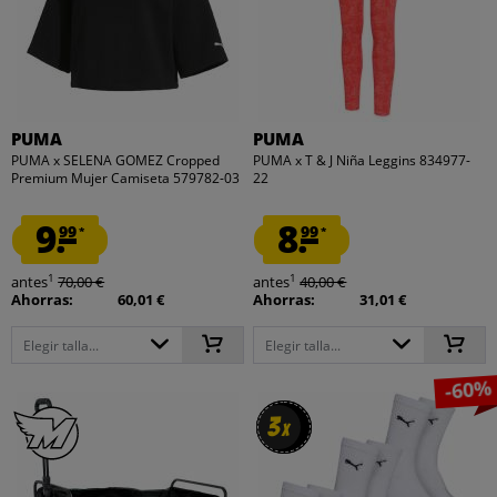
PUMA
PUMA
PUMA x SELENA GOMEZ Cropped
PUMA x T & J Niña Leggins 834977-
Premium Mujer Camiseta 579782-03
22
9.
8.
99
99
*
*
1
1
antes
70,00 €
antes
40,00 €
Ahorras:
60,01 €
Ahorras:
31,01 €
Elegir talla...
Elegir talla...
-60%
3
3
x
x