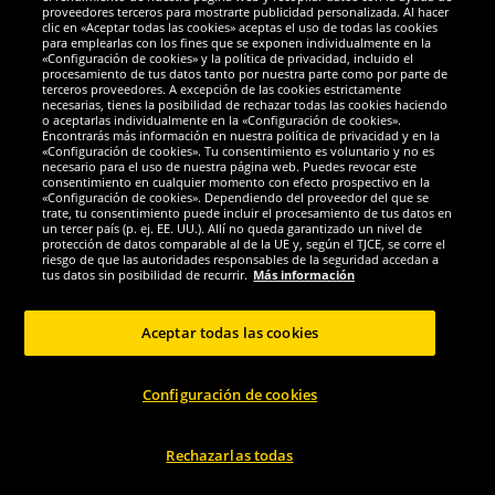
proveedores terceros para mostrarte publicidad personalizada. Al hacer
clic en «Aceptar todas las cookies» aceptas el uso de todas las cookies
Lizenz
Sergio Tacchini
para emplearlas con los fines que se exponen individualmente en la
«Configuración de cookies» y la política de privacidad, incluido el
El auto fantástico Hombre
Sergio Tacchini Hombre Conjunto:
procesamiento de tus datos tanto por nuestra parte como por parte de
Calzoncillos bóxer Pack de 4...
Calzoncillos bóxer + 3...
terceros proveedores. A excepción de las cookies estrictamente
necesarias, tienes la posibilidad de rechazar todas las cookies haciendo
o aceptarlas individualmente en la «Configuración de cookies».
14.
6.
99
99
Encontrarás más información en nuestra política de privacidad y en la
*
*
«Configuración de cookies». Tu consentimiento es voluntario y no es
necesario para el uso de nuestra página web. Puedes revocar este
consentimiento en cualquier momento con efecto prospectivo en la
1
1
antes
39,99 €
antes
34,99 €
«Configuración de cookies». Dependiendo del proveedor del que se
Ahorras:
25,00 €
Ahorras:
28,00 €
trate, tu consentimiento puede incluir el procesamiento de tus datos en
un tercer país (p. ej. EE. UU.). Allí no queda garantizado un nivel de
protección de datos comparable al de la UE y, según el TJCE, se corre el
Elegir talla...
Elegir talla...
riesgo de que las autoridades responsables de la seguridad accedan a
tus datos sin posibilidad de recurrir.
Más información
-68%
-68%
Aceptar todas las cookies
Configuración de cookies
Rechazarlas todas