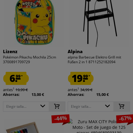
Lizenz
Alpina
Pokémon Pikachu Mochila 25cm
alpina Barbecue Elektro Grill mit
3700891709729
Füßen 2 in 1 8711252182094
6.
19.
99
99
*
*
1
1
antes
19,99 €
antes
34,99 €
Ahorras:
13,00 €
Ahorras:
15,00 €
Elegir talla...
Elegir talla...
-44%
-67%