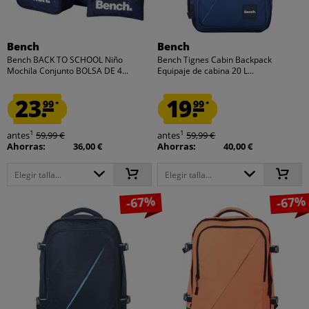
Bench
Bench
Bench BACK TO SCHOOL Niño
Bench Tignes Cabin Backpack
Mochila Conjunto BOLSA DE 4...
Equipaje de cabina 20 L...
23.
19.
99
99
*
*
1
1
antes
59,99 €
antes
59,99 €
Ahorras:
36,00 €
Ahorras:
40,00 €
Elegir talla...
Elegir talla...
-67%
-67%