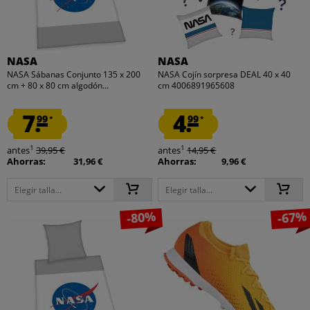
NASA
NASA
NASA Sábanas Conjunto 135 x 200
NASA Cojín sorpresa DEAL 40 x 40
cm + 80 x 80 cm algodón...
cm 4006891965608
7.
4.
99
99
*
*
1
1
antes
39,95 €
antes
14,95 €
Ahorras:
31,96 €
Ahorras:
9,96 €
Elegir talla...
Elegir talla...
-80%
-67%