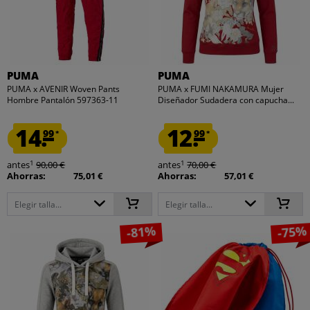
PUMA
PUMA
PUMA x AVENIR Woven Pants
PUMA x FUMI NAKAMURA Mujer
Hombre Pantalón 597363-11
Diseñador Sudadera con capucha...
14.
12.
99
99
*
*
1
1
antes
90,00 €
antes
70,00 €
Ahorras:
75,01 €
Ahorras:
57,01 €
Elegir talla...
Elegir talla...
-81%
-75%