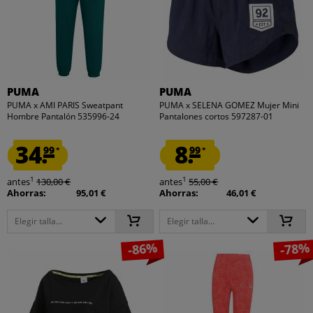
PUMA
PUMA
PUMA x AMI PARIS Sweatpant
PUMA x SELENA GOMEZ Mujer Mini
Hombre Pantalón 535996-24
Pantalones cortos 597287-01
34.
8.
99
99
*
*
1
1
antes
130,00 €
antes
55,00 €
Ahorras:
95,01 €
Ahorras:
46,01 €
Elegir talla...
Elegir talla...
-86%
-78%