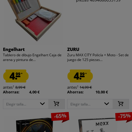
Engelhart
ZURU
Tablero de dibujo Engelhart Caja de
Zuru MAX CITY Policía + Moto - Set de
arena y pintura de...
juego de 125 piezas...
4.
4.
99
99
*
*
1
1
antes
8,99 €
antes
14,99 €
Ahorras:
4,00 €
Ahorras:
10,00 €
Elegir talla...
Elegir talla...
-65%
-75%