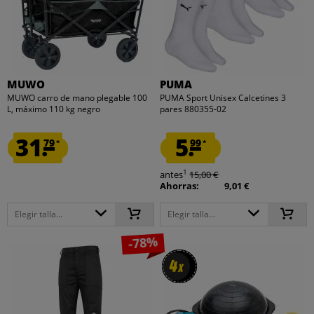
MUWO
PUMA
MUWO carro de mano plegable 100
PUMA Sport Unisex Calcetines 3
L, máximo 110 kg negro
pares 880355-02
31.
5.
79
99
*
*
1
antes
15,00 €
Ahorras:
9,01 €
Elegir talla...
Elegir talla...
-78%
4
4
x
x