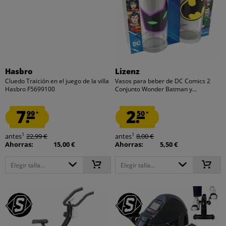
Hasbro
Lizenz
Cluedo Traición en el juego de la villa
Vasos para beber de DC Comics 2
Hasbro F5699100
Conjunto Wonder Batman y...
7.
2.
99
50
*
*
1
1
antes
22,99 €
antes
8,00 €
Ahorras:
15,00 €
Ahorras:
5,50 €
Elegir talla...
Elegir talla...