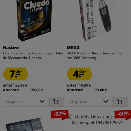
Hasbro
MEXX
Chantaje de Cluedo en el juego Hotel
MEXX Nasen / Ohren Haartrimmer
de Medianoche Hasbro...
mit 360°-Drehung...
7.
4.
99
99
*
*
1
1
antes
22,99 €
antes
19,99 €
Ahorras:
15,00 €
Ahorras:
15,00 €
Elegir talla...
Elegir talla...
-82%
-60%