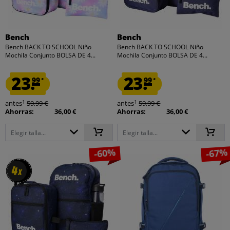
Bench
Bench
Bench BACK TO SCHOOL Niño
Bench BACK TO SCHOOL Niño
Mochila Conjunto BOLSA DE 4...
Mochila Conjunto BOLSA DE 4...
23.
23.
99
99
*
*
1
1
antes
59,99 €
antes
59,99 €
Ahorras:
36,00 €
Ahorras:
36,00 €
Elegir talla...
Elegir talla...
-60%
-67%
4
4
x
x