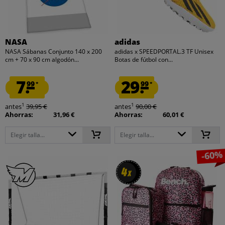
NASA
adidas
NASA Sábanas Conjunto 140 x 200
adidas x SPEEDPORTAL.3 TF Unisex
cm + 70 x 90 cm algodón...
Botas de fútbol con...
7.
29.
99
99
*
*
1
1
antes
39,95 €
antes
90,00 €
Ahorras:
31,96 €
Ahorras:
60,01 €
Elegir talla...
Elegir talla...
-60%
4
4
x
x