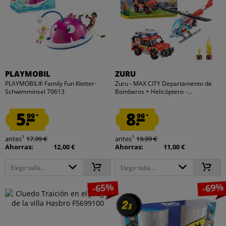
PLAYMOBIL
ZURU
PLAYMOBIL® Family Fun Kletter-
Zuru - MAX CITY Departamento de
Schwimminsel 70613
Bomberos + Helicóptero -...
5.
8.
99
99
*
*
1
1
antes
17,99 €
antes
19,99 €
Ahorras:
12,00 €
Ahorras:
11,00 €
Elegir talla...
Elegir talla...
-65%
-69%
2
2
x
x