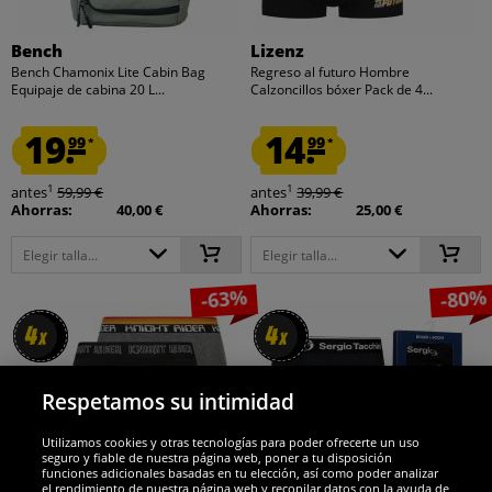
Bench
Lizenz
Bench Chamonix Lite Cabin Bag
Regreso al futuro Hombre
Equipaje de cabina 20 L...
Calzoncillos bóxer Pack de 4...
19.
14.
99
99
*
*
1
1
antes
59,99 €
antes
39,99 €
Ahorras:
40,00 €
Ahorras:
25,00 €
Elegir talla...
Elegir talla...
-63%
-80%
4
4
4
4
x
x
x
x
Respetamos su intimidad
Utilizamos cookies y otras tecnologías para poder ofrecerte un uso
seguro y fiable de nuestra página web, poner a tu disposición
funciones adicionales basadas en tu elección, así como poder analizar
el rendimiento de nuestra página web y recopilar datos con la ayuda de