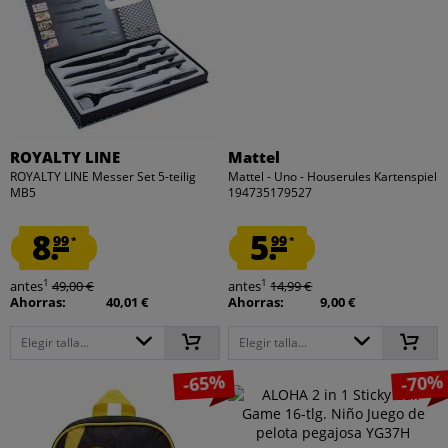
ROYALTY LINE
Mattel
ROYALTY LINE Messer Set 5-teilig
Mattel - Uno - Houserules Kartenspiel
MB5
194735179527
8.
5.
99
99
*
*
1
1
antes
49,00 €
antes
14,99 €
Ahorras:
40,01 €
Ahorras:
9,00 €
Elegir talla...
Elegir talla...
-65%
-70%