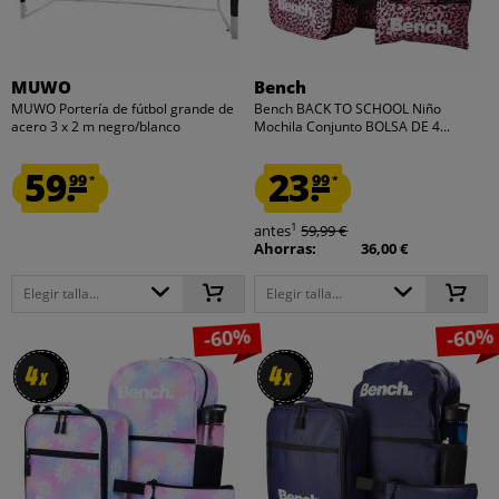
MUWO
Bench
MUWO Portería de fútbol grande de
Bench BACK TO SCHOOL Niño
acero 3 x 2 m negro/blanco
Mochila Conjunto BOLSA DE 4...
59.
23.
99
99
*
*
1
antes
59,99 €
Ahorras:
36,00 €
Elegir talla...
Elegir talla...
-60%
-60%
4
4
4
4
x
x
x
x