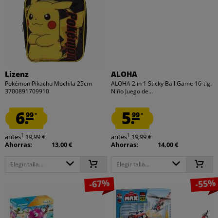
Lizenz
ALOHA
Pokémon Pikachu Mochila 25cm
ALOHA 2 in 1 Sticky Ball Game 16-tlg.
3700891709910
Niño Juego de...
6.
5.
99
99
*
*
1
1
antes
19,99 €
antes
19,99 €
Ahorras:
13,00 €
Ahorras:
14,00 €
Elegir talla...
Elegir talla...
-67%
-55%