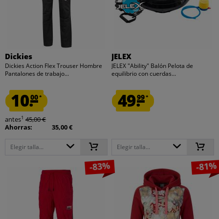
Dickies
JELEX
Dickies Action Flex Trouser Hombre
JELEX "Ability" Balón Pelota de
Pantalones de trabajo...
equilibrio con cuerdas...
10.
49.
00
99
*
*
1
antes
45,00 €
Ahorras:
35,00 €
Elegir talla...
Elegir talla...
-83%
-81%