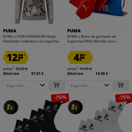
PUMA
PUMA
PUMA x FUMI NAKAMURA Mujer
PUMA x Bolsa de gimnasio de
Diseñador Sudadera con capucha...
Superman Niño Mochila saco...
12.
4.
99
99
*
*
1
1
antes
70,00 €
antes
19,95 €
Ahorras:
57,01 €
Ahorras:
14,96 €
Elegir talla...
Elegir talla...
-75%
-75%
3
3
3
3
x
x
x
x