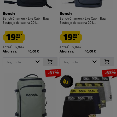
Bench
Bench
Bench Chamonix Lite Cabin Bag
Bench Chamonix Lite Cabin Bag
Equipaje de cabina 20 L...
Equipaje de cabina 20 L...
19.
19.
99
99
*
*
1
1
antes
59,99 €
antes
59,99 €
Ahorras:
40,00 €
Ahorras:
40,00 €
Elegir talla...
Elegir talla...
-67%
-63%
4
4
x
x