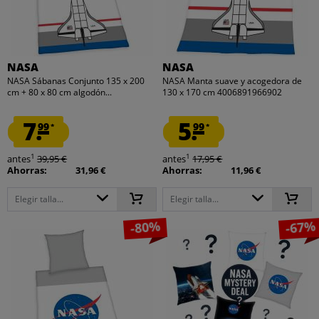
NASA
NASA
NASA Sábanas Conjunto 135 x 200
NASA Manta suave y acogedora de
cm + 80 x 80 cm algodón...
130 x 170 cm 4006891966902
7.
5.
99
99
*
*
1
1
antes
39,95 €
antes
17,95 €
Ahorras:
31,96 €
Ahorras:
11,96 €
Elegir talla...
Elegir talla...
-80%
-67%