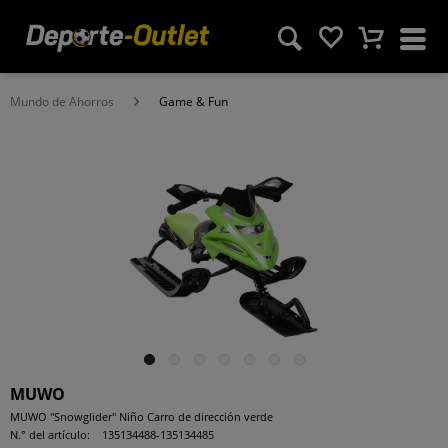
Mundo de Ahorros
Game & Fun
MUWO
MUWO "Snowglider" Niño Carro de dirección verde
N.° del artículo:
135134488-135134485