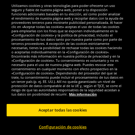
Utilizamos cookies y otras tecnologías para poder ofrecerte un uso
Socios y seguridad
seguro y fiable de nuestra página web, poner a tu disposición
funciones adicionales basadas en tu elección, así como poder analizar
el rendimiento de nuestra página web y recopilar datos con la ayuda de
Galardones
proveedores terceros para mostrarte publicidad personalizada. Al hacer
clic en «Aceptar todas las cookies» aceptas el uso de todas las cookies
para emplearlas con los fines que se exponen individualmente en la
«Configuración de cookies» y la política de privacidad, incluido el
procesamiento de tus datos tanto por nuestra parte como por parte de
terceros proveedores. A excepción de las cookies estrictamente
necesarias, tienes la posibilidad de rechazar todas las cookies haciendo
o aceptarlas individualmente en la «Configuración de cookies».
Encontrarás más información en nuestra política de privacidad y en la
«Configuración de cookies». Tu consentimiento es voluntario y no es
necesario para el uso de nuestra página web. Puedes revocar este
consentimiento en cualquier momento con efecto prospectivo en la
«Configuración de cookies». Dependiendo del proveedor del que se
trate, tu consentimiento puede incluir el procesamiento de tus datos en
un tercer país (p. ej. EE. UU.). Allí no queda garantizado un nivel de
protección de datos comparable al de la UE y, según el TJCE, se corre el
Redes sociales
riesgo de que las autoridades responsables de la seguridad accedan a
tus datos sin posibilidad de recurrir.
Más información
Aceptar todas las cookies
Copyright © 2024 Sportspar GmbH, Gustav-Adolf-Ring 7, 04838 Eilenburg DE -
Configuración de cookies
Todos los derechos reservados
1
*Todos los precios de venta incluyen IVA.
Gastos de envío
no incluidos.
Precio