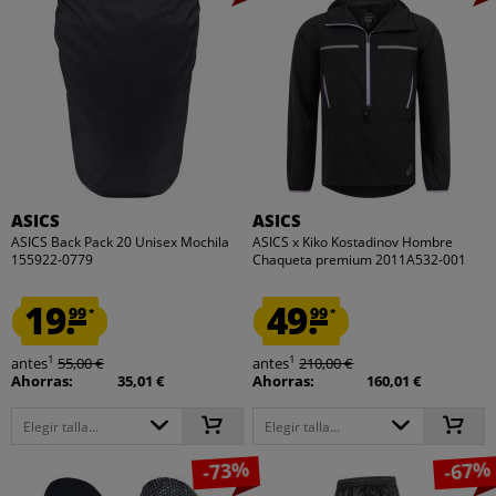
ASICS
ASICS
ASICS Back Pack 20 Unisex Mochila
ASICS x Kiko Kostadinov Hombre
155922-0779
Chaqueta premium 2011A532-001
19.
49.
99
99
*
*
1
1
antes
55,00 €
antes
210,00 €
Ahorras:
35,01 €
Ahorras:
160,01 €
Elegir talla...
Elegir talla...
-73%
-67%