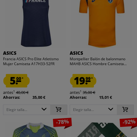
ASICS
ASICS
Francia ASICS Pro Elite Atletismo
Montpellier Balón de balonmano
Mujer Camiseta A17H33-52FR
MAHB ASICS Hombre Camiseta...
5.
19.
00
99
*
*
1
1
antes
40,00 €
antes
35,00 €
Ahorras:
35,00 €
Ahorras:
15,01 €
Elegir talla...
Elegir talla...
-78%
-92%