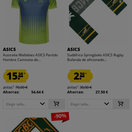
ASICS
ASICS
Australia Wallabies ASICS Partido
Sudáfrica Springboks ASICS Rugby
Hombre Camiseta de...
Bufanda de aficionado...
15.
2.
36
50
*
*
1
1
antes
70,00 €
antes
30,00 €
Ahorras:
54,64 €
Ahorras:
27,50 €
Elegir talla...
Elegir talla...
-90%