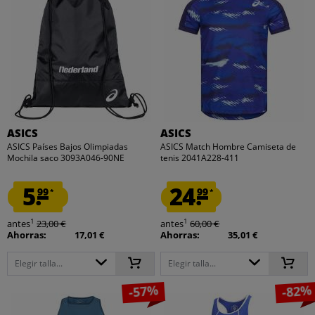
ASICS
ASICS
ASICS Países Bajos Olimpiadas
ASICS Match Hombre Camiseta de
Mochila saco 3093A046-90NE
tenis 2041A228-411
5.
24.
99
99
*
*
1
1
antes
23,00 €
antes
60,00 €
Ahorras:
17,01 €
Ahorras:
35,01 €
Elegir talla...
Elegir talla...
-57%
-82%