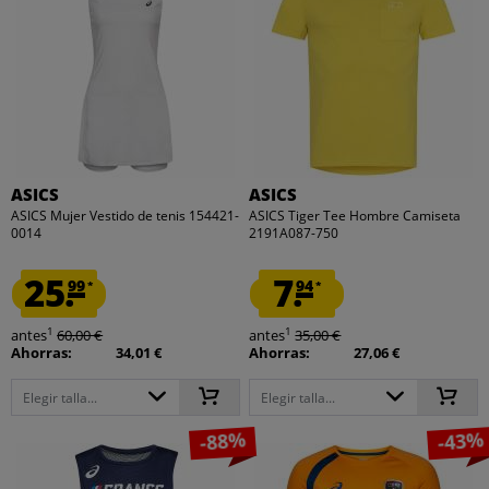
ASICS
ASICS
ASICS Mujer Vestido de tenis 154421-
ASICS Tiger Tee Hombre Camiseta
0014
2191A087-750
25.
7.
99
94
*
*
1
1
antes
60,00 €
antes
35,00 €
Ahorras:
34,01 €
Ahorras:
27,06 €
Elegir talla...
Elegir talla...
-88%
-43%