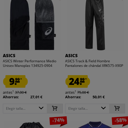
ASICS
ASICS
ASICS Winter Performance Medio
ASICS Track & Field Hombre
Unisex Manoplas 134925-0904
Pantalones de chándal XRK575-X90P
9.
24.
99
99
*
*
1
1
antes
37,00 €
antes
75,00 €
Ahorras:
27,01 €
Ahorras:
50,01 €
Elegir talla...
Elegir talla...
-74%
-58%