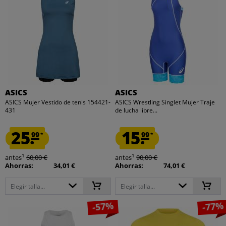
ASICS
ASICS
ASICS Mujer Vestido de tenis 154421-
ASICS Wrestling Singlet Mujer Traje
431
de lucha libre...
25.
15.
99
99
*
*
1
1
antes
60,00 €
antes
90,00 €
Ahorras:
34,01 €
Ahorras:
74,01 €
Elegir talla...
Elegir talla...
-57%
-77%