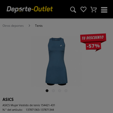
Otros deportes
Tenis
Tu descuento
-57%
ASICS
ASICS Mujer Vestido de tenis 154421-431
N.° del artículo:
137871363-137871344