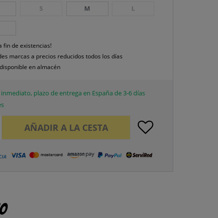
S
M
L
a fin de existencias!
es marcas a precios reducidos todos los días
disponible en almacén
inmediato, plazo de entrega en España de 3-6 días
es
AÑADIR A LA CESTA
to