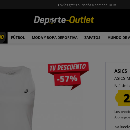
Envíos gratis a España a partir de 100 €
00
FÚTBOL
MODA Y ROPA DEPORTIVA
ZAPATOS
MUNDO DE 
Tu descuento
ASICS
-57%
ASICS M
N.° del 
2
Los preci
¡Consigu
Seleccio