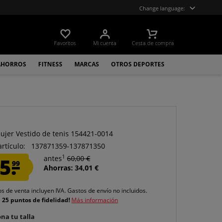
Change language:
Favoritos
Mi cuenta
Cesta de compra
AHORROS
FITNESS
MARCAS
OTROS DEPORTES
ujer Vestido de tenis 154421-0014
artículo:
137871359-137871350
1
5.
antes
60,00 €
99
Ahorras: 34,01 €
os de venta incluyen IVA.
Gastos de envío
no incluidos.
e
25 puntos de fidelidad!
Más información
na tu talla