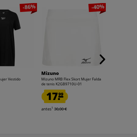
-86%
-40%
Mizuno
ellesse
ujer Vestido
Mizuno MRB Flex Skort Mujer Falda
ellesse Slider
de tenis K2GB9710U-01
negro Adelaida
17.
7.
99
99
1
1
antes
30,00 €
antes
27,99 €