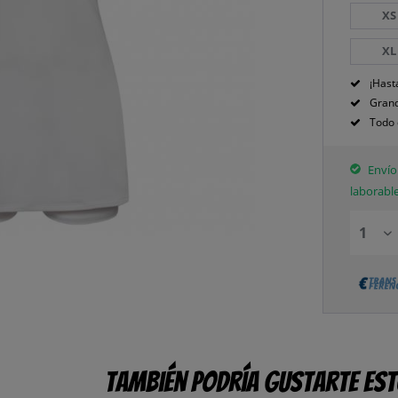
XS
XL
¡Hast
Grand
Todo 
Envío 
laborabl
También podría gustarte es