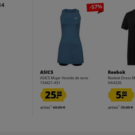
14
-57%
ASICS
Reebok
ASICS Mujer Vestido de tenis
Reebok Dress M
154421-431
HA4326
25.
5.
99
00
1
1
antes
60,00 €
antes
35,00 €