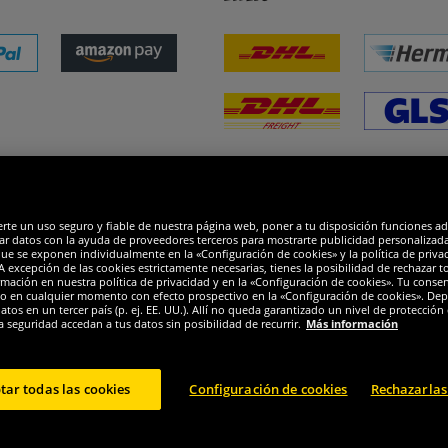
dones
R
erte un uso seguro y fiable de nuestra página web, poner a tu disposición funciones a
ar datos con la ayuda de proveedores terceros para mostrarte publicidad personalizada. 
que se exponen individualmente en la «Configuración de cookies» y la política de priva
 excepción de las cookies estrictamente necesarias, tienes la posibilidad de rechazar 
mación en nuestra política de privacidad y en la «Configuración de cookies». Tu consen
o en cualquier momento con efecto prospectivo en la «Configuración de cookies». Dep
os en un tercer país (p. ej. EE. UU.). Allí no queda garantizado un nivel de protección 
a seguridad accedan a tus datos sin posibilidad de recurrir.
Más información
tar todas las cookies
Configuración de cookies
Rechazarlas
© 2024 Sportspar GmbH, Gustav-Adolf-Ring 7, 04838 Eilenburg DE - Todos los derechos