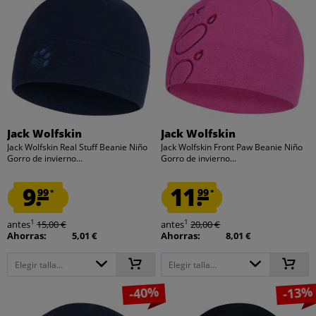
Jack Wolfskin
Jack Wolfskin
Jack Wolfskin Real Stuff Beanie Niño
Jack Wolfskin Front Paw Beanie Niño
Gorro de invierno...
Gorro de invierno...
9.
11.
99
99
*
*
1
1
antes
15,00 €
antes
20,00 €
Ahorras:
5,01 €
Ahorras:
8,01 €
Elegir talla...
Elegir talla...
-40%
-13%