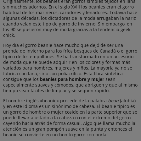
Originalmente, los beanies eran gorros simples tejidos en lana
sin muchos adornos. En el siglo XVIII los beanies eran el gorro
habitual de los marineros, cazadores y leñadores. Todavía hace
algunas décadas, los dictadores de la moda arrugaban la nariz
cuando veían este tipo de gorro de invierno. Sin embargo, en
los 90 se pusieron muy de moda gracias a la tendencia geek-
chick.
Hoy día el gorro beanie hace mucho que dejó de ser una
prenda de invierno para los fríos bosques de Canadá o el gorro
típico de los empollones. Se ha transformado en un accesorio
de moda que se puede adquirir en los colores y formas más
variados para hombres, mujeres y niños. La mayoría ya no se
fabrica con lana, sino con poliacrílico. Esta fibra sintética
consigue que los
beanies para hombre y mujer
sean
especialmente suaves y cómodos, que abriguen y que al mismo
tiempo sean fáciles de limpiar y se sequen rápido.
El nombre inglés «beanie» procede de la palabra
bean
(alubia)
y en este idioma es un sinónimo de cabeza. El beanie típico es
un gorro de hombre o mujer cosido en la parte superior que se
puede llevar ajustado a la cabeza o con el extremo del gorro
cayendo hacia atrás de forma casual. Algo que llama mucho la
atención es un gran pompón suave en la punta y entonces el
beanie se convierte en un bonito gorro con borla.