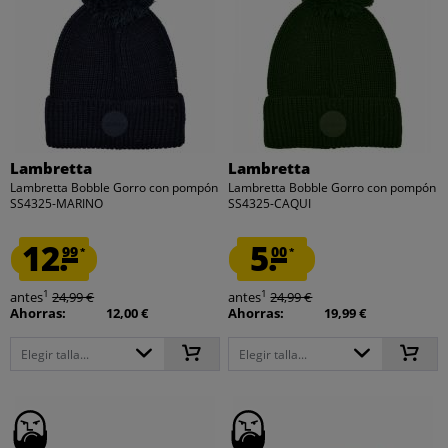
Lambretta
Lambretta
Lambretta Bobble Gorro con pompón
Lambretta Bobble Gorro con pompón
SS4325-MARINO
SS4325-CAQUI
12.
5.
99
00
*
*
1
1
antes
24,99 €
antes
24,99 €
Ahorras:
12,00 €
Ahorras:
19,99 €
Elegir talla...
Elegir talla...