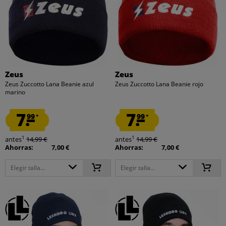
Zeus
Zeus
Zeus Zuccotto Lana Beanie azul
Zeus Zuccotto Lana Beanie rojo
marino
7.
7.
99
99
*
*
1
1
antes
14,99 €
antes
14,99 €
Ahorras:
7,00 €
Ahorras:
7,00 €
Elegir talla...
Elegir talla...