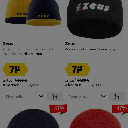
Zeus
Zeus
Zeus Beanie reversible Gorro de
Zeus Zuccotto Lana Beanie negro
invierno amarillo Marino
7.
7.
99
99
*
*
1
1
antes
14,99 €
antes
14,99 €
Ahorras:
7,00 €
Ahorras:
7,00 €
Elegir talla...
Elegir talla...
-47%
-47%