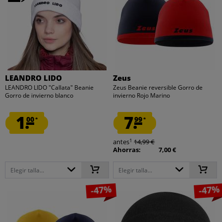
LEANDRO LIDO
Zeus
LEANDRO LIDO "Callata" Beanie
Zeus Beanie reversible Gorro de
Gorro de invierno blanco
invierno Rojo Marino
1.
7.
00
99
*
*
1
antes
14,99 €
Ahorras:
7,00 €
Elegir talla...
Elegir talla...
-47%
-47%