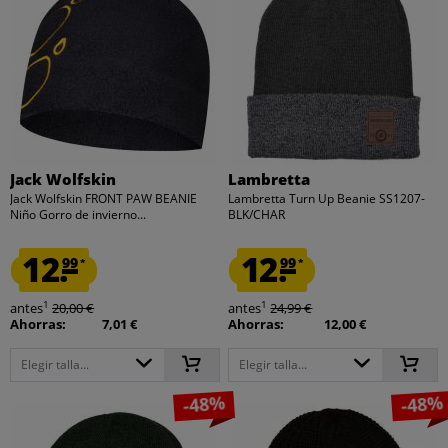
Jack Wolfskin
Lambretta
Jack Wolfskin FRONT PAW BEANIE
Lambretta Turn Up Beanie SS1207-
Niño Gorro de invierno...
BLK/CHAR
12.
12.
99
99
*
*
1
1
antes
20,00 €
antes
24,99 €
Ahorras:
7,01 €
Ahorras:
12,00 €
Elegir talla...
Elegir talla...
-48%
-48%