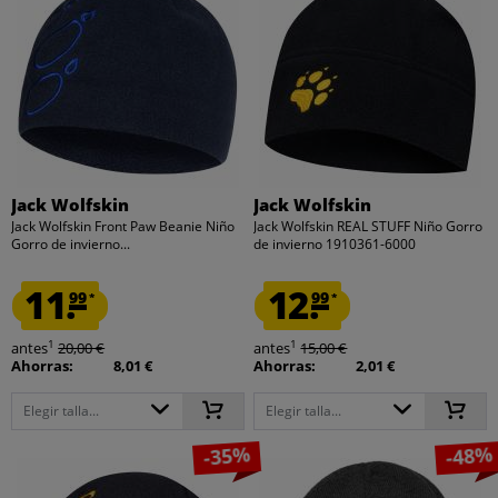
Jack Wolfskin
Jack Wolfskin
Jack Wolfskin Front Paw Beanie Niño
Jack Wolfskin REAL STUFF Niño Gorro
Gorro de invierno...
de invierno 1910361-6000
11.
12.
99
99
*
*
1
1
antes
20,00 €
antes
15,00 €
Ahorras:
8,01 €
Ahorras:
2,01 €
Elegir talla...
Elegir talla...
-35%
-48%