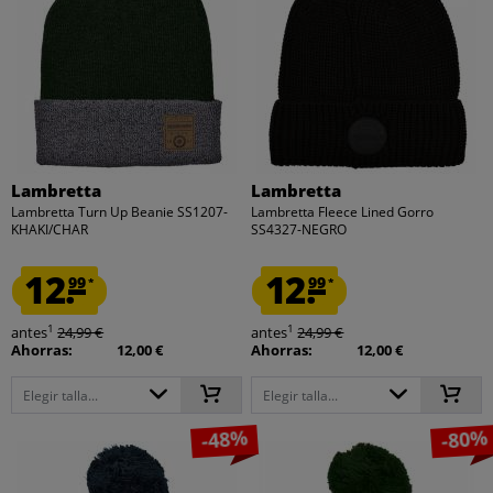
Lambretta
Lambretta
Lambretta Turn Up Beanie SS1207-
Lambretta Fleece Lined Gorro
KHAKI/CHAR
SS4327-NEGRO
12.
12.
99
99
*
*
1
1
antes
24,99 €
antes
24,99 €
Ahorras:
12,00 €
Ahorras:
12,00 €
Elegir talla...
Elegir talla...
-48%
-80%