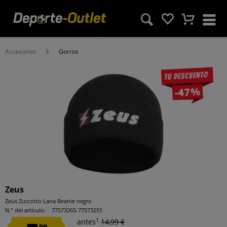
Accesorios
Gorros
Tu descuento
-47%
Zeus
Zeus Zuccotto Lana Beanie negro
N.° del artículo:
77573265-77573255
1
antes
14,99 €
99