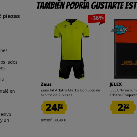
También podría gustarte es
2 piezas
-36%
ones
los lados
nes
era
Zeus
JELEX
Zeus Kit Arbitro Marko Conjunto de
JELEX "Premium"
analé en
árbitro de 2 piezas...
árbitro-Conjunt
24.
2.
99
50
hesivo
1
 y un
antes
38,99 €