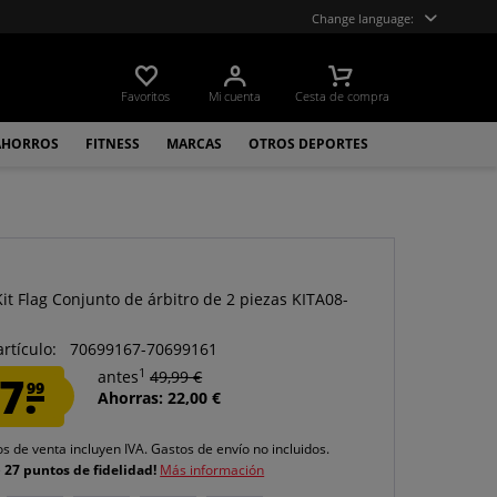
Change language:
Favoritos
Mi cuenta
Cesta de compra
AHORROS
FITNESS
MARCAS
OTROS DEPORTES
a
it Flag Conjunto de árbitro de 2 piezas KITA08-
artículo:
70699167-70699161
1
7.
antes
49,99 €
99
Ahorras: 22,00 €
os de venta incluyen IVA.
Gastos de envío
no incluidos.
e
27 puntos de fidelidad!
Más información