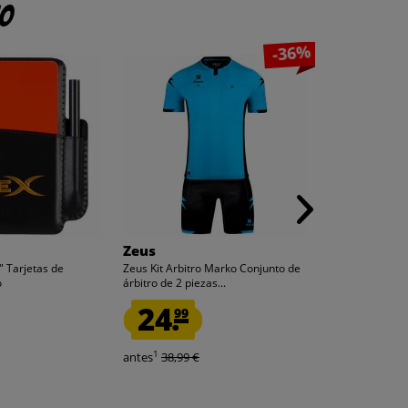
to
-36%
Zeus
Joma
 Tarjetas de
Zeus Kit Arbitro Marko Conjunto de
Joma Dribling S
o
árbitro de 2 piezas...
Botas de fútbol 
24.
11.
99
99
1
1
antes
38,99 €
antes
49,99 €