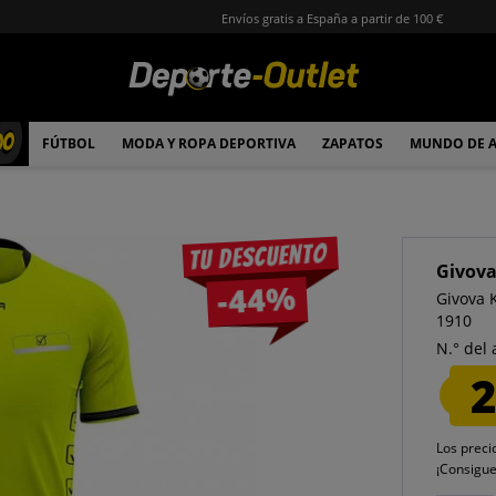
Envíos gratis a España a partir de 100 €
00
FÚTBOL
MODA Y ROPA DEPORTIVA
ZAPATOS
MUNDO DE 
Tu descuento
Givov
-44%
Givova K
1910
N.° del 
2
Los preci
¡Consigu