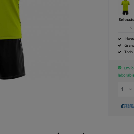
Seleccio
S
¡Hast
Grand
Todo 
Envío 
laborabl