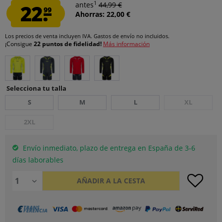
1
22.
antes
44,99 €
99
Ahorras: 22,00 €
Los precios de venta incluyen IVA.
Gastos de envío
no incluidos.
¡Consigue
22 puntos de fidelidad!
Más información
Selecciona tu talla
S
M
L
XL
2XL
Envío inmediato, plazo de entrega en España de 3-6
días laborables
AÑADIR A LA CESTA