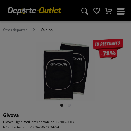
Otros deportes
Voleibol
Tu descuento
-78%
Givova
Givova Light Rodilleras de voleibol GIN01-1003
N.° del artículo:
70034728-70034724