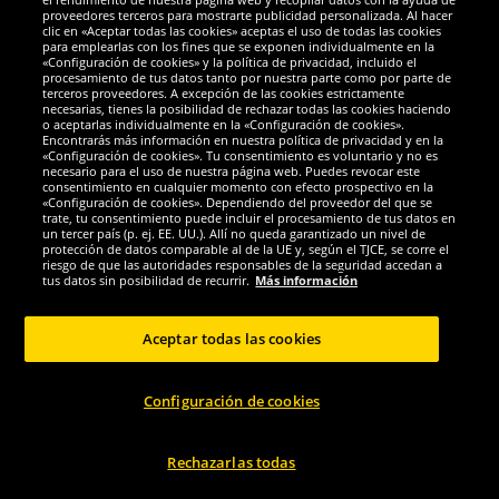
Galardones
proveedores terceros para mostrarte publicidad personalizada. Al hacer
clic en «Aceptar todas las cookies» aceptas el uso de todas las cookies
para emplearlas con los fines que se exponen individualmente en la
«Configuración de cookies» y la política de privacidad, incluido el
procesamiento de tus datos tanto por nuestra parte como por parte de
terceros proveedores. A excepción de las cookies estrictamente
necesarias, tienes la posibilidad de rechazar todas las cookies haciendo
o aceptarlas individualmente en la «Configuración de cookies».
Encontrarás más información en nuestra política de privacidad y en la
«Configuración de cookies». Tu consentimiento es voluntario y no es
necesario para el uso de nuestra página web. Puedes revocar este
consentimiento en cualquier momento con efecto prospectivo en la
«Configuración de cookies». Dependiendo del proveedor del que se
trate, tu consentimiento puede incluir el procesamiento de tus datos en
un tercer país (p. ej. EE. UU.). Allí no queda garantizado un nivel de
protección de datos comparable al de la UE y, según el TJCE, se corre el
Redes sociales
riesgo de que las autoridades responsables de la seguridad accedan a
tus datos sin posibilidad de recurrir.
Más información
Aceptar todas las cookies
Copyright © 2024 Sportspar GmbH, Gustav-Adolf-Ring 7, 04838 Eilenburg DE -
Configuración de cookies
Todos los derechos reservados
1
*Todos los precios de venta incluyen IVA.
Gastos de envío
no incluidos.
Precio
2
de venta recomendado actual u original del fabricante, con IVA.
El precio solo
se aplica a clientes con una suscripción activa al DealClub.
Rechazarlas todas