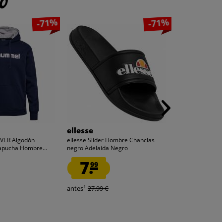
to
-71%
-71%
ellesse
XL
VER Algodón
ellesse Slider Hombre Chanclas
Barney Slip O
apucha Hombre...
negro Adelaida Negro
Hombre Zapato
7.
6.
99
99
1
1
antes
27,99 €
antes
24,99 €