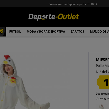
Envíos gratis a España a partir de 100 €
00
FÚTBOL
MODA Y ROPA DEPORTIVA
ZAPATOS
MUNDO DE 
MIESE
Pollo M
N.° del 
1
Los preci
¡Consigu