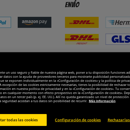
Envío
dones
R
erte un uso seguro y fiable de nuestra página web, poner a tu disposición funciones a
ar datos con la ayuda de proveedores terceros para mostrarte publicidad personalizada. 
que se exponen individualmente en la «Configuración de cookies» y la política de priva
 excepción de las cookies estrictamente necesarias, tienes la posibilidad de rechazar 
mación en nuestra política de privacidad y en la «Configuración de cookies». Tu consen
o en cualquier momento con efecto prospectivo en la «Configuración de cookies». Dep
os en un tercer país (p. ej. EE. UU.). Allí no queda garantizado un nivel de protección 
a seguridad accedan a tus datos sin posibilidad de recurrir.
Más información
tar todas las cookies
Configuración de cookies
Rechazarlas