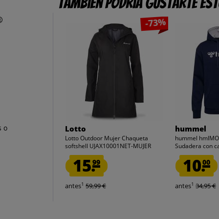
También podría gustarte es
®
-73%
s o
Lotto
hummel
Lotto Outdoor Mujer Chaqueta
hummel hmlMO
softshell UJAX10001NET-MUJER
Sudadera con c
15.
10.
99
00
1
1
antes
59,99 €
antes
34,95 €