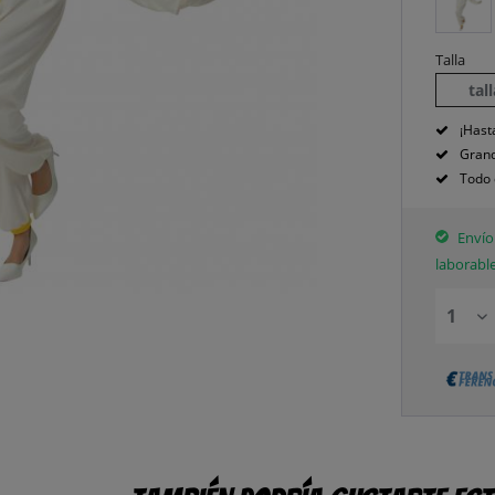
Talla
tal
¡Hast
Grand
Todo 
Envío 
laborabl