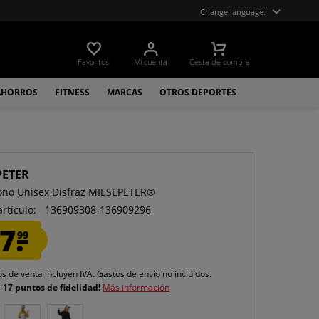
Change language:
Favoritos
Mi cuenta
Cesta de compra
AHORROS
FITNESS
MARCAS
OTROS DEPORTES
PETER
ono Unisex Disfraz MIESEPETER®
artículo:
136909308-136909296
7.
99
os de venta incluyen IVA.
Gastos de envío
no incluidos.
e
17 puntos de fidelidad!
Más información