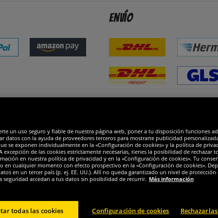
Envío
dones
R
erte un uso seguro y fiable de nuestra página web, poner a tu disposición funciones a
ar datos con la ayuda de proveedores terceros para mostrarte publicidad personalizada. 
que se exponen individualmente en la «Configuración de cookies» y la política de priva
 excepción de las cookies estrictamente necesarias, tienes la posibilidad de rechazar 
mación en nuestra política de privacidad y en la «Configuración de cookies». Tu consen
o en cualquier momento con efecto prospectivo en la «Configuración de cookies». Dep
os en un tercer país (p. ej. EE. UU.). Allí no queda garantizado un nivel de protección 
a seguridad accedan a tus datos sin posibilidad de recurrir.
Más información
tar todas las cookies
Configuración de cookies
Rechazarlas