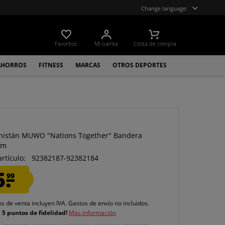
Change language:
Favoritos
Mi cuenta
Cesta de compra
AHORROS
FITNESS
MARCAS
OTROS DEPORTES
O
istán MUWO "Nations Together" Bandera
cm
artículo:
92382187-92382184
5.
99
os de venta incluyen IVA.
Gastos de envío
no incluidos.
e
5 puntos de fidelidad!
Más información