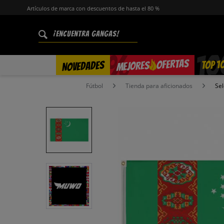
Artículos de marca con descuentos de hasta el 80 %
%
OFERTAS
TOP 1
NOVEDADES
MEJORES
Fútbol
Tienda para aficionados
Sel