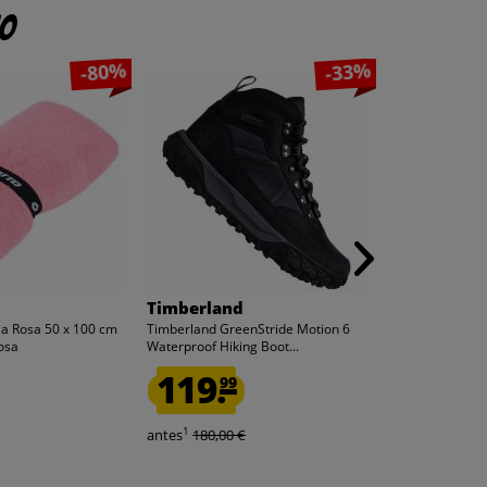
to
-80%
-33%
Timberland
macron
lla Rosa 50 x 100 cm
Timberland GreenStride Motion 6
UEFA macron M
osa
Waterproof Hiking Boot...
árbitro de mang
119.
14.
99
99
1
1
antes
180,00 €
antes
89,00 €