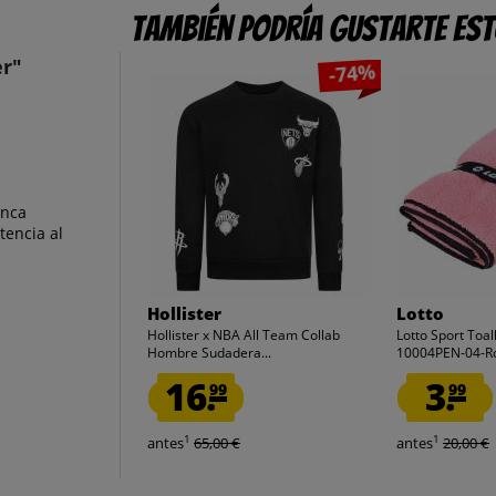
También podría gustarte es
r"
-74%
anca
tencia al
Hollister
Lotto
Hollister x NBA All Team Collab
Lotto Sport Toa
Hombre Sudadera...
10004PEN-04-R
16.
3.
99
99
1
1
antes
65,00 €
antes
20,00 €