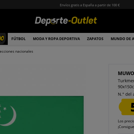
Envíos gratis a España a partir de 100 €
00
FÚTBOL
MODA Y ROPA DEPORTIVA
ZAPATOS
MUNDO DE 
ecciones nacionales
MUW
Turkmen
90x150
N.° del 
Los preci
¡Consigu