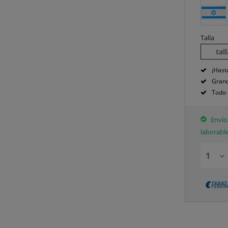
Talla
tal
¡Hast
Grand
Todo 
Envío 
laborabl