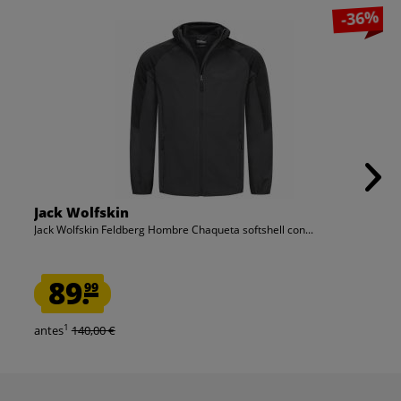
-36%
Jack Wolfskin
Jack Wolfskin Feldberg Hombre Chaqueta softshell con...
89.
99
1
antes
140,00 €