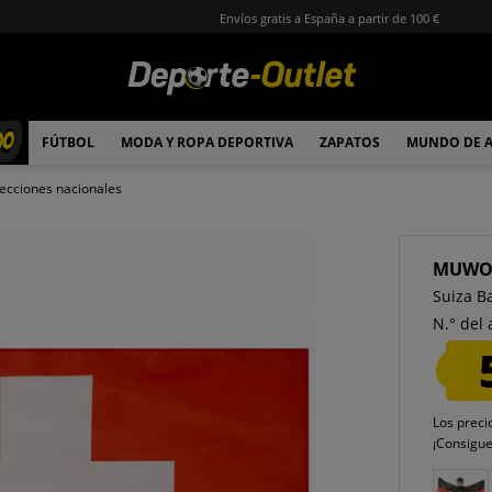
Envíos gratis a España a partir de 100 €
00
FÚTBOL
MODA Y ROPA DEPORTIVA
ZAPATOS
MUNDO DE 
ecciones nacionales
MUW
Suiza B
N.° del 
Los preci
¡Consigu