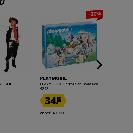
to
-30%
PLAYMOBIL
MUWO
 "Skull"
PLAYMOBIL® Carroza de Boda Real
MUWO "Tiroteo"
4258
kg negro
34.
9.
99
99
1
antes
49,99 €