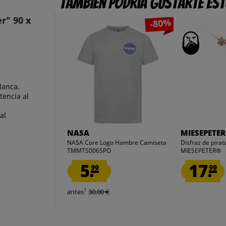
También podría gustarte es
r" 90 x
-80%
lanca.
tencia al
al
NASA
MIESEPETER
NASA Core Logo Hombre Camiseta
Disfraz de pirata
TMMTS006SPO
MIESEPETER®
5.
17.
99
99
1
antes
30,00 €