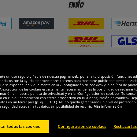
Envío
dones
R
erte un uso seguro y fiable de nuestra página web, poner a tu disposición funciones a
ar datos con la ayuda de proveedores terceros para mostrarte publicidad personalizada. 
que se exponen individualmente en la «Configuración de cookies» y la política de priva
 excepción de las cookies estrictamente necesarias, tienes la posibilidad de rechazar 
mación en nuestra política de privacidad y en la «Configuración de cookies». Tu consen
o en cualquier momento con efecto prospectivo en la «Configuración de cookies». Dep
os en un tercer país (p. ej. EE. UU.). Allí no queda garantizado un nivel de protección 
a seguridad accedan a tus datos sin posibilidad de recurrir.
Más información
tar todas las cookies
Configuración de cookies
Rechazarlas