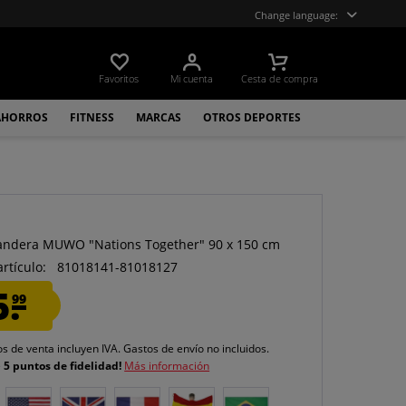
Change language:
Favoritos
Mi cuenta
Cesta de compra
AHORROS
FITNESS
MARCAS
OTROS DEPORTES
O
andera MUWO "Nations Together" 90 x 150 cm
artículo:
81018141-81018127
5.
99
os de venta incluyen IVA.
Gastos de envío
no incluidos.
e
5 puntos de fidelidad!
Más información