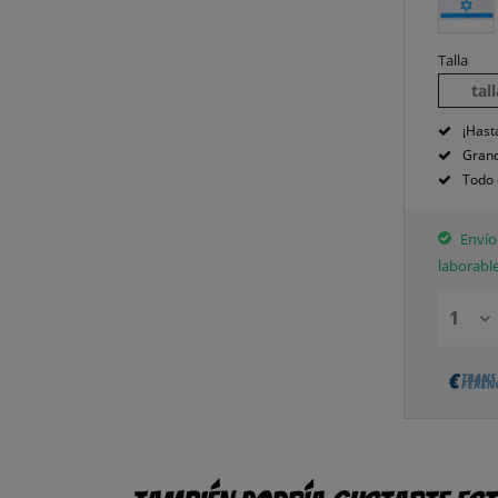
Talla
tal
¡Hast
Grand
Todo 
Envío 
laborabl