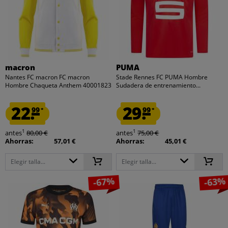
macron
PUMA
Nantes FC macron FC macron
Stade Rennes FC PUMA Hombre
Hombre Chaqueta Anthem 40001823
Sudadera de entrenamiento...
22.
29.
99
99
*
*
1
1
antes
80,00 €
antes
75,00 €
Ahorras:
57,01 €
Ahorras:
45,01 €
Elegir talla...
Elegir talla...
-67%
-63%