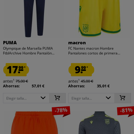
PUMA
macron
Olympique de Marsella PUMA
FC Nantes macron Hombre
FtblArchive Hombre Pantalón...
Pantalones cortos de primera...
17.
9.
99
99
*
*
1
1
antes
75,00 €
antes
45,00 €
Ahorras:
57,01 €
Ahorras:
35,01 €
Elegir talla...
Elegir talla...
-78%
-81%