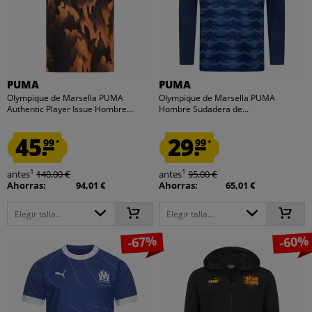
PUMA
PUMA
Olympique de Marsella PUMA
Olympique de Marsella PUMA
Authentic Player Issue Hombre...
Hombre Sudadera de...
45.
29.
99
99
*
*
1
1
antes
140,00 €
antes
95,00 €
Ahorras:
94,01 €
Ahorras:
65,01 €
Elegir talla...
Elegir talla...
-67%
-60%