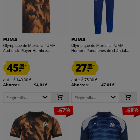
PUMA
PUMA
Olympique de Marsella PUMA
Olympique de Marsella PUMA
Authentic Player Hombre...
Hombre Pantalones de chándal...
45.
27.
99
99
*
*
1
1
antes
140,00 €
antes
75,00 €
Ahorras:
94,01 €
Ahorras:
47,01 €
Elegir talla...
Elegir talla...
-67%
-68%