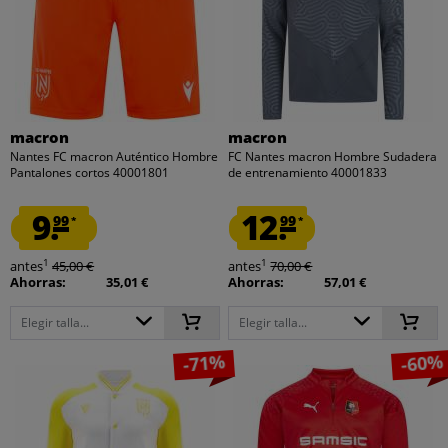
macron
macron
Nantes FC macron Auténtico Hombre
FC Nantes macron Hombre Sudadera
Pantalones cortos 40001801
de entrenamiento 40001833
9.
12.
99
99
*
*
1
1
antes
45,00 €
antes
70,00 €
Ahorras:
35,01 €
Ahorras:
57,01 €
Elegir talla...
Elegir talla...
-71%
-60%