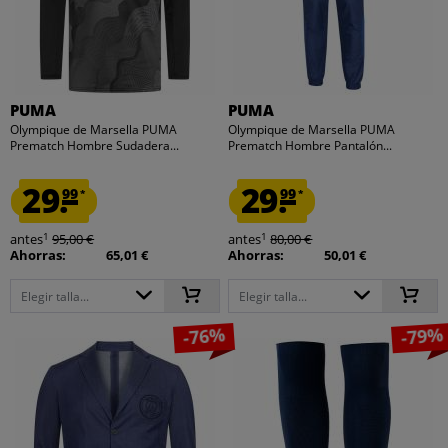
PUMA
PUMA
Olympique de Marsella PUMA
Olympique de Marsella PUMA
Prematch Hombre Sudadera...
Prematch Hombre Pantalón...
29.
29.
99
99
*
*
1
1
antes
95,00 €
antes
80,00 €
Ahorras:
65,01 €
Ahorras:
50,01 €
Elegir talla...
Elegir talla...
-76%
-79%