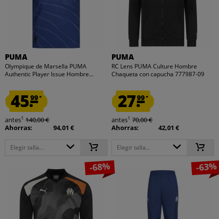
PUMA
PUMA
Olympique de Marsella PUMA
RC Lens PUMA Culture Hombre
Authentic Player Issue Hombre...
Chaqueta con capucha 777987-09
45.
27.
99
99
*
*
1
1
antes
140,00 €
antes
70,00 €
Ahorras:
94,01 €
Ahorras:
42,01 €
Elegir talla...
Elegir talla...
-68%
-63%