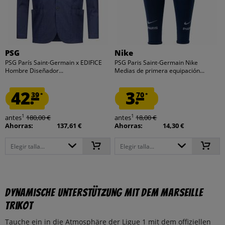
PSG
Nike
PSG París Saint-Germain x EDIFICE
PSG Paris Saint-Germain Nike
Hombre Diseñador...
Medias de primera equipación...
42.
3.
39
70
*
*
1
1
antes
180,00 €
antes
18,00 €
Ahorras:
137,61 €
Ahorras:
14,30 €
Elegir talla...
Elegir talla...
Dynamische Unterstützung mit dem Marseille
Trikot
Tauche ein in die Atmosphäre der Ligue 1 mit dem offiziellen