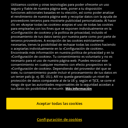
Utilizamos cookies y otras tecnologías para poder ofrecerte un uso
Socios y seguridad
seguro y fiable de nuestra página web, poner a tu disposición
funciones adicionales basadas en tu elección, así como poder analizar
el rendimiento de nuestra página web y recopilar datos con la ayuda de
Galardones
proveedores terceros para mostrarte publicidad personalizada. Al hacer
clic en «Aceptar todas las cookies» aceptas el uso de todas las cookies
para emplearlas con los fines que se exponen individualmente en la
«Configuración de cookies» y la política de privacidad, incluido el
procesamiento de tus datos tanto por nuestra parte como por parte de
terceros proveedores. A excepción de las cookies estrictamente
necesarias, tienes la posibilidad de rechazar todas las cookies haciendo
o aceptarlas individualmente en la «Configuración de cookies».
Encontrarás más información en nuestra política de privacidad y en la
«Configuración de cookies». Tu consentimiento es voluntario y no es
necesario para el uso de nuestra página web. Puedes revocar este
consentimiento en cualquier momento con efecto prospectivo en la
«Configuración de cookies». Dependiendo del proveedor del que se
trate, tu consentimiento puede incluir el procesamiento de tus datos en
un tercer país (p. ej. EE. UU.). Allí no queda garantizado un nivel de
protección de datos comparable al de la UE y, según el TJCE, se corre el
Redes sociales
riesgo de que las autoridades responsables de la seguridad accedan a
tus datos sin posibilidad de recurrir.
Más información
Aceptar todas las cookies
Copyright © 2024 Sportspar GmbH, Gustav-Adolf-Ring 7, 04838 Eilenburg DE -
Configuración de cookies
Todos los derechos reservados
1
*Todos los precios de venta incluyen IVA.
Gastos de envío
no incluidos.
Precio