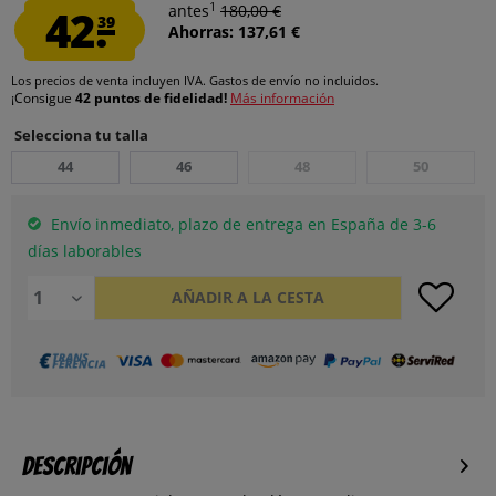
1
42.
antes
180,00 €
39
Ahorras: 137,61 €
Los precios de venta incluyen IVA.
Gastos de envío
no incluidos.
¡Consigue
42 puntos de fidelidad!
Más información
Selecciona tu talla
44
46
48
50
Envío inmediato, plazo de entrega en España de 3-6
días laborables
AÑADIR A LA CESTA
Descripción