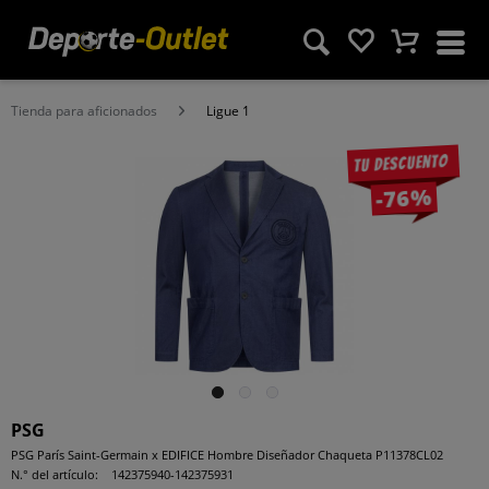
Tienda para aficionados
Ligue 1
Tu descuento
-76%
PSG
PSG París Saint-Germain x EDIFICE Hombre Diseñador Chaqueta P11378CL02
N.° del artículo:
142375940-142375931