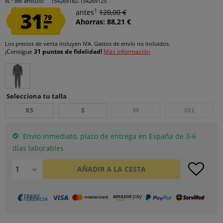
N.° del artículo:
154269182-154269125
1
31.
antes
120,00 €
79
Ahorras: 88,21 €
Los precios de venta incluyen IVA.
Gastos de envío
no incluidos.
¡Consigue
31 puntos de fidelidad!
Más información
Selecciona tu talla
XS
S
M
3XL
Envío inmediato, plazo de entrega en España de 3-6
días laborables
AÑADIR A LA CESTA