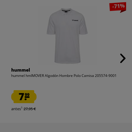
-71%
hummel
hummel hmlMOVER Algodón Hombre Polo Camisa 205574-9001
7.
99
1
antes
27,95 €