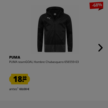
-68%
PUMA
PUMA teamGOAL Hombre Chubasquero 656559-03
18.
99
1
antes
60,00 €