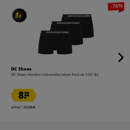
-76%
3
3
x
x
DC Shoes
DC Shoes Hombre Calzoncillos bóxer Pack de 3 DC-B2
8.
99
1
antes
37,99 €