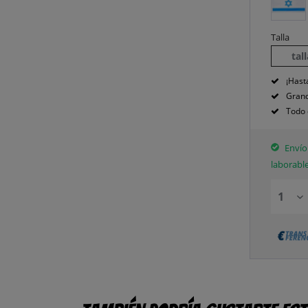
Talla
tal
¡Hast
Grand
Todo 
Envío 
laborabl