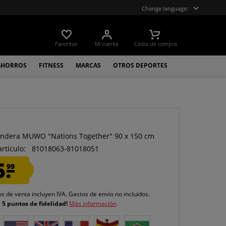
Change language:
Favoritos
Mi cuenta
Cesta de compra
AHORROS
FITNESS
MARCAS
OTROS DEPORTES
O
Bandera MUWO "Nations Together" 90 x 150 cm
artículo:
81018063-81018051
5.
99
os de venta incluyen IVA.
Gastos de envío
no incluidos.
e
5 puntos de fidelidad!
Más información