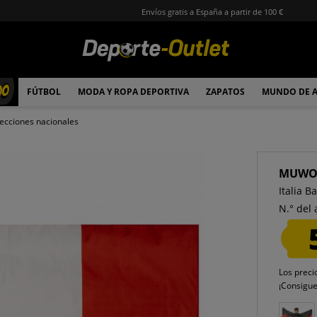
Envíos gratis a España a partir de 100 €
00
FÚTBOL
MODA Y ROPA DEPORTIVA
ZAPATOS
MUNDO DE 
ecciones nacionales
MUW
Italia 
N.° del 
Los preci
¡Consigu