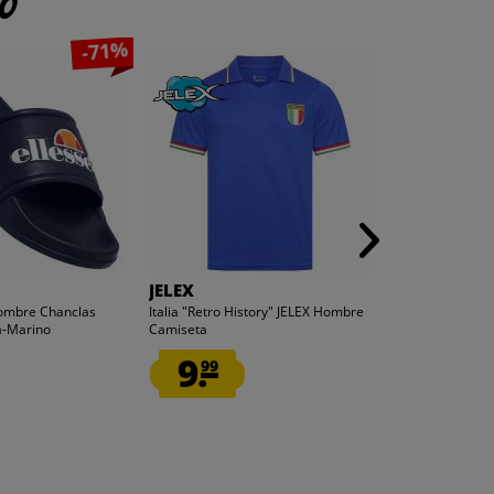
to
-71%
JELEX
ellesse
Hombre Chanclas
Italia "Retro History" JELEX Hombre
ellesse Slider
a-Marino
Camiseta
blanco Adelaid
9.
7.
99
99
1
antes
27,99 €