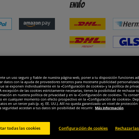
Envío
dones
R
erte un uso seguro y fiable de nuestra página web, poner a tu disposición funciones a
ar datos con la ayuda de proveedores terceros para mostrarte publicidad personalizada. 
que se exponen individualmente en la «Configuración de cookies» y la política de priva
 excepción de las cookies estrictamente necesarias, tienes la posibilidad de rechazar 
mación en nuestra política de privacidad y en la «Configuración de cookies». Tu consen
o en cualquier momento con efecto prospectivo en la «Configuración de cookies». Dep
os en un tercer país (p. ej. EE. UU.). Allí no queda garantizado un nivel de protección 
a seguridad accedan a tus datos sin posibilidad de recurrir.
Más información
tar todas las cookies
Configuración de cookies
Rechazarlas