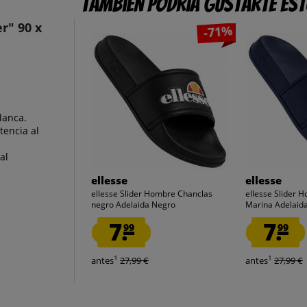
También podría gustarte es
r" 90 x
-71%
lanca.
tencia al
al
ellesse
ellesse
ellesse Slider Hombre Chanclas
ellesse Slider 
negro Adelaida Negro
Marina Adelaid
7.
7.
99
99
1
1
antes
27,99 €
antes
27,99 €