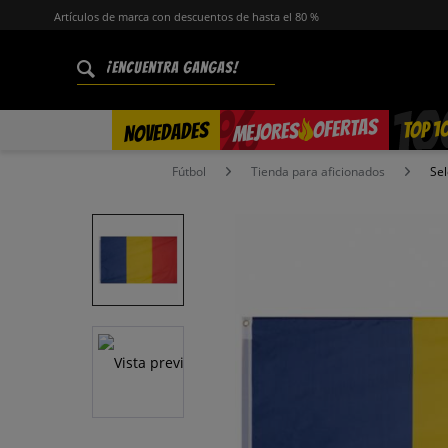
Artículos de marca con descuentos de hasta el 80 %
%
OFERTAS
TOP 1
NOVEDADES
MEJORES
Fútbol
Tienda para aficionados
Sel