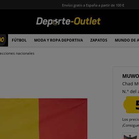
Envíos gratis a España a partir de 100 €
00
FÚTBOL
MODA Y ROPA DEPORTIVA
ZAPATOS
MUNDO DE 
ecciones nacionales
MUW
Chad M
N.° del 
Los preci
¡Consigu