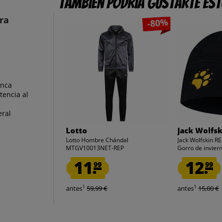
También podría gustarte es
ra
-80%
anca
tencia al
eral
Lotto
Jack Wolfsk
Lotto Hombre Chándal
Jack Wolfskin R
MTGV10013NET-REP
Gorro de invie
11.
12.
99
99
1
1
antes
59,99 €
antes
15,00 €