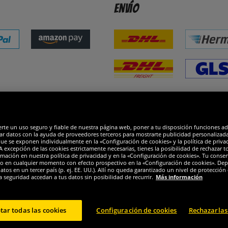
Envío
dones
R
erte un uso seguro y fiable de nuestra página web, poner a tu disposición funciones a
ar datos con la ayuda de proveedores terceros para mostrarte publicidad personalizada. 
que se exponen individualmente en la «Configuración de cookies» y la política de priva
 excepción de las cookies estrictamente necesarias, tienes la posibilidad de rechazar 
mación en nuestra política de privacidad y en la «Configuración de cookies». Tu consen
o en cualquier momento con efecto prospectivo en la «Configuración de cookies». Dep
os en un tercer país (p. ej. EE. UU.). Allí no queda garantizado un nivel de protección 
a seguridad accedan a tus datos sin posibilidad de recurrir.
Más información
tar todas las cookies
Configuración de cookies
Rechazarlas