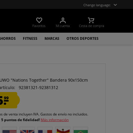
Change language:
Favoritos
Mi cuenta
Cesta de compra
AHORROS
FITNESS
MARCAS
OTROS DEPORTES
O
UWO "Nations Together" Bandera 90x150cm
artículo:
92381321-92381312
5.
99
os de venta incluyen IVA.
Gastos de envío
no incluidos.
e
5 puntos de fidelidad!
Más información