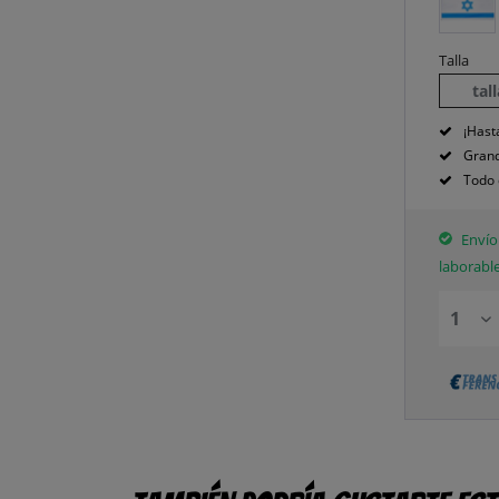
Talla
tal
¡Hast
Grand
Todo 
Envío 
laborabl