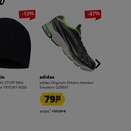
to
-13%
-47%
in
adidas
adidas
EAL STUFF Niño
adidas Originals Orketro Hombre
adidas Avacourt
rno 1910361-6000
Sneakers GZ9697
tenis GX7814
79.
74.
99
99
1
1
antes
150,00 €
antes
150,00 