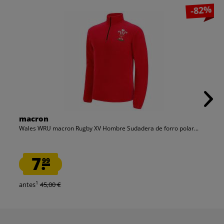
-82%
macron
Wales WRU macron Rugby XV Hombre Sudadera de forro polar...
7.
99
1
antes
45,00 €