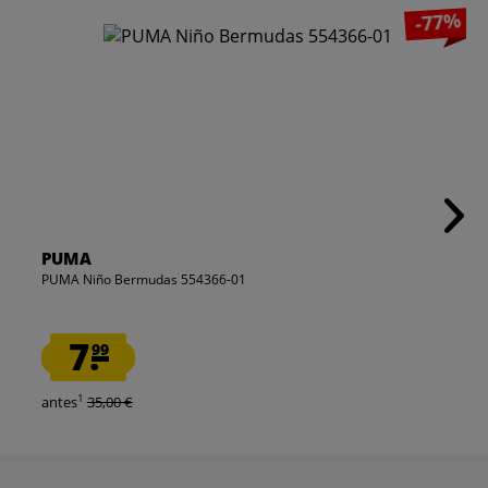
-77%
PUMA
PUMA Niño Bermudas 554366-01
7.
99
1
antes
35,00 €