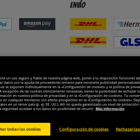
Envío
dones
R
erte un uso seguro y fiable de nuestra página web, poner a tu disposición funciones a
ar datos con la ayuda de proveedores terceros para mostrarte publicidad personalizada. 
que se exponen individualmente en la «Configuración de cookies» y la política de priva
 excepción de las cookies estrictamente necesarias, tienes la posibilidad de rechazar 
mación en nuestra política de privacidad y en la «Configuración de cookies». Tu consen
o en cualquier momento con efecto prospectivo en la «Configuración de cookies». Dep
os en un tercer país (p. ej. EE. UU.). Allí no queda garantizado un nivel de protección 
a seguridad accedan a tus datos sin posibilidad de recurrir.
Más información
tar todas las cookies
Configuración de cookies
Rechazarlas