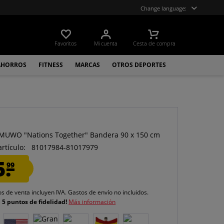
Change language:
Favoritos
Mi cuenta
Cesta de compra
AHORROS
FITNESS
MARCAS
OTROS DEPORTES
O
 MUWO "Nations Together" Bandera 90 x 150 cm
artículo:
81017984-81017979
5.
99
os de venta incluyen IVA.
Gastos de envío
no incluidos.
e
5 puntos de fidelidad!
Más información