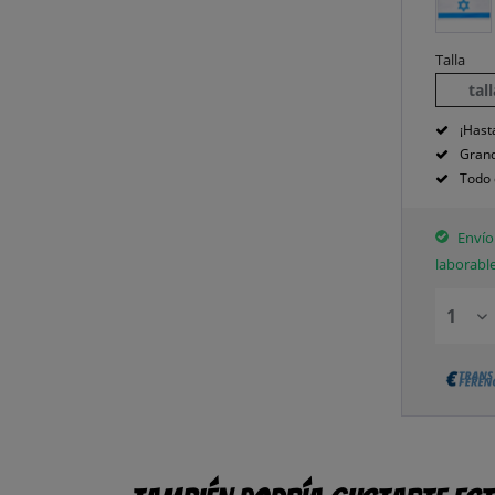
Talla
tal
¡Hast
Grand
Todo 
Envío 
laborabl