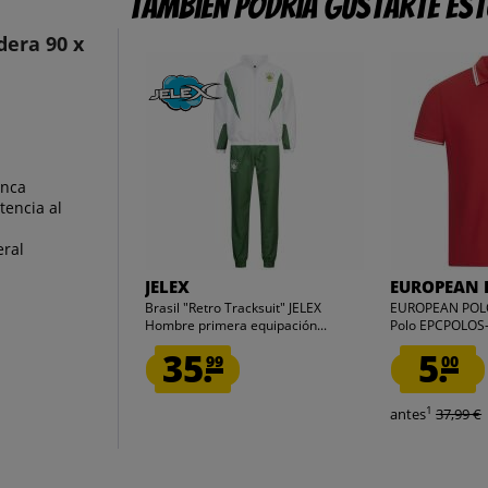
También podría gustarte es
era 90 x
anca
tencia al
eral
JELEX
EUROPEAN 
Brasil "Retro Tracksuit" JELEX
EUROPEAN POL
Hombre primera equipación...
Polo EPCPOLOS
35.
5.
99
00
1
antes
37,99 €