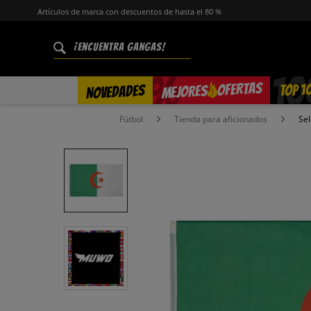
Artículos de marca con descuentos de hasta el 80 %
%
OFERTAS
TOP 1
NOVEDADES
MEJORES
Fútbol
Tienda para aficionados
Sel