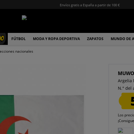
Envíos gratis a España a partir de 100 €
00
FÚTBOL
MODA Y ROPA DEPORTIVA
ZAPATOS
MUNDO DE 
ecciones nacionales
MUW
Argelia
N.° del 
Los preci
¡Consigu