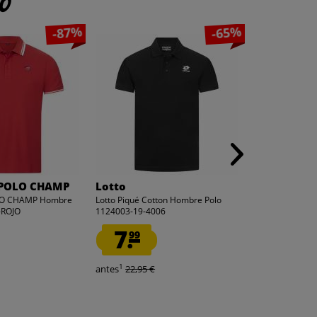
to
-87%
-65%
POLO CHAMP
Lotto
KIRKJUBØU
O CHAMP Hombre
Lotto Piqué Cotton Hombre Polo
KIRKJUBØUR ® "N
-ROJO
1124003-19-4006
camping Marró
7.
17.
99
99
1
antes
22,95 €