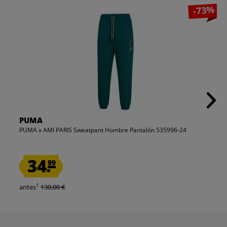
-73%
PUMA
PUMA x AMI PARIS Sweatpant Hombre Pantalón 535996-24
34.
99
1
antes
130,00 €