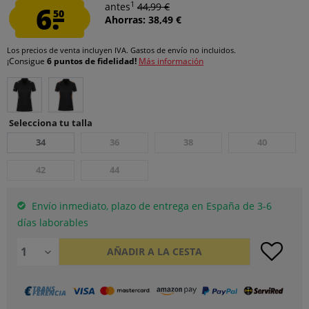
1
6.
antes
44,99 €
50
Ahorras: 38,49 €
Los precios de venta incluyen IVA.
Gastos de envío
no incluidos.
¡Consigue
6 puntos de fidelidad!
Más información
Selecciona tu talla
34
36
38
40
42
44
Envío inmediato, plazo de entrega en España de 3-6
días laborables
AÑADIR A LA CESTA