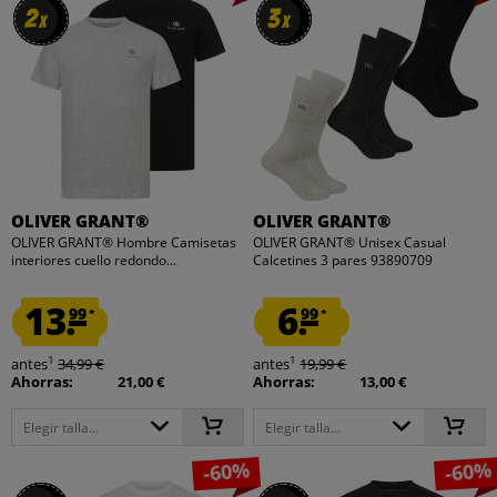
2
2
3
3
x
x
x
x
OLIVER GRANT®
OLIVER GRANT®
OLIVER GRANT® Hombre Camisetas
OLIVER GRANT® Unisex Casual
interiores cuello redondo...
Calcetines 3 pares 93890709
13.
6.
99
99
*
*
1
1
antes
34,99 €
antes
19,99 €
Ahorras:
21,00 €
Ahorras:
13,00 €
Elegir talla...
Elegir talla...
-60%
-60%