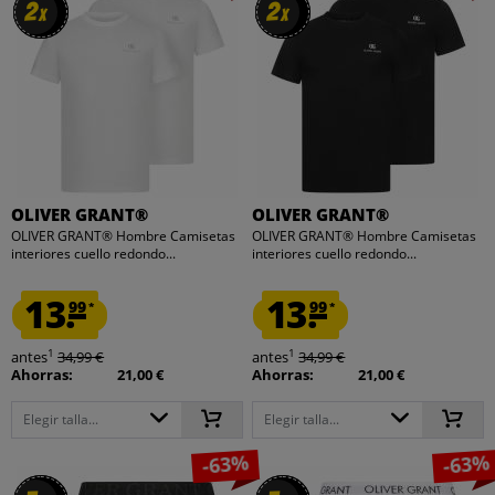
2
2
2
2
x
x
x
x
OLIVER GRANT®
OLIVER GRANT®
OLIVER GRANT® Hombre Camisetas
OLIVER GRANT® Hombre Camisetas
interiores cuello redondo...
interiores cuello redondo...
13.
13.
99
99
*
*
1
1
antes
34,99 €
antes
34,99 €
Ahorras:
21,00 €
Ahorras:
21,00 €
Elegir talla...
Elegir talla...
-63%
-63%