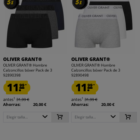
3
3
3
3
x
x
x
x
OLIVER GRANT®
OLIVER GRANT®
OLIVER GRANT® Hombre
OLIVER GRANT® Hombre
Calzoncillos bóxer Pack de 3
Calzoncillos bóxer Pack de 3
92890398
92890498
11.
11.
99
99
*
*
1
1
antes
31,99 €
antes
31,99 €
Ahorras:
20,00 €
Ahorras:
20,00 €
Elegir talla...
Elegir talla...